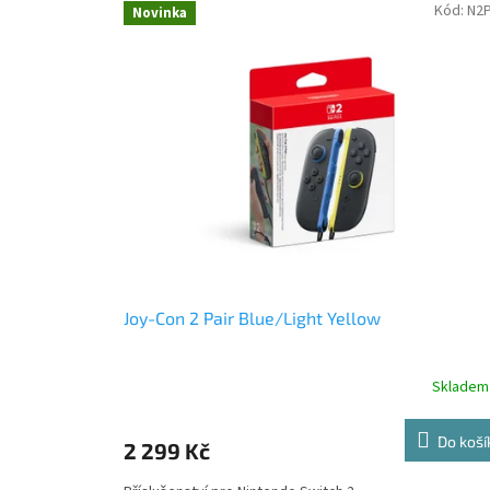
m
Kód:
N2
Novinka
p
o
n
e
n
t
ů
Joy-Con 2 Pair Blue/Light Yellow
Skladem
Do koší
2 299 Kč