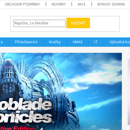
OBCHODNÍ PODMÍNKY
NOVINKY
AKCE
BONUSY ZDARMA
HLEDAT
ry
Příslušenství
Hračky
UMAX
IT
Výhodná k