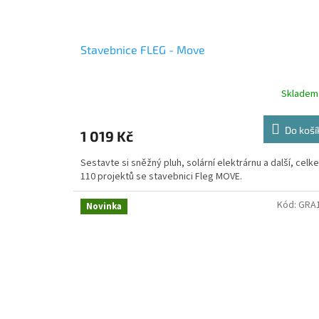
Stavebnice FLEG - Move
Skladem
Do koší
1 019 Kč
Sestavte si sněžný pluh, solární elektrárnu a další, celk
110 projektů se stavebnici Fleg MOVE.
Kód:
GRA
Novinka