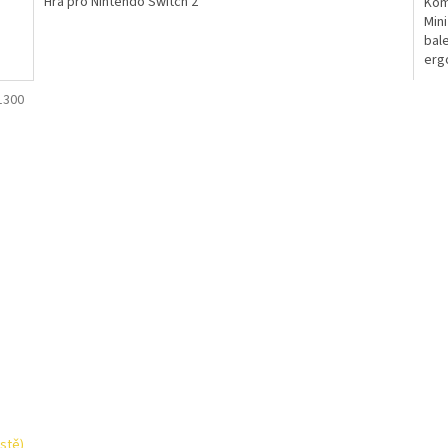
Hra pro Nintendo Switch 2
Kom
Mini
bale
erg
mlad
1300
stě)