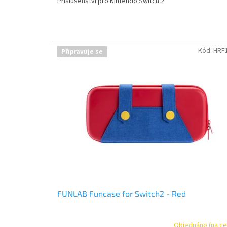
Příslušenství pro Nintendo Switch 2
Kód:
HRF
Připravuje se
FUNLAB Funcase for Switch2 - Red
Objednáno (na ce