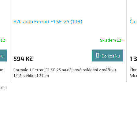
R/C auto Ferrari F1 SF-25 (1:18)
Člu
 12+
Skladem 12+
ku
Do košíku
594 Kč
1 
em
Formule 1 Ferrari F1 SF-25 na dálkové ovládání v měřítku
Člun
1/18, velikost 31cm
34c
1011