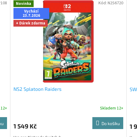
P108
Kód:
N2S6720
Novinka
Vychází
23.7.2026
+ Dárek zdarma
NS2 Splatoon Raiders
SWI
 12+
Skladem 12+
ku
Do košíku
1 549 Kč
1 