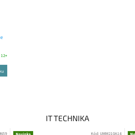
ce
 12+
ku
IT TECHNIKA
N59
Kód:
UMM210A14
Novinka
No