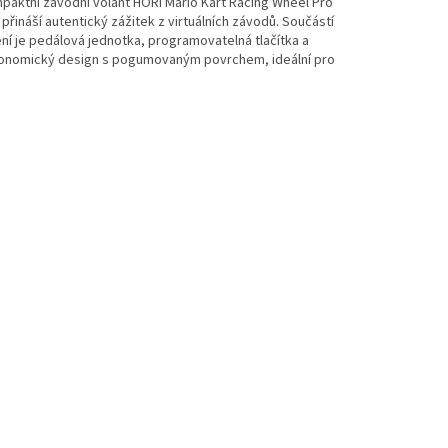
paktní závodní volant HORI Mario Kart Racing Wheel Pro
 přináší autentický zážitek z virtuálních závodů. Součástí
ní je pedálová jednotka, programovatelná tlačítka a
onomický design s pogumovaným povrchem, ideální pro
ší hráče na konzolích Nintendo Switch 2.