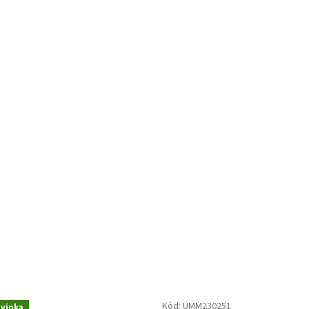
Kód:
UMM230251
vinka