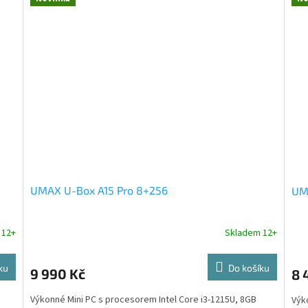
UMAX U-Box A15 Pro 8+256
UM
 12+
Skladem 12+
ku
Do košíku
9 990 Kč
8 
Výkonné Mini PC s procesorem Intel Core i3-1215U, 8GB
Výk