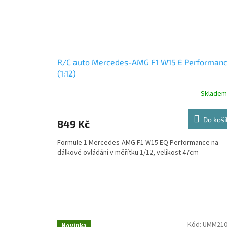
R/C auto Mercedes-AMG F1 W15 E Performan
(1:12)
Skladem
Do koší
849 Kč
Formule 1 Mercedes-AMG F1 W15 EQ Performance na
dálkové ovládání v měřítku 1/12, velikost 47cm
Kód:
UMM210
Novinka