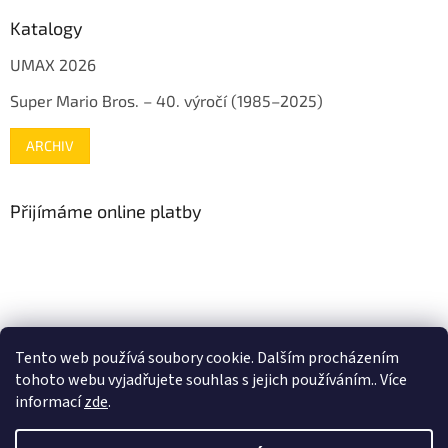
Katalogy
UMAX 2026
Super Mario Bros. – 40. výročí (1985–2025)
ARCHIV
Přijímáme online platby
www.mojenintendo.cz
www.boffin.cz
www.autodrahy.cz
Tento web používá soubory cookie. Dalším procházením
www.fleg.cz
tohoto webu vyjadřujete souhlas s jejich používáním.. Více
informací
zde
.