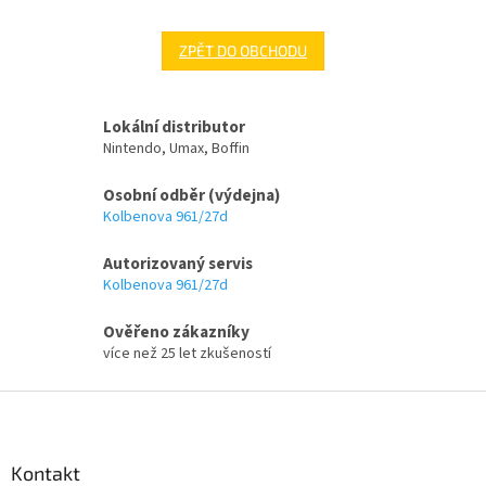
ZPĚT DO OBCHODU
Lokální distributor
Nintendo, Umax, Boffin
Osobní odběr (výdejna)
Kolbenova 961/27d
Autorizovaný servis
Kolbenova 961/27d
Ověřeno zákazníky
více než 25 let zkušeností
Z
á
p
a
Kontakt