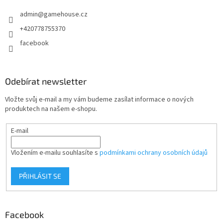
t
admin
@
gamehouse.cz
í
+420778755370
facebook
Odebírat newsletter
Vložte svůj e-mail a my vám budeme zasílat informace o nových
produktech na našem e-shopu.
E-mail
Vložením e-mailu souhlasíte s
podmínkami ochrany osobních údajů
PŘIHLÁSIT SE
Facebook