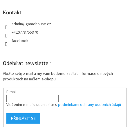
p
a
Kontakt
t
admin
@
gamehouse.cz
í
+420778755370
facebook
Odebírat newsletter
Vložte svůj e-mail a my vám budeme zasílat informace o nových
produktech na našem e-shopu.
E-mail
Vložením e-mailu souhlasíte s
podmínkami ochrany osobních údajů
PŘIHLÁSIT SE