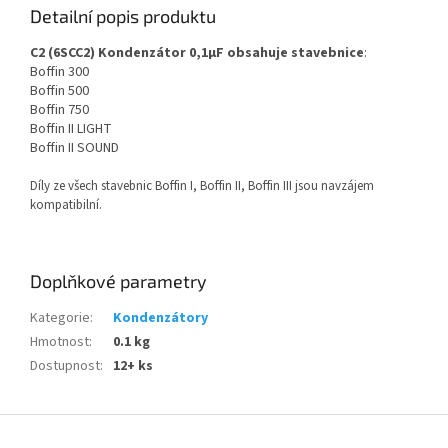
Detailní popis produktu
C2 (6SCC2) Kondenzátor 0,1µF obsahuje stavebnice
:
Boffin 300
Boffin 500
Boffin 750
Boffin II LIGHT
Boffin II SOUND
Díly ze všech stavebnic Boffin I, Boffin II, Boffin III jsou navzájem
kompatibilní.
Doplňkové parametry
Kategorie
:
Kondenzátory
Hmotnost
:
0.1 kg
Dostupnost
:
12+ ks
Z
á