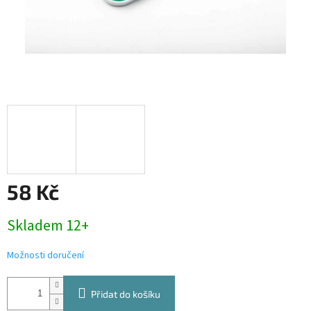
58 Kč
Měrná
Skladem 12+
cena:
Možnosti doručení
Přidat do košíku