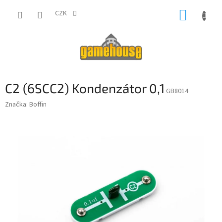
Přejít
NÁKUP
na
CZK
obsah
KOŠÍK
C2 (6SCC2) Kondenzátor 0,1
GB8014
Značka:
Boffin