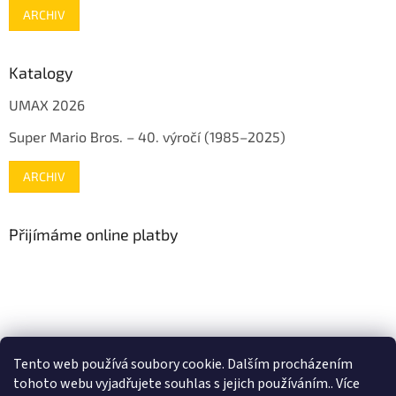
ARCHIV
Katalogy
UMAX 2026
Super Mario Bros. – 40. výročí (1985–2025)
ARCHIV
Přijímáme online platby
www.mojenintendo.cz
www.boffin.cz
www.autodrahy.cz
Tento web používá soubory cookie. Dalším procházením
www.fleg.cz
tohoto webu vyjadřujete souhlas s jejich používáním.. Více