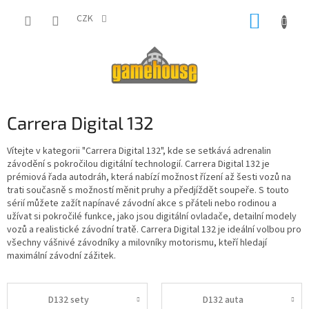
Přejít
NÁKUP
na
CZK
obsah
KOŠÍK
Carrera Digital 132
Vítejte v kategorii "Carrera Digital 132", kde se setkává adrenalin
závodění s pokročilou digitální technologií. Carrera Digital 132 je
prémiová řada autodráh, která nabízí možnost řízení až šesti vozů na
trati současně s možností měnit pruhy a předjíždět soupeře. S touto
sérií můžete zažít napínavé závodní akce s přáteli nebo rodinou a
užívat si pokročilé funkce, jako jsou digitální ovladače, detailní modely
vozů a realistické závodní tratě. Carrera Digital 132 je ideální volbou pro
všechny vášnivé závodníky a milovníky motorismu, kteří hledají
maximální závodní zážitek.
D132 sety
D132 auta