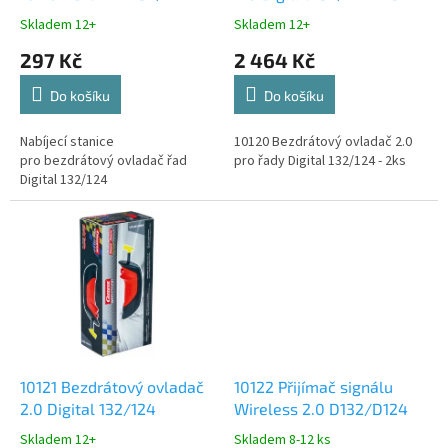
k
Skladem 12+
Skladem 12+
t
297 Kč
2 464 Kč
ů
Do košíku
Do košíku
Nabíjecí stanice
10120 Bezdrátový ovladač 2.0
pro bezdrátový ovladač řad
pro řady Digital 132/124 - 2ks
Digital 132/124
10121 Bezdrátový ovladač
10122 Přijímač signálu
2.0 Digital 132/124
Wireless 2.0 D132/D124
Skladem 12+
Skladem 8-12 ks