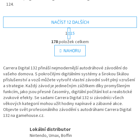
124.
NAČÍST 12 DALŠÍCH
S
1
15
t
O
r
178
položek celkem
v
á
l
NAHORU
n
á
k
d
o
v
Carrera Digital 132 přináší nejmodernější autodráhové závodění do
a
á
vašeho domova. S pokročilými digitálními systémy a širokou škálou
c
n
příslušenství a vozů můžete vytvořit vlastní závodní svět plný vzrušení
í
í
a strategie. Každý závod je jedinečným zážitkem díky promyšleným
p
funkcím, jako jsou přesné časomíry, digitální počítání kol a realistické
r
zvukové efekty. Se sadami Carrera Digital 132 si závodníci všech
v
věkových kategorií mohou užít hodiny napínavé a zábavné akce.
k
Objevte svět profesionálního závodění s autodráhami Carrera Digital
y
132 na gamehouse.cz.
v
ý
p
Lokální distributor
i
Nintendo, Umax, Boffin
s