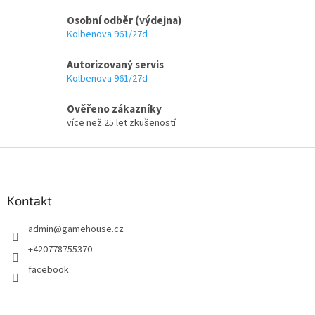
u
Osobní odběr (výdejna)
Kolbenova 961/27d
Autorizovaný servis
Kolbenova 961/27d
Ověřeno zákazníky
více než 25 let zkušeností
Z
á
p
a
Kontakt
t
admin
@
gamehouse.cz
í
+420778755370
facebook