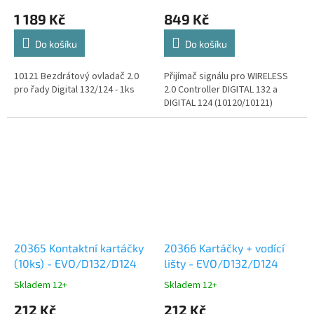
1 189 Kč
849 Kč
Do košíku
Do košíku
10121 Bezdrátový ovladač 2.0
Přijímač signálu pro WIRELESS
pro řady Digital 132/124 - 1ks
2.0 Controller DIGITAL 132 a
DIGITAL 124 (10120/10121)
20365 Kontaktní kartáčky
20366 Kartáčky + vodící
(10ks) - EVO/D132/D124
lišty - EVO/D132/D124
Skladem 12+
Skladem 12+
212 Kč
212 Kč