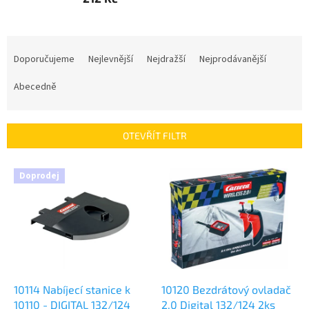
Ř
a
Doporučujeme
Nejlevnější
Nejdražší
Nejprodávanější
z
e
Abecedně
n
í
p
OTEVŘÍT FILTR
r
o
V
Doprodej
d
ý
u
p
k
i
t
s
ů
p
r
o
d
10114 Nabíjecí stanice k
10120 Bezdrátový ovladač
u
10110 - DIGITAL 132/124
2.0 Digital 132/124 2ks