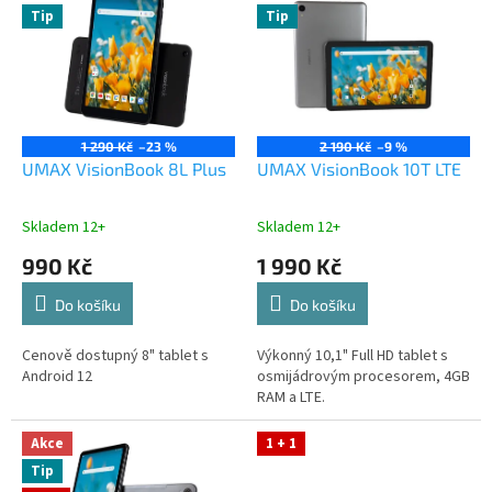
ý
u
Tip
Tip
p
k
i
t
s
ů
p
r
o
1 290 Kč
–23 %
2 190 Kč
–9 %
d
UMAX VisionBook 8L Plus
UMAX VisionBook 10T LTE
u
k
Skladem 12+
Skladem 12+
t
990 Kč
1 990 Kč
ů
Do košíku
Do košíku
Cenově dostupný 8" tablet s
Výkonný 10,1" Full HD tablet s
Android 12
osmijádrovým procesorem, 4GB
RAM a LTE.
Akce
1 + 1
Tip