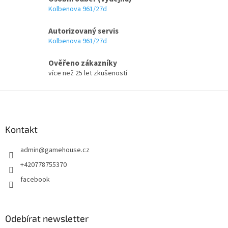
c
Kolbenova 961/27d
í
p
Autorizovaný servis
r
v
Kolbenova 961/27d
k
y
Ověřeno zákazníky
v
více než 25 let zkušeností
ý
p
Z
i
á
s
p
u
a
Kontakt
t
admin
@
gamehouse.cz
í
+420778755370
facebook
Odebírat newsletter