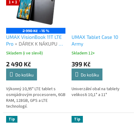
1 + 1
2 990 Kč
–16 %
UMAX VisionBook 11T LTE
UMAX Tablet Case 10
Pro
+ DÁREK K NÁKUPU +
Army
Vložte do košíku obal na
Skladem (i ve slevě)
Skladem 12+
tablet a máte ho ZDARMA!
2 490 Kč
399 Kč
Do košíku
Do košíku
Výkonný 10,95" LTE tablet s
Univerzální obal na tablety
osmijádrovým procesorem, 6GB
velikosti 10,1" a 11"
RAM, 128GB, GPS a LTE
technologií.
Tip
Tip