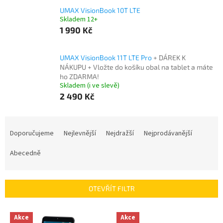
UMAX VisionBook 10T LTE
Skladem 12+
1 990 Kč
UMAX VisionBook 11T LTE Pro
+ DÁREK K
NÁKUPU + Vložte do košíku obal na tablet a máte
ho ZDARMA!
Skladem (i ve slevě)
2 490 Kč
Ř
a
Doporučujeme
Nejlevnější
Nejdražší
Nejprodávanější
z
e
Abecedně
n
í
p
OTEVŘÍT FILTR
r
o
V
Akce
Akce
d