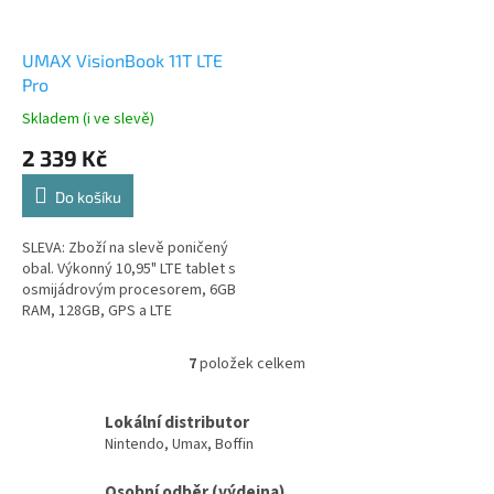
UMAX VisionBook 11T LTE
Pro
Skladem (i ve slevě)
2 339 Kč
Do košíku
SLEVA: Zboží na slevě poničený
obal. Výkonný 10,95" LTE tablet s
osmijádrovým procesorem, 6GB
RAM, 128GB, GPS a LTE
technologií.
7
položek celkem
O
v
l
Lokální distributor
á
Nintendo, Umax, Boffin
d
a
Osobní odběr (výdejna)