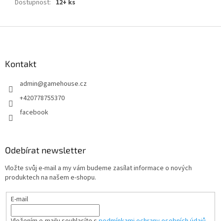
Dostupnost
:
12+ ks
Z
á
p
a
Kontakt
t
admin
@
gamehouse.cz
í
+420778755370
facebook
Odebírat newsletter
Vložte svůj e-mail a my vám budeme zasílat informace o nových
produktech na našem e-shopu.
E-mail