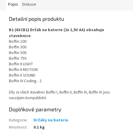
Popis
Diskuze
Detailní popis produktu
B1 (6SCB1) Držák na baterie (2x 1,5V AA)
obsahuje
stavebnice
:
Boffin 100
Boffin 300
Boffin 500
Boffin 750
Boffin II LIGHT
Boffin II MOTION
Boffin II SOUND
Boffin IV Coding - 2
Díly ze všech stavebnic Boffin I, Boffin II, Boffin III, Boffin IV jsou
navzájem kompatibilní.
Doplňkové parametry
Kategorie
:
Držáky na baterie
Hmotnost
:
0.1 kg