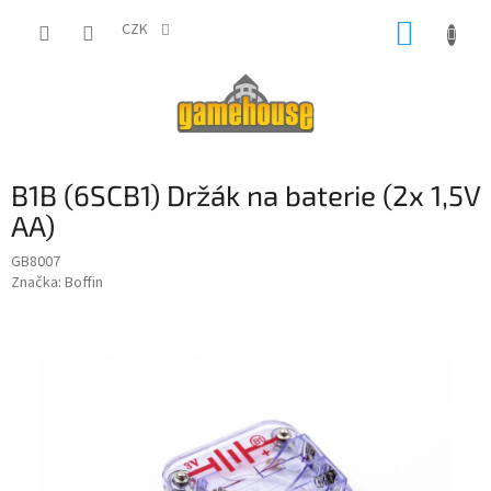
Přejít
NÁKUP
na
CZK
obsah
KOŠÍK
B1B (6SCB1) Držák na baterie (2x 1,5V
AA)
GB8007
Značka:
Boffin