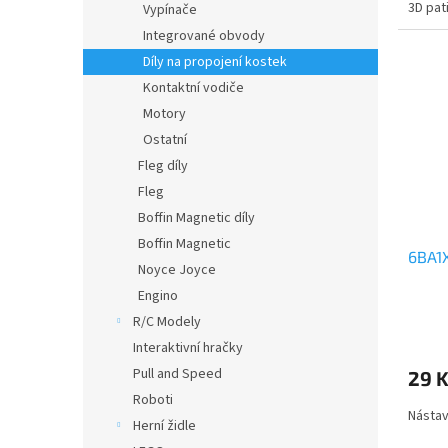
3D pat
Vypínače
Integrované obvody
Díly na propojení kostek
Kontaktní vodiče
Motory
Ostatní
Fleg díly
Fleg
Boffin Magnetic díly
Boffin Magnetic
6BA1X
Noyce Joyce
Engino
R/C Modely
Interaktivní hračky
Pull and Speed
29 
Roboti
Nástav
Herní židle