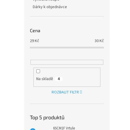
Dárky k objednávce
Cena
29
Kč
30
Kč
Na skladě
4
ROZBALIT FILTR
Top 5 produktů
6SCM1F Vrtule