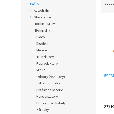
n
a
Hračky
Dopor
e
z
Autodráhy
l
e
Stavebnice
V
n
Boffin I,II,III,IV
ý
í
Boffin díly
p
p
i
r
Diody
s
o
Displeje
p
d
Měřiče
r
u
Tranzistory
o
k
Reproduktory
d
t
Vrtule
u
ů
6SC3
k
Odpory (rezistory)
t
Základní mřížky
ů
Držáky na baterie
Kondenzátory
Propojovací kabely
29 
Žárovky