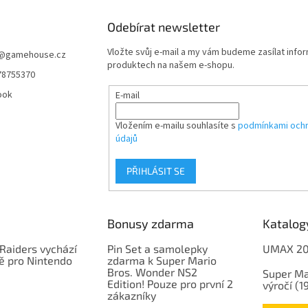
Odebírat newsletter
Vložte svůj e-mail a my vám budeme zasílat info
@
gamehouse.cz
produktech na našem e-shopu.
78755370
ook
E-mail
Vložením e-mailu souhlasíte s
podmínkami ochr
údajů
PŘIHLÁSIT SE
Bonusy zdarma
Katalog
Raiders vychází
Pin Set a samolepky
UMAX 2
ě pro Nintendo
zdarma k Super Mario
Bros. Wonder NS2
Super Ma
Edition! Pouze pro první 2
výročí (
zákazníky