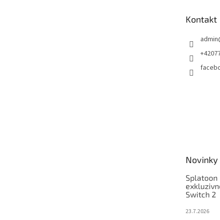
a
t
Kontakt
í
admin
+4207
faceb
Novinky
Splatoon 
exkluzivn
Switch 2
23.7.2026