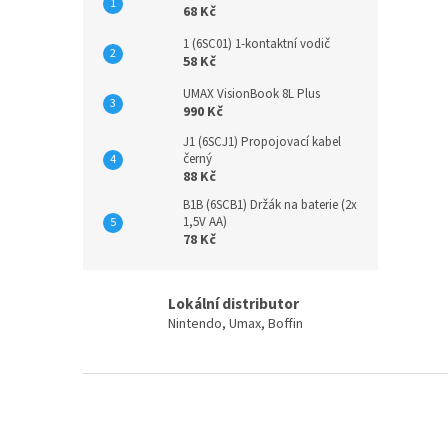
68 Kč
1 (6SC01) 1-kontaktní vodič
58 Kč
UMAX VisionBook 8L Plus
990 Kč
J1 (6SCJ1) Propojovací kabel
černý
88 Kč
B1B (6SCB1) Držák na baterie (2x
1,5V AA)
78 Kč
Lokální distributor
Nintendo, Umax, Boffin
Z
á
p