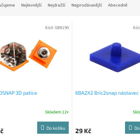
učujeme
Nejlevnější
Nejdražší
Nejprodávanější
Abecedně
Kód:
GB8190
Kó
DSNAP 3D patice
6BA2X2 Bric2snap nástavec
Skladem 12+
Skl
Do košíku
Do
Kč
29 Kč