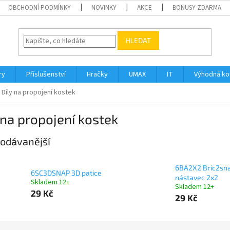
OBCHODNÍ PODMÍNKY
NOVINKY
AKCE
BONUSY ZDARMA
HLEDAT
ry
Příslušenství
Hračky
UMAX
IT
Výhodná k
Díly na propojení kostek
 na propojení kostek
odávanější
6BA2X2 Bric2sn
6SC3DSNAP 3D patice
nástavec 2x2
Skladem 12+
Skladem 12+
29 Kč
29 Kč