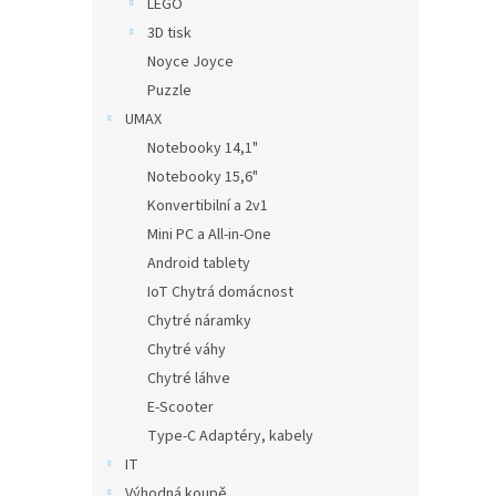
LEGO
3D tisk
Noyce Joyce
Puzzle
UMAX
Notebooky 14,1"
Notebooky 15,6"
Konvertibilní a 2v1
Mini PC a All-in-One
Android tablety
IoT Chytrá domácnost
Chytré náramky
Chytré váhy
Chytré láhve
E-Scooter
Type-C Adaptéry, kabely
IT
Výhodná koupě