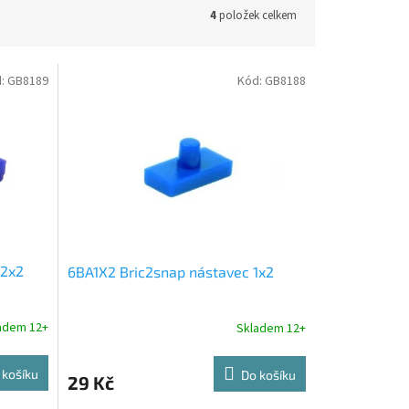
4
položek celkem
d:
GB8189
Kód:
GB8188
 2x2
6BA1X2 Bric2snap nástavec 1x2
adem 12+
Skladem 12+
 košíku
Do košíku
29 Kč