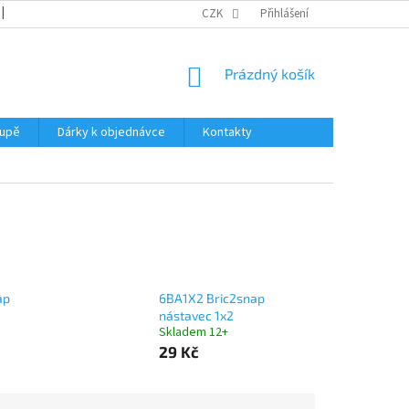
REKLAMACE
KATALOGY
CZK
PODMÍNKY OCHRANY OSOBNÍCH ÚDAJŮ
Přihlášení
NÁKUPNÍ
Prázdný košík
KOŠÍK
oupě
Dárky k objednávce
Kontakty
ap
6BA1X2 Bric2snap
nástavec 1x2
Skladem 12+
29 Kč