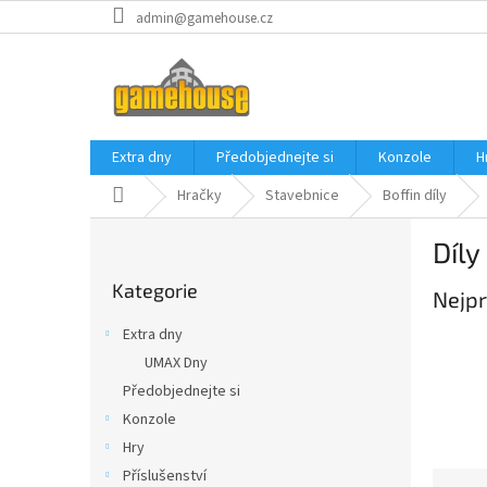
Přejít
admin@gamehouse.cz
na
obsah
Extra dny
Předobjednejte si
Konzole
H
Domů
Hračky
Stavebnice
Boffin díly
P
Díly
o
Přeskočit
s
Kategorie
kategorie
Nejpr
t
r
Extra dny
a
UMAX Dny
n
Předobjednejte si
n
í
Konzole
p
Hry
a
Příslušenství
Ř