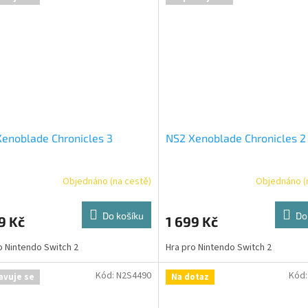
enoblade Chronicles 3
NS2 Xenoblade Chronicles 2
Objednáno (na cestě)
Objednáno (
Do košíku
Do
9 Kč
1 699 Kč
o Nintendo Switch 2
Hra pro Nintendo Switch 2
Kód:
N2S4490
Kód
avuje se
Na dotaz