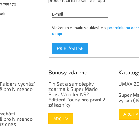
produktech na našem e-shopu.
78755370
ook
E-mail
Vložením e-mailu souhlasíte s
podmínkami ochr
údajů
PŘIHLÁSIT SE
Bonusy zdarma
Katalog
Raiders vychází
Pin Set a samolepky
UMAX 2
ě pro Nintendo
zdarma k Super Mario
Bros. Wonder NS2
Super Ma
Edition! Pouze pro první 2
výročí (
zákazníky
vychází
ARCHIV
ě pro Nintendo
ARCHIV
již dnes