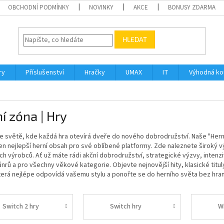
OBCHODNÍ PODMÍNKY
NOVINKY
AKCE
BONUSY ZDARMA
HLEDAT
ry
Příslušenství
Hračky
UMAX
IT
Výhodná k
í zóna | Hry
ve světě, kde každá hra otevírá dveře do nového dobrodružství. Naše "Herní
ten nejlepší herní obsah pro své oblíbené platformy. Zde naleznete široký v
h výrobců. Ať už máte rádi akční dobrodružství, strategické výzvy, intenz
nrů a pro všechny věkové kategorie. Objevte nejnovější hity, klasické titul
která nejlépe odpovídá vašemu stylu a ponořte se do herního světa bez hra
Switch 2 hry
Switch hry
Wi