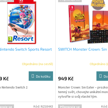
intendo Switch Sports Resort
SWITCH Monster Crown: Sin 
Objednáno (na cestě)
Objednáno (
Do košíku
Do
9 Kč
949 Kč
o Nintendo Switch 2
Monster Crown: Sin Eater – prozk
temný svět, chovejte unikátní mon
vytvořte si svůj vlastní tým.
Kód:
N2S8443
Kód
avuje se
Připravuje se