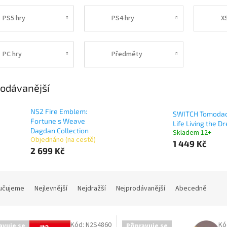
PS5 hry
PS4 hry
X
PC hry
Předměty
odávanější
NS2 Fire Emblem:
SWITCH Tomodac
Fortune's Weave
Life Living the D
Dagdan Collection
Skladem 12+
Objednáno (na cestě)
1 449 Kč
2 699 Kč
učujeme
Nejlevnější
Nejdražší
Nejprodávanější
Abecedně
Kód:
N2S4860
Kó
avuje se
Připravuje se