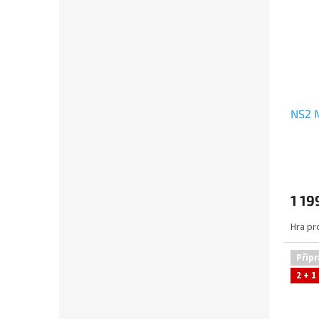
NS2 
1 19
Hra pr
Připr
2 + 1