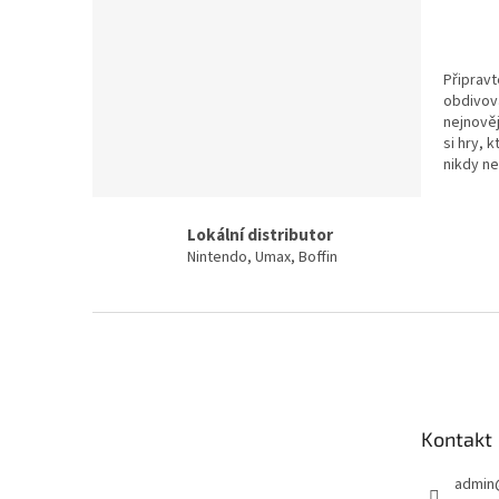
Připravt
obdivova
nejnověj
si hry, 
nikdy ne
Lokální distributor
Nintendo, Umax, Boffin
Z
á
p
a
t
Kontakt
í
admin