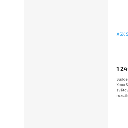
XSX S
1 24
Sudden
Xbox S
světov
rozsáh
exkluz
soundt