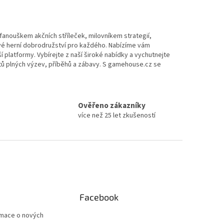
e fanouškem akčních stříleček, milovníkem strategií,
avé herní dobrodružství pro každého. Nabízíme vám
ší platformy. Vybírejte z naší široké nabídky a vychutnejte
ětů plných výzev, příběhů a zábavy. S gamehouse.cz se
Ověřeno zákazníky
více než 25 let zkušeností
Facebook
rmace o nových