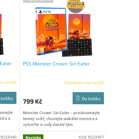
Eater
PS5 Monster Crown: Sin Eater
na cestě)
Objednáno (na cestě)
 košíku
Do košíku
799 Kč
oumejte
Monster Crown: Sin Eater – prozkoumejte
stra a
temný svět, chovejte unikátní monstra a
vytvořte si svůj vlastní tým.
:
N2S8440
Kód:
N2S8437
Novinka