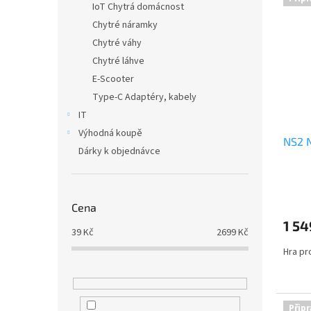
ý
í
IoT Chytrá domácnost
p
p
Chytré náramky
i
r
Chytré váhy
s
o
Chytré láhve
p
d
E-Scooter
r
u
o
Type-C Adaptéry, kabely
k
d
t
IT
u
ů
Výhodná koupě
NS2 N
k
Dárky k objednávce
t
ů
Cena
1 54
39
Kč
2699
Kč
Hra pr
Připr