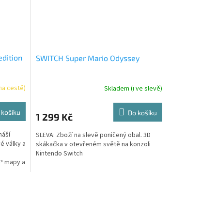
edition
SWITCH Super Mario Odyssey
na cestě)
Skladem (i ve slevě)
 košíku
Do košíku
1 299 Kč
náší
SLEVA: Zboží na slevě poničený obal. 3D
é války a
skákačka v otevřeném světě na konzoli
Nintendo Switch
vP mapy a