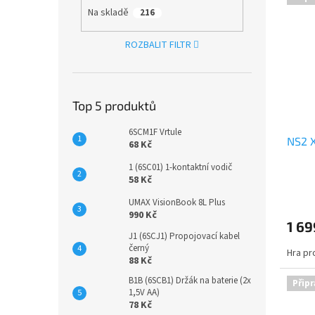
Na skladě
216
ROZBALIT FILTR
Top 5 produktů
6SCM1F Vrtule
NS2 X
68 Kč
1 (6SC01) 1-kontaktní vodič
58 Kč
UMAX VisionBook 8L Plus
990 Kč
1 69
J1 (6SCJ1) Propojovací kabel
černý
Hra pr
88 Kč
B1B (6SCB1) Držák na baterie (2x
Připr
1,5V AA)
78 Kč