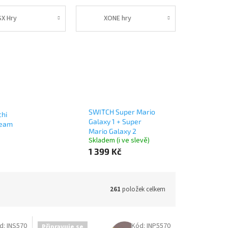
SX Hry
XONE hry
SWITCH Super Mario
hi
Galaxy 1 + Super
ream
Mario Galaxy 2
Skladem (i ve slevě)
1 399 Kč
261
položek celkem
d:
INS570
Kód:
INP5570
Připravuje se