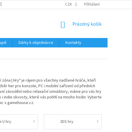
REKLAMACE
KATALOGY
CZK
PODMÍNKY OCHRANY OSOBNÍCH ÚDAJŮ
Přihlášení
NÁKUPNÍ
Prázdný košík
KOŠÍK
oupě
Dárky k objednávce
Kontakty
 zóna | Hry" je rájem pro všechny nadšené hráče, kteří
ýběr her pro konzole, PC i mobilní zařízení od předních
ivní závodění nebo relaxační simulátory, máme pro vás hry
y i indie skvosty, které vás pohltí na mnoho hodin. Vyberte
nic s gamehouse.cz.
i U hry
3DS hry