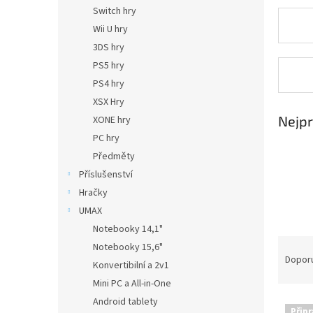
n
Switch hry
e
Wii U hry
l
3DS hry
PS5 hry
PS4 hry
XSX Hry
Nejpr
XONE hry
PC hry
Předměty
Příslušenství
Hračky
UMAX
Notebooky 14,1"
Ř
Notebooky 15,6"
a
Dopor
Konvertibilní a 2v1
z
Mini PC a All-in-One
e
Android tablety
V
n
Připr