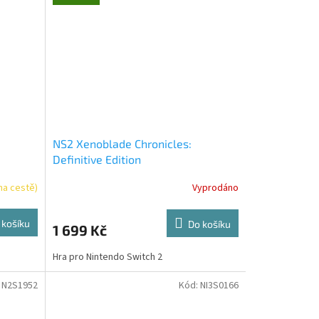
NS2 Xenoblade Chronicles:
Definitive Edition
na cestě)
Vyprodáno
 košíku
Do košíku
1 699 Kč
Hra pro Nintendo Switch 2
:
N2S1952
Kód:
NI3S0166