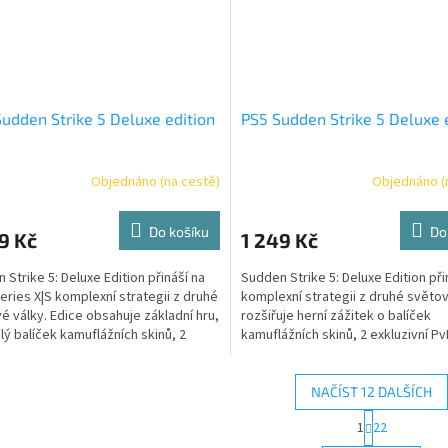
udden Strike 5 Deluxe edition
PS5 Sudden Strike 5 Deluxe 
Objednáno (na cestě)
Objednáno (
Do košíku
Do
9 Kč
1 249 Kč
 Strike 5: Deluxe Edition přináší na
Sudden Strike 5: Deluxe Edition při
eries X|S komplexní strategii z druhé
komplexní strategii z druhé světov
é války. Edice obsahuje základní hru,
rozšiřuje herní zážitek o balíček
lý balíček kamuflážních skinů, 2
kamuflážních skinů, 2 exkluzivní P
ivní PvP mapy a originální
originální soundtrack.
rack.
NAČÍST 12 DALŠÍCH
S
1
22
O
t