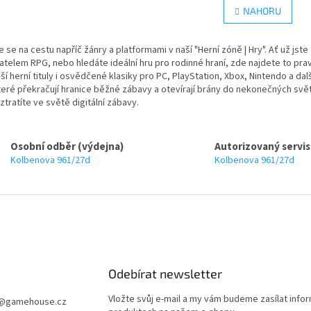
r
v
NAHORU
á
l
n
á
k
d
e se na cestu napříč žánry a platformami v naší "Herní zóně | Hry". Ať už jst
o
a
v
telem RPG, nebo hledáte ideální hru pro rodinné hraní, zde najdete to pr
c
á
ší herní tituly i osvědčené klasiky pro PC, PlayStation, Xbox, Nintendo a dal
í
n
které překračují hranice běžné zábavy a otevírají brány do nekonečných sv
p
í
ztratíte ve světě digitální zábavy.
r
v
k
Osobní odběr (výdejna)
Autorizovaný servis
y
Kolbenova 961/27d
Kolbenova 961/27d
v
ý
p
i
s
u
Odebírat newsletter
Vložte svůj e-mail a my vám budeme zasílat info
@
gamehouse.cz