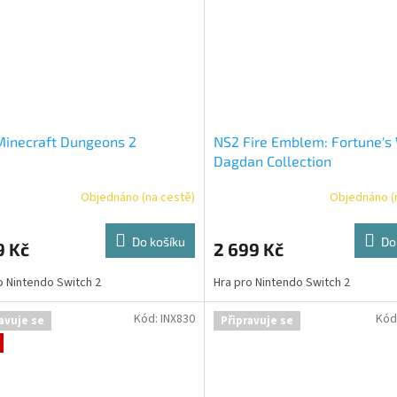
Minecraft Dungeons 2
NS2 Fire Emblem: Fortune'
Dagdan Collection
Objednáno (na cestě)
Objednáno (
Do košíku
Do
9 Kč
2 699 Kč
o Nintendo Switch 2
Hra pro Nintendo Switch 2
Kód:
INX830
Kód
avuje se
Připravuje se