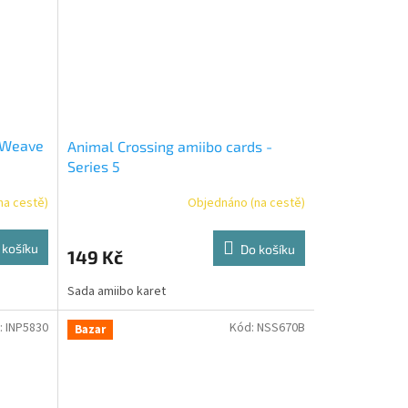
s Weave
Animal Crossing amiibo cards -
Series 5
na cestě)
Objednáno (na cestě)
 košíku
Do košíku
149 Kč
Sada amiibo karet
:
INP5830
Kód:
NSS670B
Bazar