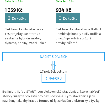
Skladem 12+
Skladem 12+
1 359 Kč
934 Kč
Do košíku
Do košíku
Elektronická stavebnice se
Elektronická stavebnice Boffin III
125 projekty, se kterou si
kombinuje kostky s díly Boffin a
sestavíte hybridní motor,
umožňuje vytvářet různé
dynamo, hodiny, vodní kolo a
stavby, včetně
další projekty
několikapatrových budov!
NAČÍST 5 DALŠÍCH
S
1
2
t
O
r
17
položek celkem
v
á
l
NAHORU
n
á
k
d
o
v
Boffin I, II, III, IV a START jsou elektronické stavebnice, které nabízejí
a
á
stovky různých projektů pro děti i dospělé. Tyto stavebnice jsou
c
n
navrženy tak, aby hravou formou učily základům elektroniky a fyziky.
í
í
p