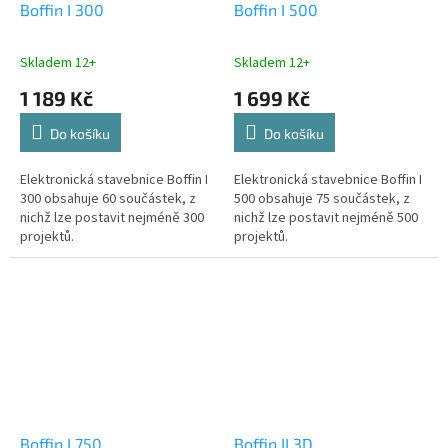
Boffin I 300
Boffin I 500
Skladem 12+
Skladem 12+
1 189 Kč
1 699 Kč
Do košíku
Do košíku
Elektronická stavebnice Boffin I
Elektronická stavebnice Boffin I
300 obsahuje 60 součástek, z
500 obsahuje 75 součástek, z
nichž lze postavit nejméně 300
nichž lze postavit nejméně 500
projektů.
projektů.
Boffin I 750
Boffin II 3D