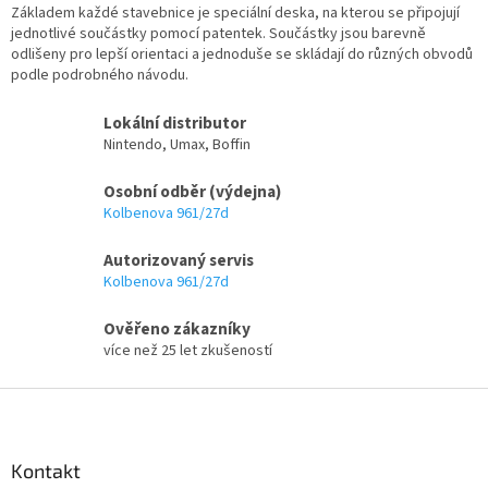
Základem každé stavebnice je speciální deska, na kterou se připojují
r
jednotlivé součástky pomocí patentek. Součástky jsou barevně
v
odlišeny pro lepší orientaci a jednoduše se skládají do různých obvodů
k
podle podrobného návodu.
y
v
ý
Lokální distributor
p
Nintendo, Umax, Boffin
i
s
Osobní odběr (výdejna)
u
Kolbenova 961/27d
Autorizovaný servis
Kolbenova 961/27d
Ověřeno zákazníky
více než 25 let zkušeností
Z
á
p
a
Kontakt