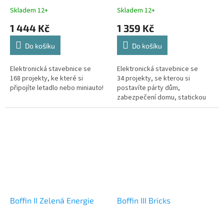
Skladem 12+
Skladem 12+
1 444 Kč
1 359 Kč
Do košíku
Do košíku
Elektronická stavebnice se
Elektronická stavebnice se
168 projekty, ke které si
34 projekty, se kterou si
připojíte letadlo nebo miniauto!
postavíte párty dům,
zabezpečení domu, statickou
elektřinu a další projekty
Boffin II Zelená Energie
Boffin III Bricks