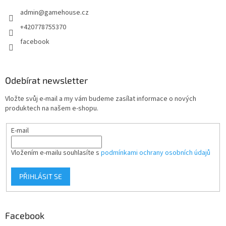
t
admin
@
gamehouse.cz
í
+420778755370
facebook
Odebírat newsletter
Vložte svůj e-mail a my vám budeme zasílat informace o nových
produktech na našem e-shopu.
E-mail
Vložením e-mailu souhlasíte s
podmínkami ochrany osobních údajů
PŘIHLÁSIT SE
Facebook