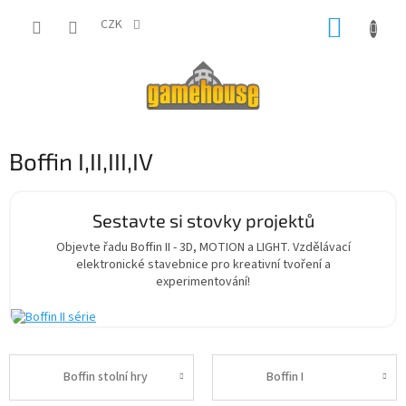
Přejít
NÁKUP
na
CZK
obsah
KOŠÍK
Boffin I,II,III,IV
Sestavte si stovky projektů
Objevte řadu Boffin II - 3D, MOTION a LIGHT. Vzdělávací
elektronické stavebnice pro kreativní tvoření a
experimentování!
Boffin stolní hry
Boffin I