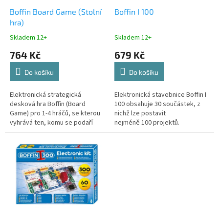
o
d
Boffin Board Game (Stolní
Boffin I 100
u
hra)
k
Skladem 12+
Skladem 12+
t
764 Kč
679 Kč
ů
Do košíku
Do košíku
Elektronická strategická
Elektronická stavebnice Boffin I
desková hra Boffin (Board
100 obsahuje 30 součástek, z
Game) pro 1-4 hráčů, se kterou
nichž lze postavit
vyhrává ten, komu se podaří
nejméně 100 projektů.
jako prvnímu rozsvítit světlo!