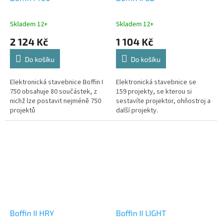
Skladem 12+
Skladem 12+
2 124 Kč
1 104 Kč
Do košíku
Do košíku
Elektronická stavebnice Boffin I
Elektronická stavebnice se
750 obsahuje 80 součástek, z
159 projekty, se kterou si
nichž lze postavit nejméně 750
sestavíte projektor, ohňostroj a
projektů
další projekty.
Boffin II HRY
Boffin II LIGHT