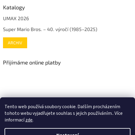
Katalogy
UMAX 2026
Super Mario Bros. – 40. výročí (1985–2025)
ARCHIV
Přijímáme online platby
www.mojenintendo.cz
www.boffin.cz
www.autodrahy.cz
Tento web používá soubory cookie. Dalším procházením
www.fleg.cz
tohoto webu vyjadřujete souhlas s jejich používáním.. Více
informací
zde
.