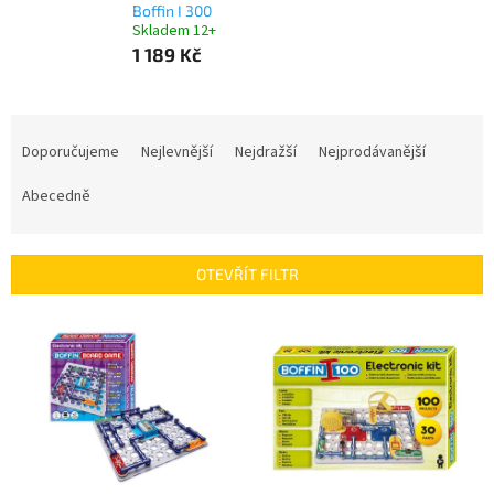
Boffin I 300
Skladem 12+
1 189 Kč
Ř
a
Doporučujeme
Nejlevnější
Nejdražší
Nejprodávanější
z
e
Abecedně
n
í
p
OTEVŘÍT FILTR
r
o
V
d
ý
u
p
k
i
t
s
ů
p
r