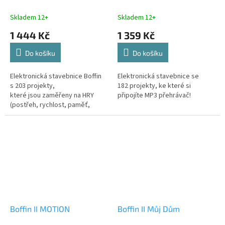
Skladem 12+
Skladem 12+
1 444 Kč
1 359 Kč
Do košíku
Do košíku
Elektronická stavebnice Boffin
Elektronická stavebnice se
s 203 projekty,
182 projekty, ke které si
které jsou zaměřeny na HRY
připojíte MP3 přehrávač!
(postřeh, rychlost, paměť,
přesnost).
Boffin II MOTION
Boffin II Můj Dům