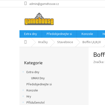
Přejít
admin@gamehouse.cz
na
obsah
Extra dny
Předobjednejte si
Konzole
H
Domů
Hračky
Stavebnice
Boffin I,II,III,IV
P
Boff
o
Přeskočit
s
Značka:
Kategorie
kategorie
t
r
Extra dny
a
UMAX Dny
n
Předobjednejte si
n
í
Konzole
p
Hry
a
Příslušenství