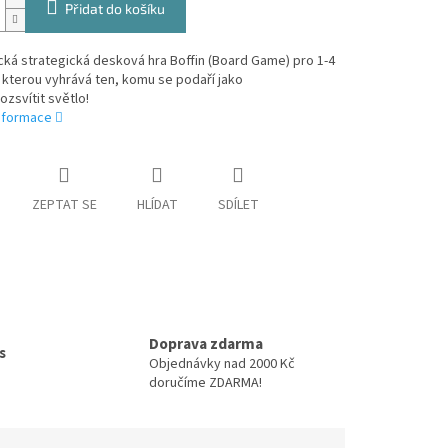
Přidat do košíku
cká strategická desková hra Boffin (Board Game) pro 1-4
 kterou vyhrává ten, komu se podaří jako
ozsvítit světlo!
informace
ZEPTAT SE
HLÍDAT
SDÍLET
Doprava zdarma
s
Objednávky nad 2000 Kč
doručíme ZDARMA!