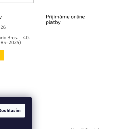
y
Přijímáme online
platby
026
rio Bros. – 40.
1985–2025)
Souhlasím