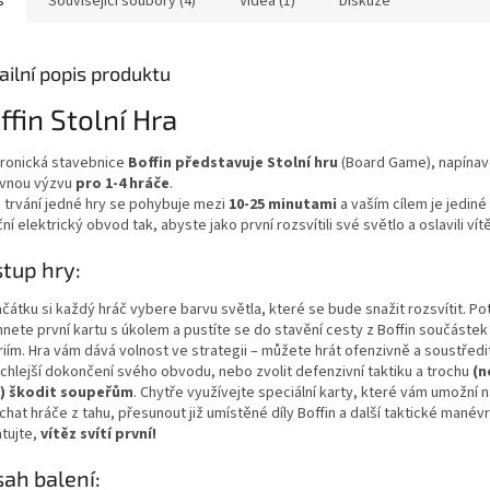
s
Související soubory (4)
Videa (1)
Diskuze
ailní popis produktu
ffin Stolní Hra
tronická stavebnice
Boffin představuje Stolní hru
(Board Game), napínav
vnou výzvu
pro 1-4 hráče
.
 trvání jedné hry se pohybuje mezi
10-25 minutami
a vaším cílem je jediné
ní elektrický obvod tak, abyste jako první rozsvítili své světlo a oslavili vít
tup hry:
čátku si každý hráč vybere barvu světla, které se bude snažit rozsvítit. Pot
hnete první kartu s úkolem a pustíte se do stavění cesty z Boffin součáste
iím. Hra vám dává volnost ve strategii – můžete hrát ofenzivně a soustředi
ychlejší dokončení svého obvodu, nebo zvolit defenzivní taktiku a trochu
(n
!) škodit soupeřům
. Chytře využívejte speciální karty, které vám umožní n
hat hráče z tahu, přesunout již umístěné díly Boffin a další taktické manévr
tujte,
vítěz svítí první!
ah balení: