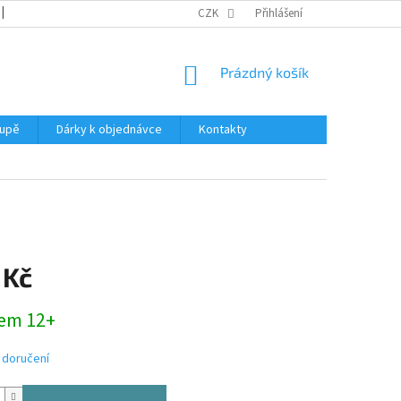
REKLAMACE
KATALOGY
CZK
PODMÍNKY OCHRANY OSOBNÍCH ÚDAJŮ
Přihlášení
NÁKUPNÍ
Prázdný košík
KOŠÍK
oupě
Dárky k objednávce
Kontakty
 Kč
em 12+
 doručení