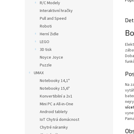
Popi
R/C Modely
Interaktivní hračky
Pull and Speed
Det
Roboti
Bo
Herní židle
LEGO
Elek
3D tisk
zába
Doba
Noyce Joyce
funkč
Puzzle
Pos
UMAX
Notebooky 14,1"
Na za
Notebooky 15,6"
vytá
bater
Konvertibilní a 2v1
nejr
Mini PC a All-in-One
více
Android tablety
vynec
Pama
IoT Chytrá domácnost
Chytré náramky
Obs