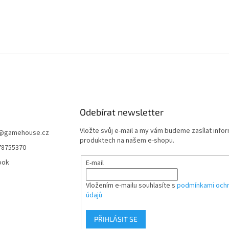
Odebírat newsletter
Vložte svůj e-mail a my vám budeme zasílat info
@
gamehouse.cz
produktech na našem e-shopu.
78755370
ook
E-mail
Vložením e-mailu souhlasíte s
podmínkami ochr
údajů
PŘIHLÁSIT SE