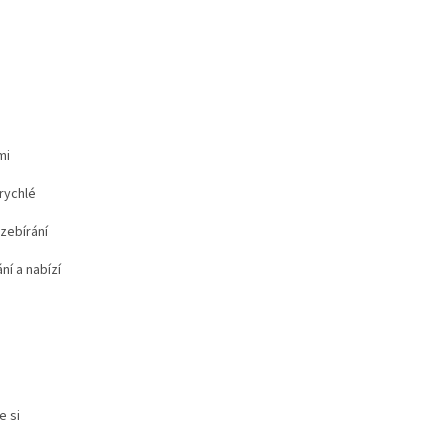
mi
rychlé
zebírání
ní a nabízí
e si