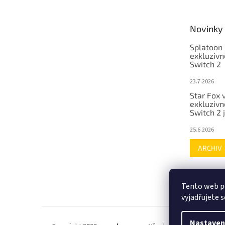
Novinky
Splatoon 
exkluzivn
Switch 2
23.7.2026
Star Fox 
exkluzivn
Switch 2 
25.6.2026
ARCHIV
Tento web p
vyjadřujete s
Nastaven