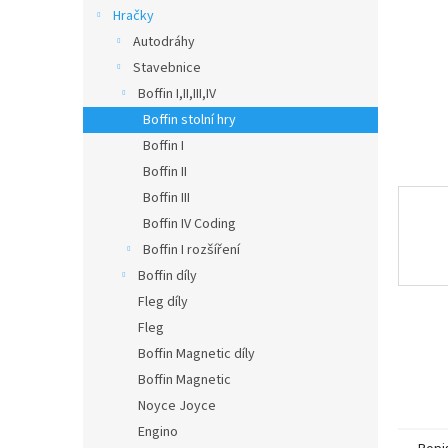
n
Hračky
e
Autodráhy
l
Stavebnice
Boffin I,II,III,IV
Boffin stolní hry
Boffin I
Boffin II
Boffin III
Boffin IV Coding
Boffin I rozšíření
Boffin díly
Fleg díly
Fleg
Boffin Magnetic díly
Boffin Magnetic
Noyce Joyce
Engino