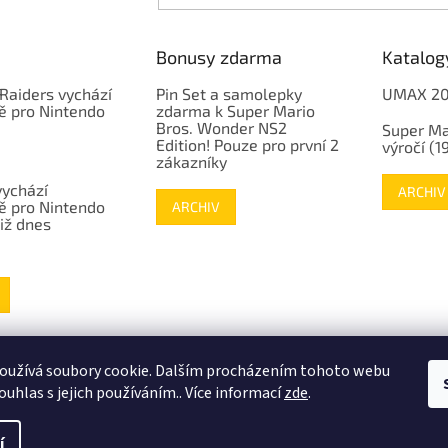
Bonusy zdarma
Katalog
Raiders vychází
Pin Set a samolepky
UMAX 2
ě pro Nintendo
zdarma k Super Mario
Bros. Wonder NS2
Super Ma
Edition! Pouze pro první 2
výročí (
zákazníky
vychází
ARCHIV
ě pro Nintendo
ARCHIV
již dnes
www.mojenintendo.cz
www.boffin.cz
www.autodrahy.cz
www.fleg.cz
oužívá soubory cookie. Dalším procházením tohoto webu
ouhlas s jejich používáním.. Více informací
zde
.
í