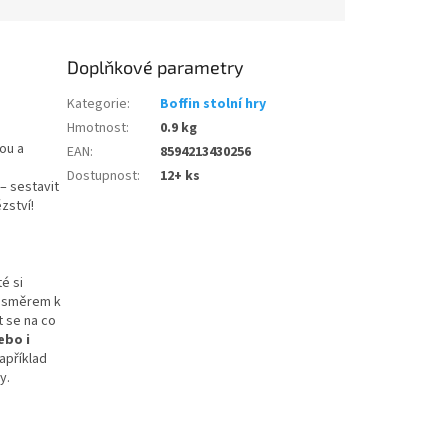
Doplňkové parametry
Kategorie
:
Boffin stolní hry
Hmotnost
:
0.9 kg
ou a
EAN
:
8594213430256
Dostupnost
:
12+ ks
 – sestavit
ězství!
é si
k směrem k
t se na co
ebo i
apříklad
y.