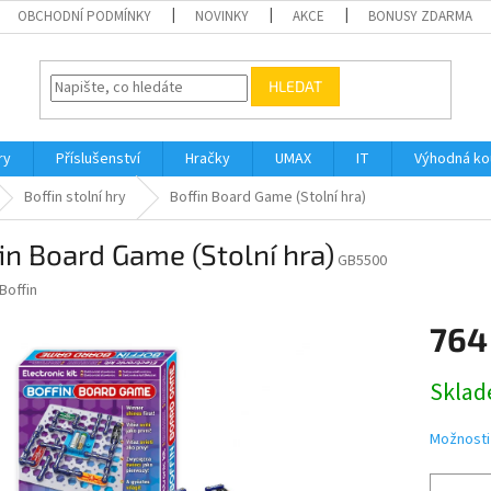
OBCHODNÍ PODMÍNKY
NOVINKY
AKCE
BONUSY ZDARMA
HLEDAT
ry
Příslušenství
Hračky
UMAX
IT
Výhodná k
Boffin stolní hry
Boffin Board Game (Stolní hra)
in Board Game (Stolní hra)
GB5500
Boffin
764
Měrná
Sklad
cena:
Možnosti