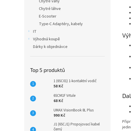
Chytré váhy
Chytré láhve
E-Scooter
Type-C Adaptéry, kabely
IT
Vý
Výhodná koupě
Dárky k objednávce
Top 5 produktů
1 (6SC01) 1-kontaktní vodič
58 Kč
Dal
6SCM1F Vrtule
68 Kč
UMAX VisionBook 8L Plus
990 Kč
Připr
J1 (6SCJ1) Propojovací kabel
jedi
černý