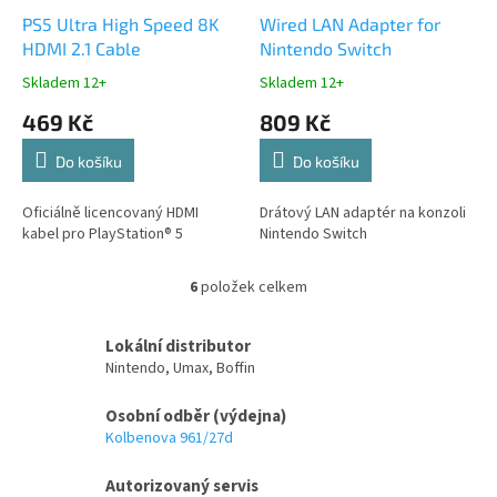
PS5 Ultra High Speed 8K
Wired LAN Adapter for
HDMI 2.1 Cable
Nintendo Switch
Skladem 12+
Skladem 12+
469 Kč
809 Kč
Do košíku
Do košíku
Oficiálně licencovaný HDMI
Drátový LAN adaptér na konzoli
kabel pro PlayStation® 5
Nintendo Switch
6
položek celkem
O
v
l
Lokální distributor
á
Nintendo, Umax, Boffin
d
a
Osobní odběr (výdejna)
c
Kolbenova 961/27d
í
p
Autorizovaný servis
r