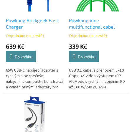
p
r
o
d
Powkong Brickgeek Fast
Powkong Vine
u
Charger
multifunctional cabel
k
Objednáno (na cestě)
Objednáno (na cestě)
t
639 Kč
339 Kč
ů
Do košíku
Do košíku
65W USB-C napájecí adaptér s
USB 3.1 kabel s přenosem 5–10
rychlým a bezpečným
Gbps, 4K video výstupem (DP
nabíjením, kompaktní konstrukcí
Alt Mode), rychlým nabíjením PD
a vyměnitelnými adaptéry pro
až 100 W/240 W, 3-v-1
různé regiony.
data/nabíjení/video a silným
vícevrstvým stíněním pro
odolnost.