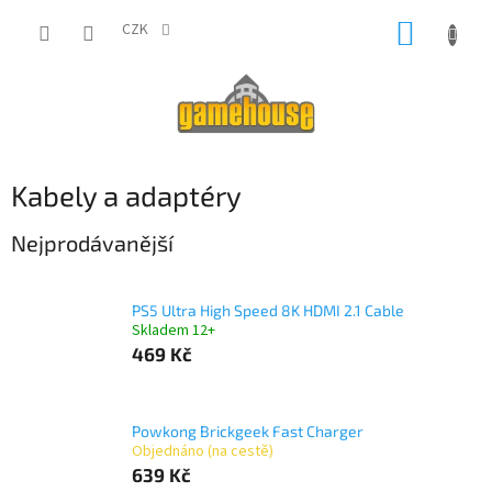
Přejít
NÁKUP
na
CZK
obsah
KOŠÍK
Kabely a adaptéry
Nejprodávanější
PS5 Ultra High Speed 8K HDMI 2.1 Cable
Skladem 12+
469 Kč
Powkong Brickgeek Fast Charger
Objednáno (na cestě)
639 Kč