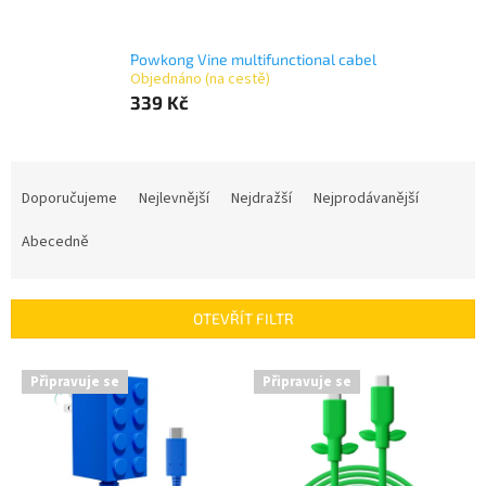
Powkong Vine multifunctional cabel
Objednáno (na cestě)
339 Kč
Ř
a
Doporučujeme
Nejlevnější
Nejdražší
Nejprodávanější
z
e
Abecedně
n
í
p
OTEVŘÍT FILTR
r
o
V
Připravuje se
Připravuje se
d
ý
u
p
k
i
t
s
ů