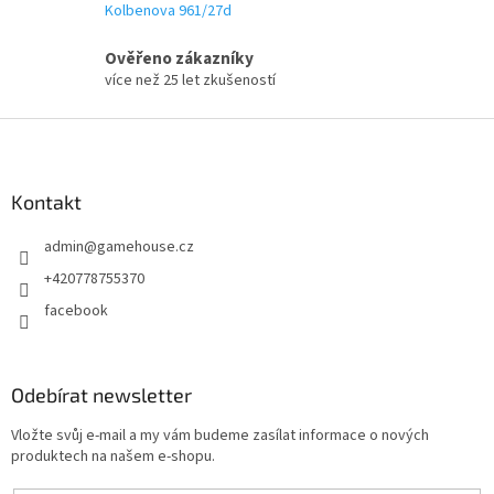
v
Kolbenova 961/27d
k
y
Ověřeno zákazníky
v
více než 25 let zkušeností
ý
p
Z
i
á
s
p
u
a
Kontakt
t
admin
@
gamehouse.cz
í
+420778755370
facebook
Odebírat newsletter
Vložte svůj e-mail a my vám budeme zasílat informace o nových
produktech na našem e-shopu.