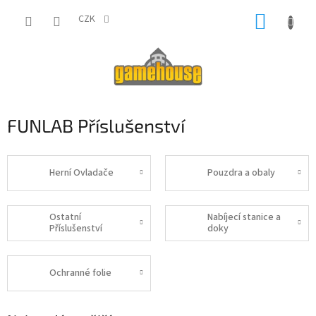
Přejít
NÁKUP
na
CZK
obsah
KOŠÍK
FUNLAB Příslušenství
Herní Ovladače
Pouzdra a obaly
Ostatní
Nabíjecí stanice a
Příslušenství
doky
Ochranné folie