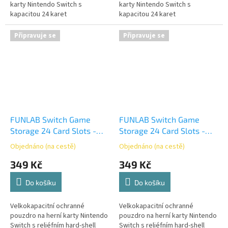
karty Nintendo Switch s
karty Nintendo Switch s
kapacitou 24 karet
kapacitou 24 karet
Připravuje se
Připravuje se
FUNLAB Switch Game
FUNLAB Switch Game
Storage 24 Card Slots -
Storage 24 Card Slots -
Zonai 2
Zonai
Objednáno (na cestě)
Objednáno (na cestě)
349 Kč
349 Kč
Do košíku
Do košíku
Velkokapacitní ochranné
Velkokapacitní ochranné
pouzdro na herní karty Nintendo
pouzdro na herní karty Nintendo
Switch s reliéfním hard-shell
Switch s reliéfním hard-shell