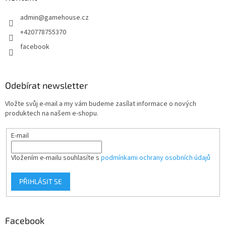
t
admin
@
gamehouse.cz
í
+420778755370
facebook
Odebírat newsletter
Vložte svůj e-mail a my vám budeme zasílat informace o nových
produktech na našem e-shopu.
E-mail
Vložením e-mailu souhlasíte s
podmínkami ochrany osobních údajů
PŘIHLÁSIT SE
Facebook