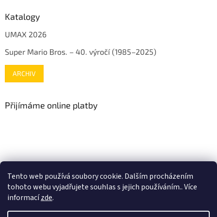
Katalogy
UMAX 2026
Super Mario Bros. – 40. výročí (1985–2025)
ARCHIV
Přijímáme online platby
www.mojenintendo.cz
www.boffin.cz
www.autodrahy.cz
Tento web používá soubory cookie. Dalším procházením
www.fleg.cz
tohoto webu vyjadřujete souhlas s jejich používáním.. Více
informací
zde
.