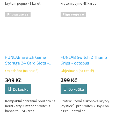
krytem pojme 48 karet
krytem pojme 48 karet
Připravuje se
Připravuje se
FUNLAB Switch Game
FUNLAB Switch 2 Thumb
Storage 24 Card Slots -
Grips - octopus
POKEDEX
Objednáno (na cestě)
Objednáno (na cestě)
349 Kč
299 Kč
Do košíku
Do košíku
Kompaktní ochranné pouzdro na
Protiskluzové silikonové krytky
herní karty Nintendo Switch s
joysticků pro Switch 2 Joy-Con
kapacitou 24 karet
a Pro Controller.