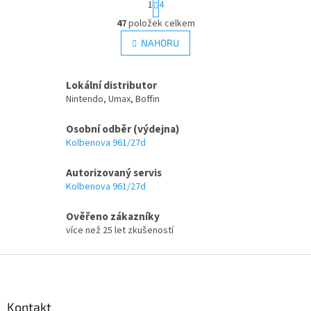
1
4
t
O
r
47
položek celkem
v
á
l
NAHORU
n
á
k
d
o
v
a
Lokální distributor
á
c
Nintendo, Umax, Boffin
n
í
í
p
Osobní odběr (výdejna)
r
Kolbenova 961/27d
v
k
Autorizovaný servis
y
Kolbenova 961/27d
v
ý
p
Ověřeno zákazníky
i
více než 25 let zkušeností
s
u
Z
á
p
a
Kontakt