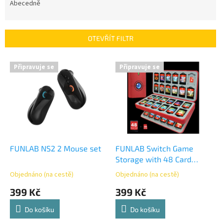
e
Abecedně
n
í
p
OTEVŘÍT FILTR
r
o
V
Připravuje se
Připravuje se
d
ý
u
p
k
i
t
s
ů
p
r
o
d
FUNLAB NS2 2 Mouse set
FUNLAB Switch Game
u
Storage with 48 Card
k
Slots Red
Objednáno (na cestě)
Objednáno (na cestě)
t
399 Kč
399 Kč
ů
Do košíku
Do košíku