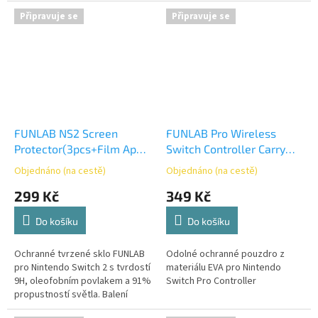
Připravuje se
Připravuje se
FUNLAB NS2 Screen
FUNLAB Pro Wireless
Protector(3pcs+Film App
Switch Controller Carry
Tool)
case
Objednáno (na cestě)
Objednáno (na cestě)
299 Kč
349 Kč
Do košíku
Do košíku
Ochranné tvrzené sklo FUNLAB
Odolné ochranné pouzdro z
pro Nintendo Switch 2 s tvrdostí
materiálu EVA pro Nintendo
9H, oleofobním povlakem a 91%
Switch Pro Controller
propustností světla. Balení
obsahuje 3 kusy a aplikační