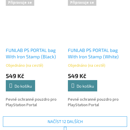
nástroj.
Připravuje se
Připravuje se
FUNLAB PS PORTAL bag
FUNLAB PS PORTAL bag
With Iron Stamp (Black)
With Iron Stamp (White)
Objednáno (na cestě)
Objednáno (na cestě)
549 Kč
549 Kč
Do košíku
Do košíku
Pevné ochranné pouzdro pro
Pevné ochranné pouzdro pro
PlayStation Portal
PlayStation Portal
NAČÍST 12 DALŠÍCH
S