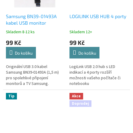
Samsung BN39-01493A
LOGILINK USB HUB 4 porty
kabel USB monitor
Skladem 8-12 ks
Skladem 12+
99 Kč
99 Kč
Do košíku
Do košíku
Originální USB 3.0 kabel
LogiLink USB 2.0 hub s LED
Samsung BN39-01493A (1,5 m)
indikací a 4 porty rozšíří
pro spolehlivé připojení
možnosti vašeho počítače či
monitorů a TV Samsung.
notebooku
Tip
Akce
Doprodej