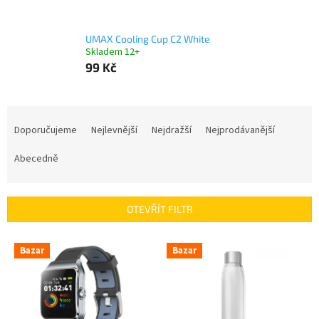
UMAX Cooling Cup C2 White
Skladem 12+
99 Kč
Ř
a
Doporučujeme
Nejlevnější
Nejdražší
Nejprodávanější
z
e
Abecedně
n
í
p
OTEVŘÍT FILTR
r
o
V
Bazar
Bazar
d
ý
u
p
k
i
t
s
ů