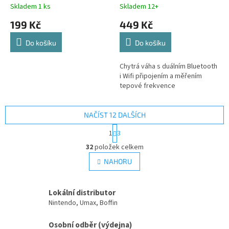
Skladem 1 ks
Skladem 12+
199 Kč
449 Kč
Do košíku
Do košíku
Chytrá váha s duálním Bluetooth
i Wifi připojením a měřením
tepové frekvence
NAČÍST 12 DALŠÍCH
S
1
3
t
O
r
32
položek celkem
v
á
l
NAHORU
n
á
k
d
o
v
a
Lokální distributor
á
c
Nintendo, Umax, Boffin
n
í
í
p
Osobní odběr (výdejna)