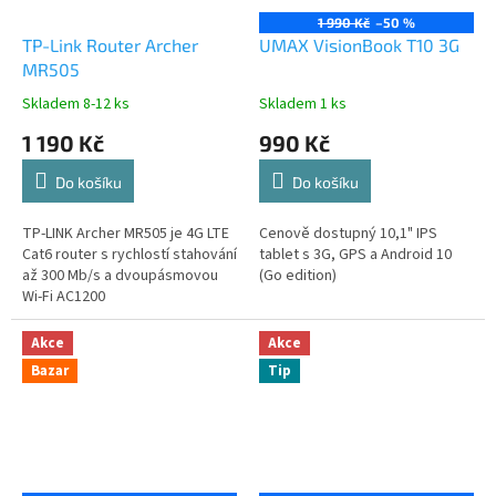
1 990 Kč
–50 %
TP-Link Router Archer
UMAX VisionBook T10 3G
MR505
Skladem 8-12 ks
Skladem 1 ks
1 190 Kč
990 Kč
Do košíku
Do košíku
TP-LINK Archer MR505 je 4G LTE
Cenově dostupný 10,1" IPS
Cat6 router s rychlostí stahování
tablet s 3G, GPS a Android 10
až 300 Mb/s a dvoupásmovou
(Go edition)
Wi-Fi AC1200
Akce
Akce
Bazar
Tip