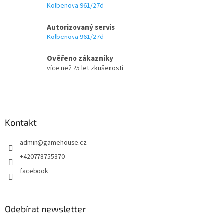
r
Kolbenova 961/27d
v
k
Autorizovaný servis
y
Kolbenova 961/27d
v
ý
p
Ověřeno zákazníky
i
více než 25 let zkušeností
s
u
Z
á
p
a
Kontakt
t
admin
@
gamehouse.cz
í
+420778755370
facebook
Odebírat newsletter