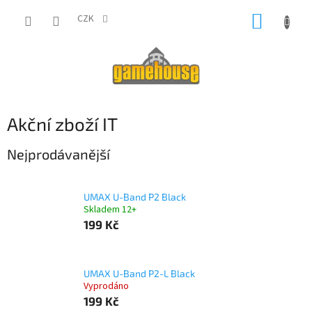
Přejít
NÁKUP
na
CZK
obsah
KOŠÍK
Akční zboží IT
Nejprodávanější
UMAX U-Band P2 Black
Skladem 12+
199 Kč
UMAX U-Band P2-L Black
Vyprodáno
199 Kč