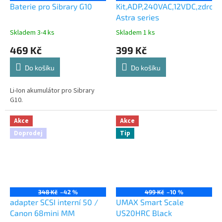
Baterie pro Sibrary G10
Kit,ADP,240VAC,12VDC,zdroj,
Astra series
Skladem 3-4 ks
Skladem 1 ks
469 Kč
399 Kč
Do košíku
Do košíku
Li-Ion akumulátor pro Sibrary
G10.
Akce
Akce
Doprodej
Tip
348 Kč
–42 %
499 Kč
–10 %
adapter SCSI interní 50 /
UMAX Smart Scale
Canon 68mini MM
US20HRC Black