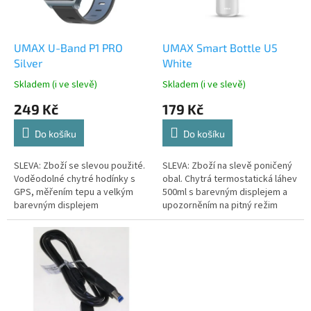
p
r
o
d
UMAX U-Band P1 PRO
UMAX Smart Bottle U5
u
Silver
White
k
Skladem (i ve slevě)
Skladem (i ve slevě)
t
249 Kč
179 Kč
ů
Do košíku
Do košíku
SLEVA: Zboží se slevou použité.
SLEVA: Zboží na slevě poničený
Voděodolné chytré hodínky s
obal. Chytrá termostatická láhev
GPS, měřením tepu a velkým
500ml s barevným displejem a
barevným displejem
upozorněním na pitný režim