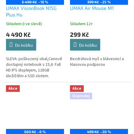
5 490 Kč
–18 %
399 Kč
–25 %
UMAX VisionBook N15G
UMAX Air Mouse M1
Plus Hu
Skladem (i ve slevě)
Skladem 12+
4 490 Kč
299 Kč
Do košíku
Do košíku
SLEVA: poškozený obal,Cenově
Bezdrátová myš s klávesnicí a
dostupný notebook s 15,6 Full
hlasovou podporou
HD IPS displejem, 128GB
úložištěm a SSD slotem.
Připraven na Windows 11, HU
klávesnice
Akce
Akce
Doprodej
503 Kč
–6 %
499 Kč
–20 %