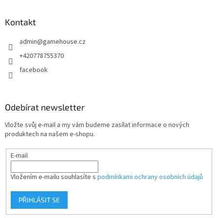
á
p
a
Kontakt
t
admin
@
gamehouse.cz
í
+420778755370
facebook
Odebírat newsletter
Vložte svůj e-mail a my vám budeme zasílat informace o nových
produktech na našem e-shopu.
E-mail
Vložením e-mailu souhlasíte s
podmínkami ochrany osobních údajů
PŘIHLÁSIT SE