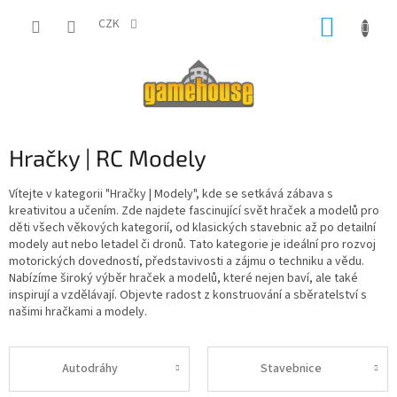
Přejít
NÁKUP
na
CZK
obsah
KOŠÍK
Hračky | RC Modely
Vítejte v kategorii "Hračky | Modely", kde se setkává zábava s
kreativitou a učením. Zde najdete fascinující svět hraček a modelů pro
děti všech věkových kategorií, od klasických stavebnic až po detailní
modely aut nebo letadel či dronů. Tato kategorie je ideální pro rozvoj
motorických dovedností, představivosti a zájmu o techniku a vědu.
Nabízíme široký výběr hraček a modelů, které nejen baví, ale také
inspirují a vzdělávají. Objevte radost z konstruování a sběratelství s
našimi hračkami a modely.
Autodráhy
Stavebnice