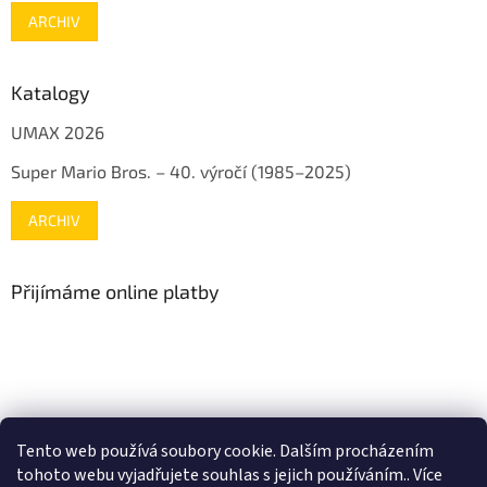
ARCHIV
Katalogy
UMAX 2026
Super Mario Bros. – 40. výročí (1985–2025)
ARCHIV
Přijímáme online platby
www.mojenintendo.cz
www.boffin.cz
www.autodrahy.cz
Tento web používá soubory cookie. Dalším procházením
www.fleg.cz
tohoto webu vyjadřujete souhlas s jejich používáním.. Více