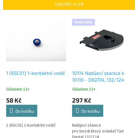
p
OTEVŘÍT FILTR
r
o
V
Doprodej
d
ý
u
p
k
i
t
s
ů
p
r
o
d
1 (6SC01) 1-kontaktní vodič
10114 Nabíjecí stanice k
u
10110 - DIGITAL 132/124
k
Skladem 12+
Skladem 12+
t
58 Kč
297 Kč
ů
Do košíku
Do košíku
1 (6SC01) 1-kontaktní vodič
Nabíjecí stanice
pro bezdrátový ovladač řad
Digital 132/124