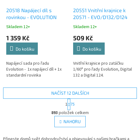
20518 Napájecí díl s
20551 Vnitřní krajnice k
rovinkou - EVOLUTION
20571 - EVO/D132/D124
Skladem 12+
Skladem 12+
1 359 Kč
509 Kč
Do košíku
Do košíku
Napájecí sada pro řadu
Vnitřní krajnice pro zatáčku
Evolution - 1x napájecí díl + 1x
1/60° pro řady Evolution, Digital
standardní rovinka
132 a Digital 124.
NAČÍST 12 DALŠÍCH
S
1
75
t
O
r
893
položek celkem
v
á
l
NAHORU
n
á
k
d
o
v
Přineste domů svět dobrodružství a objevování s našimi hračkami a
a