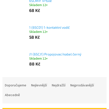
6SCM1F Vrtule
Skladem 12+
68 Kč
1 (6SC01) 1-kontaktní vodič
Skladem 12+
58 Kč
J1 (6SCJ1) Propojovací kabel černý
Skladem 12+
88 Kč
Ř
a
Doporučujeme
Nejlevnější
Nejdražší
Nejprodávanější
z
e
Abecedně
n
í