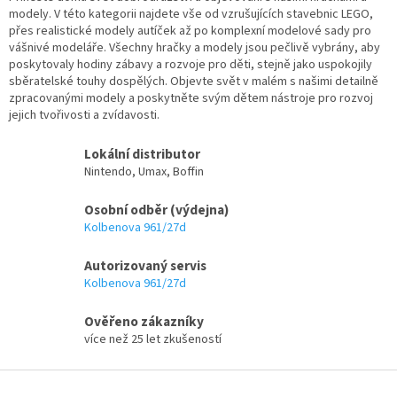
á
modely. V této kategorii najdete vše od vzrušujících stavebnic LEGO,
c
n
přes realistické modely autíček až po komplexní modelové sady pro
í
í
vášnivé modeláře. Všechny hračky a modely jsou pečlivě vybrány, aby
p
poskytovaly hodiny zábavy a rozvoje pro děti, stejně jako uspokojily
r
sběratelské touhy dospělých. Objevte svět v malém s našimi detailně
v
zpracovanými modely a poskytněte svým dětem nástroje pro rozvoj
k
jejich tvořivosti a zvídavosti.
y
v
ý
Lokální distributor
p
Nintendo, Umax, Boffin
i
s
Osobní odběr (výdejna)
u
Kolbenova 961/27d
Autorizovaný servis
Kolbenova 961/27d
Ověřeno zákazníky
více než 25 let zkušeností
Z