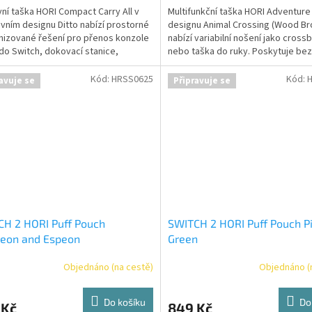
ní taška HORI Compact Carry All v
Multifunkční taška HORI Adventure
ivním designu Ditto nabízí prostorné
designu Animal Crossing (Wood B
nizované řešení pro přenos konzole
nabízí variabilní nošení jako cross
do Switch, dokovací stanice,
nebo taška do ruky. Poskytuje be
čů a veškerého příslušenství.
prostor pro konzoli Nintendo Switch
lně licencováno společností Nintendo
příslušenství. Oficiálně licencován
Kód:
HRSS0625
Kód:
avuje se
Připravuje se
 Pokémon Company.
společností Nintendo.
H 2 HORI Puff Pouch
SWITCH 2 HORI Puff Pouch Pi
eon and Espeon
Green
Objednáno (na cestě)
Objednáno (
Do košíku
Do
 Kč
849 Kč