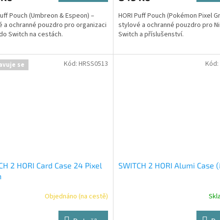
uff Pouch (Umbreon & Espeon) –
HORI Puff Pouch (Pokémon Pixel G
é a ochranné pouzdro pro organizaci
stylové a ochranné pouzdro pro N
do Switch na cestách.
Switch a příslušenství.
Kód:
HRSS0513
Kód:
avuje se
H 2 HORI Card Case 24 Pixel
SWITCH 2 HORI Alumi Case (
n
Objednáno (na cestě)
Skl