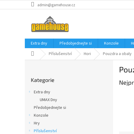
Přejít
admin@gamehouse.cz
na
obsah
Extra dny
Předobjednejte si
Konzole
H
Domů
Příslušenství
Hori
Pouzdra a obaly
P
Pou
o
Přeskočit
s
Kategorie
kategorie
Nejpr
t
r
Extra dny
a
UMAX Dny
n
Předobjednejte si
n
í
Konzole
p
Hry
a
Příslušenství