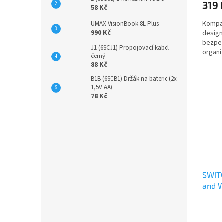
319 
58 Kč
Kompak
UMAX VisionBook 8L Plus
990 Kč
design
bezpe
J1 (6SCJ1) Propojovací kabel
organi
černý
Switch
88 Kč
Ninte
B1B (6SCB1) Držák na baterie (2x
1,5V AA)
78 Kč
SWITC
and 