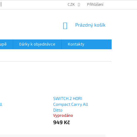
REKLAMACE
KATALOGY
CZK
PODMÍNKY OCHRANY OSOBNÍCH ÚDAJŮ
Přihlášení
NÁKUPNÍ
Prázdný košík
KOŠÍK
oupě
Dárky k objednávce
Kontakty
SWITCH 2 HORI
ll
Compact Carry All
Ditto
Vyprodáno
949 Kč