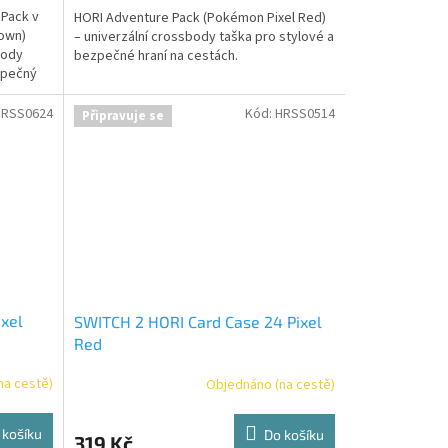
 Pack v
HORI Adventure Pack (Pokémon Pixel Red)
rown)
– univerzální crossbody taška pro stylové a
body
bezpečné hraní na cestách.
zpečný
 a její
o
HRSS0624
Kód:
HRSS0514
Připravuje se
xel
SWITCH 2 HORI Card Case 24 Pixel
Red
na cestě)
Objednáno (na cestě)
 košíku
Do košíku
319 Kč