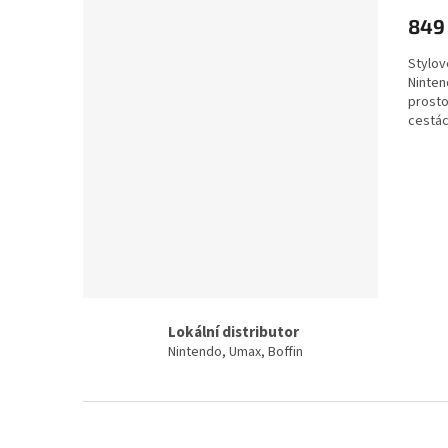
849
Stylov
Ninten
prosto
cestác
Lokální distributor
Nintendo, Umax, Boffin
Z
á