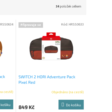
34
položek celkem
HRSS0634
Kód:
HRSS0633
Připravuje se
ack
SWITCH 2 HORI Adventure Pack
Pixel Red
na cestě)
Objednáno (na cestě)
 košíku
Do košíku
849 Kč