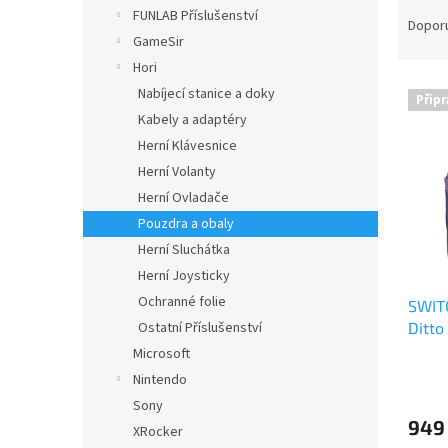
Ř
n
FUNLAB Příslušenství
a
e
Dopor
GameSir
z
l
e
Hori
V
n
Nabíjecí stanice a doky
Připr
ý
í
Kabely a adaptéry
p
p
Herní Klávesnice
i
r
Herní Volanty
s
o
p
Herní Ovladače
d
r
u
Pouzdra a obaly
o
k
Herní Sluchátka
d
t
Herní Joysticky
u
ů
Ochranné folie
SWITC
k
Ditto
Ostatní Příslušenství
t
ů
Microsoft
Nintendo
Sony
949
XRocker