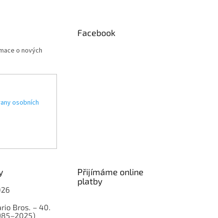
Facebook
rmace o nových
any osobních
y
Přijímáme online
platby
026
rio Bros. – 40.
1985–2025)