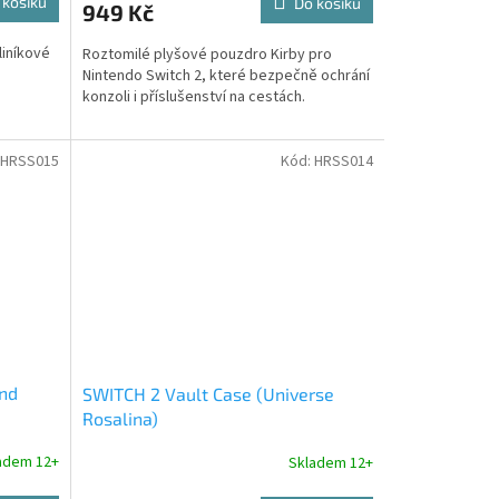
 košíku
Do košíku
949 Kč
liníkové
Roztomilé plyšové pouzdro Kirby pro
Nintendo Switch 2, které bezpečně ochrání
konzoli i příslušenství na cestách.
HRSS015
Kód:
HRSS014
and
SWITCH 2 Vault Case (Universe
Rosalina)
adem 12+
Skladem 12+