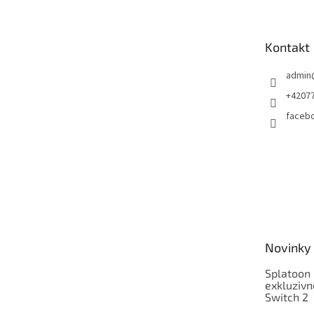
p
a
t
Kontakt
í
admin
+4207
faceb
Novinky
Splatoon 
exkluzivn
Switch 2