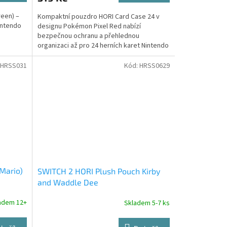
reen) –
Kompaktní pouzdro HORI Card Case 24 v
intendo
designu Pokémon Pixel Red nabízí
bezpečnou ochranu a přehlednou
organizaci až pro 24 herních karet Nintendo
Switch. Oficiálně licencováno společnostmi
Nintendo a The Pokémon Company.
HRSS031
Kód:
HRSS0629
Mario)
SWITCH 2 HORI Plush Pouch Kirby
and Waddle Dee
adem 12+
Skladem 5-7 ks