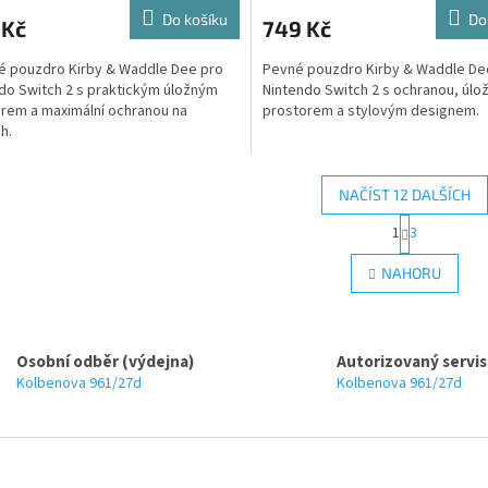
Do košíku
Do
 Kč
749 Kč
é pouzdro Kirby & Waddle Dee pro
Pevné pouzdro Kirby & Waddle De
do Switch 2 s praktickým úložným
Nintendo Switch 2 s ochranou, úl
rem a maximální ochranou na
prostorem a stylovým designem.
h.
NAČÍST 12 DALŠÍCH
S
1
3
O
t
r
v
NAHORU
á
l
n
á
k
d
o
a
v
Osobní odběr (výdejna)
Autorizovaný servis
c
á
Kolbenova 961/27d
Kolbenova 961/27d
í
n
p
í
r
v
k