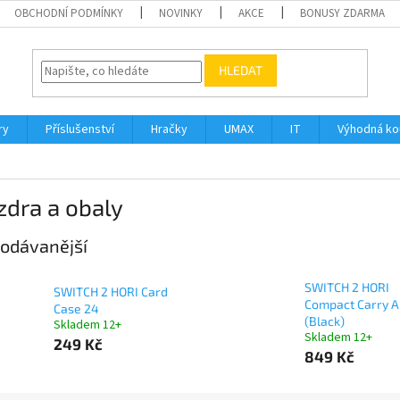
OBCHODNÍ PODMÍNKY
NOVINKY
AKCE
BONUSY ZDARMA
HLEDAT
ry
Příslušenství
Hračky
UMAX
IT
Výhodná k
zdra a obaly
odávanější
SWITCH 2 HORI
SWITCH 2 HORI Card
Compact Carry A
Case 24
(Black)
Skladem 12+
Skladem 12+
249 Kč
849 Kč