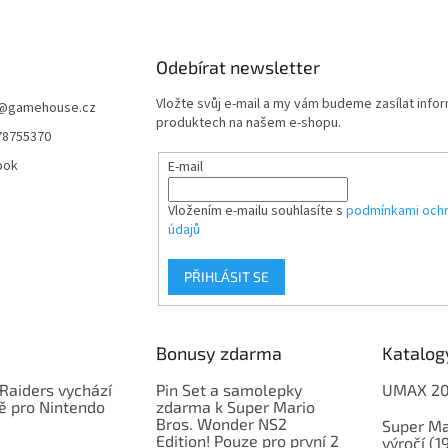
y
v
ý
p
Odebírat newsletter
i
s
Vložte svůj e-mail a my vám budeme zasílat info
@
gamehouse.cz
u
produktech na našem e-shopu.
78755370
ook
E-mail
Vložením e-mailu souhlasíte s
podmínkami ochr
údajů
PŘIHLÁSIT SE
Bonusy zdarma
Katalog
Raiders vychází
Pin Set a samolepky
UMAX 2
ě pro Nintendo
zdarma k Super Mario
Bros. Wonder NS2
Super Ma
Edition! Pouze pro první 2
výročí (