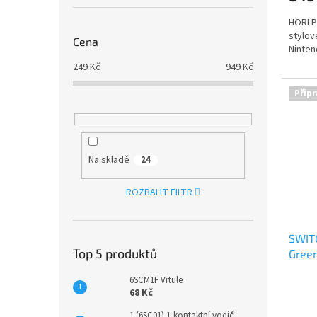
HORI P
stylov
Cena
Ninten
249
Kč
949
Kč
Připr
Na skladě
24
ROZBALIT FILTR
SWITC
Top 5 produktů
Gree
6SCM1F Vrtule
68 Kč
1 (6SC01) 1-kontaktní vodič