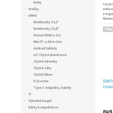
Knihy
Cestov
exkluz
Hračky
a orga
UMAX
Ninten
Notebooky 14,1"
ovlada
Oficiá
Notebooky 15,6"
Připr
a The
Konvertibilní a 2v1
Mini PC a All-in-One
Android tablety
IoT Chytrá domácnost
Chytré náramky
Chytré váhy
Chytré láhve
SWITC
E-Scooter
Umbr
Type-C Adaptéry, kabely
IT
Výhodná koupě
Dárky k objednávce
849