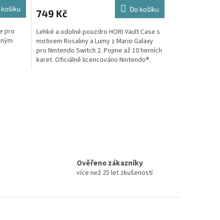
 košíku
Do košíku
749 Kč
e pro
Lehké a odolné pouzdro HORI Vault Case s
ožným
motivem Rosaliny a Lumy z Mario Galaxy
pro Nintendo Switch 2. Pojme až 10 herních
karet. Oficiálně licencováno Nintendo®.
Ověřeno zákazníky
více než 25 let zkušeností