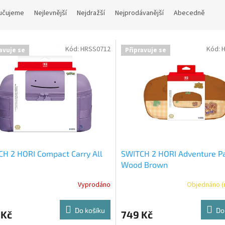
učujeme
Nejlevnější
Nejdražší
Nejprodávanější
Abecedně
Kód:
HRSS0712
Kód:
avuje se
Připravuje se
H 2 HORI Compact Carry All
SWITCH 2 HORI Adventure P
Wood Brown
Vyprodáno
Objednáno (
Do košíku
Do
 Kč
749 Kč