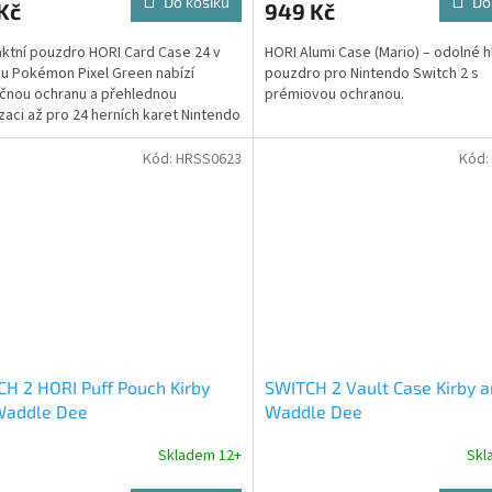
Do košíku
Do
Kč
949 Kč
tní pouzdro HORI Card Case 24 v
HORI Alumi Case (Mario) – odolné h
u Pokémon Pixel Green nabízí
pouzdro pro Nintendo Switch 2 s
čnou ochranu a přehlednou
prémiovou ochranou.
zaci až pro 24 herních karet Nintendo
. Oficiálně licencováno společnostmi
ndo a The Pokémon Company.
Kód:
HRSS0623
Kód:
H 2 HORI Puff Pouch Kirby
SWITCH 2 Vault Case Kirby 
Waddle Dee
Waddle Dee
Skladem 12+
Skl