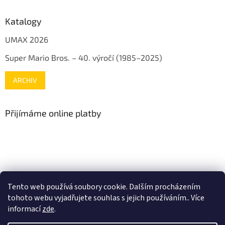
Katalogy
UMAX 2026
Super Mario Bros. – 40. výročí (1985–2025)
ARCHIV
Přijímáme online platby
www.mojenintendo.cz
www.boffin.cz
www.autodrahy.cz
Tento web používá soubory cookie. Dalším procházením
www.fleg.cz
tohoto webu vyjadřujete souhlas s jejich používáním.. Více
informací
zde
.