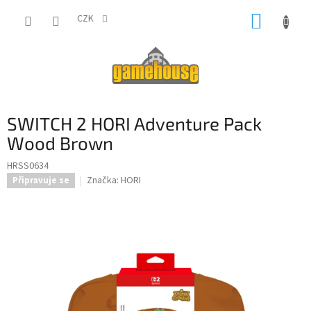
Přejít
NÁKUP
na
CZK
obsah
KOŠÍK
SWITCH 2 HORI Adventure Pack
Wood Brown
HRSS0634
Značka:
HORI
Připravuje se