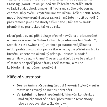
Crossing (Wood Brown) je ideálním řešením pro hráče, kteří
vyžadují styl, pohodlí a maximální ochranu svého vybavení na
cestách. Díky svému chytrému konstrukčnímu řešení nabízí tento
model bezkonkurenční univerzálnost – můžete ji nosit pohodlně
přes rameno jako crossbody tašku nebo ji během okamžiku
přeměnit na praktickou tašku do ruky.
Hlavní polstrovaná přihrádka je přesně navržena pro bezpečné
uložení vaší konzole Nintendo Switch (včetně modelů Switch 2,
Switch OLED a Switch Lite), zatímco prostorná vnější kapsa
nabízí přehledný prostor pro veškeré nezbytné příslušenství, ke
kterému chcete mít okamžitý přístup. Robustní a odolné
materiály v designu Animal Crossing zajišťují, že vaše zařízení
zůstane v bezpečí před nárazy i nečistotami, a to i při
každodenním náročném používání.
Klíčové vlastnosti
Design Animal Crossing (Wood Brown):
Stylový vizuální
motiv inspirovaný oblíbenou herní sérií.
Variabilní možnosti nošení:
Multifunkční konstrukce
umožňující pohodlné nošení přes rameno (crossbody)
nebo za poutko jako tašku do ruky.