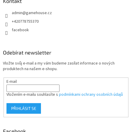
a
Kontakt
t
admin
@
gamehouse.cz
í
+420778755370
facebook
Odebírat newsletter
Vložte svůj e-mail a my vám budeme zasílat informace o nových
produktech na našem e-shopu.
E-mail
Vložením e-mailu souhlasíte s
podmínkami ochrany osobních údajů
PŘIHLÁSIT SE
Facebook