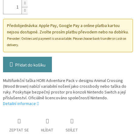
Předobjednávka: Apple Pay, Google Pay a online platba kartou
nejsou dostupné. Zvolte prosím platbu převodem nebo na dobírku.
Pre-order: Online card payment is unavailable. Please choose bank transfer or cash on
delivery.
Přidat do košíku
Multifunkční taška HORI Adventure Pack v designu Animal Crossing
(Wood Brown) nabízí variabilní nošení jako crossbody nebo taška do
ruky. Poskytuje bezpečný prostor pro konzoli Nintendo Switch a její
příslušenství. Oficiálně licencováno společností Nintendo.
Detailní informace
ZEPTAT SE
HLÍDAT
SDÍLET