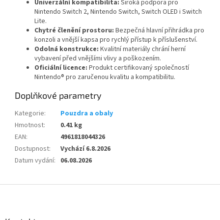
Univerzální kompatibilita:
Široká podpora pro
Nintendo Switch 2, Nintendo Switch, Switch OLED i Switch
Lite.
Chytré členění prostoru:
Bezpečná hlavní přihrádka pro
konzoli a vnější kapsa pro rychlý přístup k příslušenství.
Odolná konstrukce:
Kvalitní materiály chrání herní
vybavení před vnějšími vlivy a poškozením.
Oficiální licence:
Produkt certifikovaný společností
Nintendo® pro zaručenou kvalitu a kompatibilitu.
Doplňkové parametry
Kategorie
:
Pouzdra a obaly
Hmotnost
:
0.41 kg
EAN
:
4961818044326
Dostupnost
:
Vychází 6.8.2026
Datum vydání
:
06.08.2026
Z
á
p