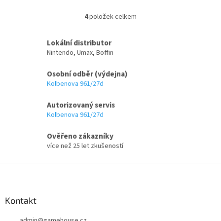
4
položek celkem
O
v
l
Lokální distributor
á
Nintendo, Umax, Boffin
d
a
Osobní odběr (výdejna)
c
Kolbenova 961/27d
í
p
Autorizovaný servis
r
v
Kolbenova 961/27d
k
y
Ověřeno zákazníky
v
více než 25 let zkušeností
ý
p
Z
i
á
s
p
u
a
Kontakt
t
admin
@
gamehouse.cz