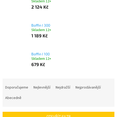
Skladem 12+
2 124 Kč
Boffin I 300
Skladem 12+
1 189 Kč
Boffin I 100
Skladem 12+
679 Kč
Ř
a
Doporučujeme
Nejlevnější
Nejdražší
Nejprodávanější
z
e
Abecedně
n
í
p
OTEVŘÍT FILTR