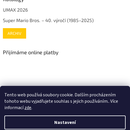
UMAX 2026
Super Mario Bros. – 40. výročí (1985–2025)
ARCHIV
Přijímáme online platby
www.mojenintendo.cz
www.boffin.cz
www.autodrahy.cz
Tento web používá soubory cookie. Dalším procházením
www.fleg.cz
tohoto webu vyjadřujete souhlas s jejich používáním.. Více
informací
zde
.
Nastavení
Vytvořil Shoptet