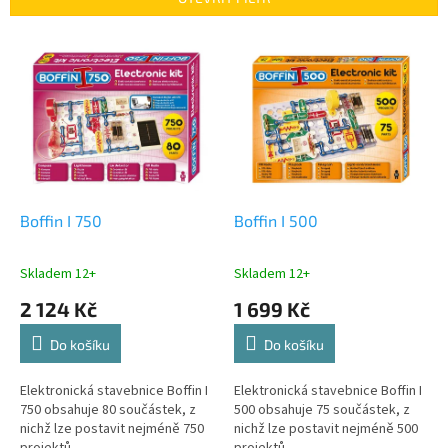
r
o
V
d
ý
u
p
k
i
t
s
ů
p
r
o
d
Boffin I 750
Boffin I 500
u
k
Skladem 12+
Skladem 12+
t
2 124 Kč
1 699 Kč
ů
Do košíku
Do košíku
Elektronická stavebnice Boffin I
Elektronická stavebnice Boffin I
750 obsahuje 80 součástek, z
500 obsahuje 75 součástek, z
nichž lze postavit nejméně 750
nichž lze postavit nejméně 500