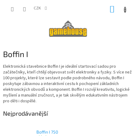
Přejít
NÁKUP
na
CZK
obsah
KOŠÍK
Boffin I
Elektronická stavebnice Boffin I je ideální startovací sadou pro
začátečníky, kteří chtějí objevovat svět elektroniky a fyziky. S více než
100 projekty, které lze sestavit podle podrobného návodu, Boffin I
poskytuje zábavnou a interaktivní cestu k pochopení základních
elektronických obvodů a komponent. Boffin I rozvíjí kreativitu, logické
myšlení a manuální zručnost, a je tak skvělým edukativním nástrojem
pro děti i dospělé.
Nejprodávanější
Boffin I 750