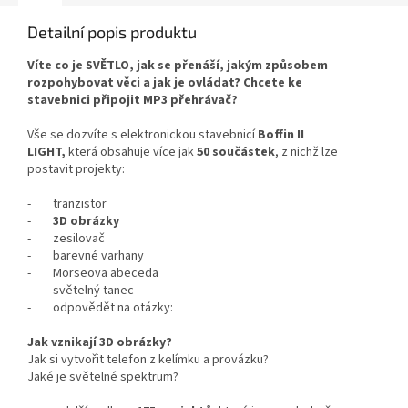
Detailní popis produktu
Víte co je SVĚTLO, jak se přenáší, jakým způsobem
rozpohybovat věci a jak je ovládat? Chcete ke
stavebnici připojit MP3 přehrávač?
Vše se dozvíte s elektronickou stavebnicí
Boffin II
LIGHT,
která obsahuje více jak
50 součástek
, z nichž lze
postavit projekty:
- tranzistor
-
3D obrázky
- zesilovač
- barevné varhany
- Morseova abeceda
- světelný tanec
- odpovědět na otázky:
Jak vznikají 3D obrázky?
Jak si vytvořit telefon z kelímku a provázku?
Jaké je světelné spektrum?