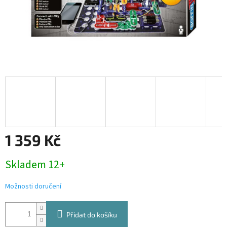
1 359 Kč
Měrná
Skladem 12+
cena:
Možnosti doručení
Přidat do košíku