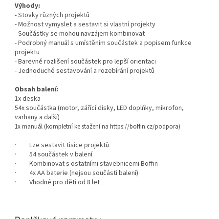
Výhody:
- Stovky různých projektů
- Možnost vymyslet a sestavit si vlastní projekty
- Součástky se mohou navzájem kombinovat
- Podrobný manuál s umístěním součástek a popisem funkce
projektu
- Barevné rozlišení součástek pro lepší orientaci
- Jednoduché sestavování a rozebírání projektů
Obsah balení:
1x deska
54x součástka (motor, zářící disky, LED doplňky, mikrofon,
varhany a další)
1x manuál (kompletní ke stažení na
https://boffin.cz/podpora)
· Lze sestavit tisíce projektů
· 54 součástek v balení
· Kombinovat s ostatními stavebnicemi Boffin
· 4x AA baterie (nejsou součástí balení)
· Vhodné pro děti od 8 let