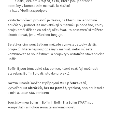
- a další, celkem
175 projektů
, které jsou podrobně
popsány v kompletním manuálu
ke stažení
na
https://boffin.cz/podpora
Základem všech projektů je deska, na kterou se jednotlivé
součástky jednoduše nacvakávají. V manuálu je popsáno, co by
projekt měl dělat a co od něj očekávat. Po sestavení si můžete
zkontrolovat, jestli všechno funguje.
Se stávajícími součástkami můžete vymyslet stovky dalších
projektů, které nejsou popsány v manuálu nebo můžete
kombinovat se součástkami a projekty v ostatních stavebnicích
Boffin.
Boffin II jsou tématické stavebnice, které rozšiřují možnosti
stavebnic Boffin I o další stovky projektů.
Boffin II
nabízí možnost připojení
MP3 přehrávačů
,
vytvoření
3D obrázků, her na paměť
, rychlost, spojení letadla
a mini auta se stavebnicemi
Součástky mezi Boffin I, Boffin II, Boffin III a Boffin START jsou
kompatibilní a mohou se navzájem kombinovat.