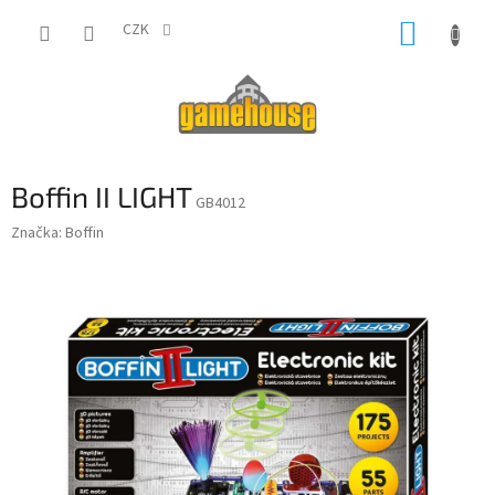
Přejít
NÁKUP
na
CZK
obsah
KOŠÍK
Boffin II LIGHT
GB4012
Značka:
Boffin