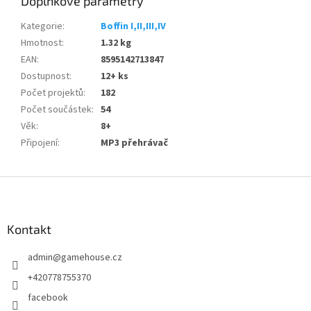
Doplňkové parametry
Kategorie
:
Boffin I,II,III,IV
Hmotnost
:
1.32 kg
EAN
:
8595142713847
Dostupnost
:
12+ ks
Počet projektů
:
182
Počet součástek
:
54
Věk
:
8+
Připojení
:
MP3 přehrávač
Z
á
p
a
Kontakt
t
admin
@
gamehouse.cz
í
+420778755370
facebook