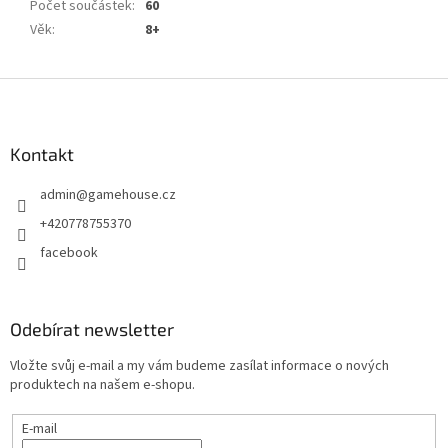
Počet součástek
:
60
Věk
:
8+
Z
á
p
a
Kontakt
t
admin
@
gamehouse.cz
í
+420778755370
facebook
Odebírat newsletter
Vložte svůj e-mail a my vám budeme zasílat informace o nových
produktech na našem e-shopu.
E-mail