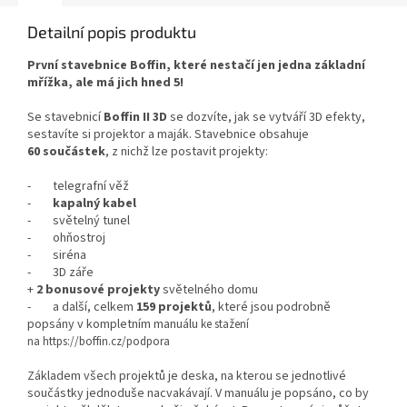
Detailní popis produktu
První stavebnice Boffin, které nestačí jen jedna základní
mřížka, ale má jich hned 5!
Se stavebnicí
Boffin II 3D
se dozvíte, jak se vytváří 3D efekty,
sestavíte si projektor a maják. Stavebnice obsahuje
60 součástek
, z nichž lze postavit projekty:
- telegrafní věž
-
kapalný kabel
- světelný tunel
- ohňostroj
- siréna
- 3D záře
+
2 bonusové projekty
světelného domu
- a další, celkem
159 projektů
, které jsou podrobně
popsány v kompletním manuálu
ke stažení
na
https://boffin.cz/podpora
Základem všech projektů je deska, na kterou se jednotlivé
součástky jednoduše nacvakávají. V manuálu je popsáno, co by