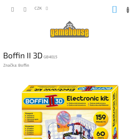
Přejít
NÁKUP
na
CZK
obsah
KOŠÍK
Boffin II 3D
GB4015
Značka:
Boffin