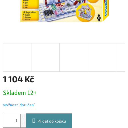
1 104 Kč
Měrná
Skladem 12+
cena:
Možnosti doručení
Přidat do košíku