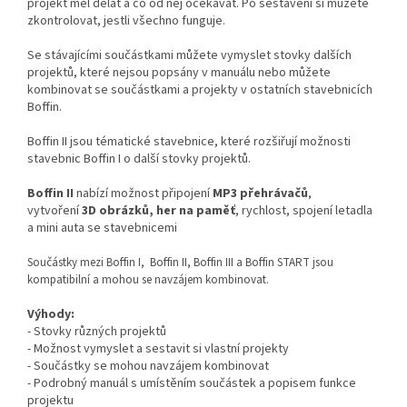
projekt měl dělat a co od něj očekávat. Po sestavení si můžete
zkontrolovat, jestli všechno funguje.
Se stávajícími součástkami můžete vymyslet stovky dalších
projektů, které nejsou popsány v manuálu nebo můžete
kombinovat se součástkami a projekty v ostatních stavebnicích
Boffin.
Boffin II jsou tématické stavebnice, které rozšiřují možnosti
stavebnic Boffin I o další stovky projektů.
Boffin II
nabízí možnost připojení
MP3 přehrávačů
,
vytvoření
3D obrázků, her na paměť
, rychlost, spojení letadla
a mini auta se stavebnicemi
Součástky mezi Boffin I, Boffin II, Boffin III a Boffin START jsou
kompatibilní a mohou se navzájem kombinovat.
Výhody:
- Stovky různých projektů
- Možnost vymyslet a sestavit si vlastní projekty
- Součástky se mohou navzájem kombinovat
- Podrobný manuál s umístěním součástek a popisem funkce
projektu