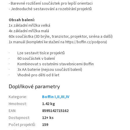
- Barevné rozlišení součástek pro lepší orientaci
- Jednoduché sestavování a rozebírání projektů
Obsah balení:
1x základní mřížka velká
4x základní mřížka malá
60x součástka (3D brýle, tranzistor, projektor, siréna a další)
1x manuál (kompletní ke stažení na
https://boffin.cz/podpora)
· Lze sestavit tisíce projektů
· 60 součástek v balení
· Kombinovat s ostatními stavebnicemi Boffin
· 3x AA baterie (nejsou součástí balení)
· Vhodné pro děti od 8 let
Doplňkové parametry
Kategorie
:
Boffin I,II,III,IV
Hmotnost
:
1.42 kg
EAN
:
8595142715162
Dostupnost
:
12+ ks
Počet projektů
:
159