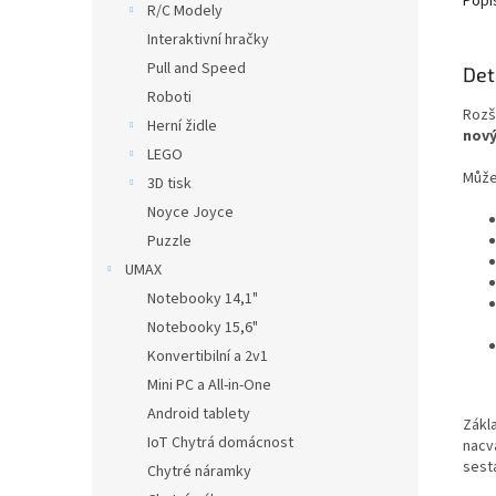
Popi
R/C Modely
Interaktivní hračky
Pull and Speed
Det
Roboti
Rozši
Herní židle
nový
LEGO
Můžet
3D tisk
Noyce Joyce
Puzzle
UMAX
Notebooky 14,1"
Notebooky 15,6"
Konvertibilní a 2v1
Mini PC a All-in-One
Android tablety
Zákl
IoT Chytrá domácnost
nacv
sesta
Chytré náramky