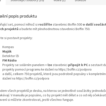
s
Související soubory (10)
Videa (1)
Diskuze
ailní popis produktu
řující set, pomocí něhož si
rozšíříte
stavebnici Boffin 500
o další součás
ch projektů
a budete mít plnohodnotnou stavebnici Boffin 750.
e si postavit projekty:
Kompas
Maják
Detektor lži
FM Rádio
Projekty se solárním panelem +
lze
stavebnici
připojit k PC
a sestavit da
projekty pomocí programu
ke stažení na
https://boffin.cz/podpora
a další, celkem 750 projektů, které jsou podrobně popsány v kompletní
stažení na
https://boffin.cz/podpora
adem všech projektů je deska, na kterou se jednotlivé součástky jednoduš
akávají. V manuálu je popsáno, co by projekt měl dělat a co od něj očekávat
vení si můžete zkontrolovat, jestli všechno funguje.