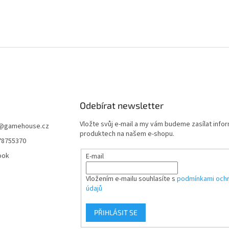
Odebírat newsletter
Vložte svůj e-mail a my vám budeme zasílat info
@
gamehouse.cz
produktech na našem e-shopu.
78755370
ook
E-mail
Vložením e-mailu souhlasíte s
podmínkami ochr
údajů
PŘIHLÁSIT SE