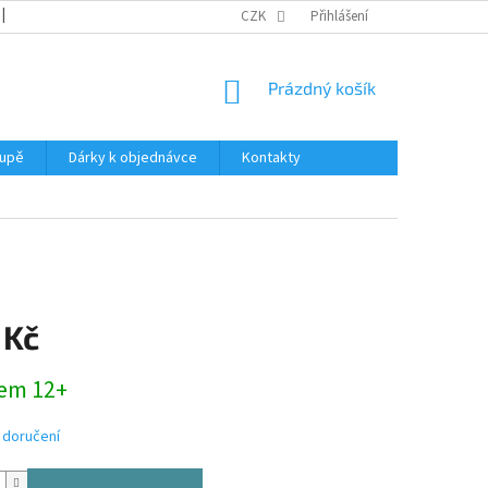
REKLAMACE
KATALOGY
CZK
PODMÍNKY OCHRANY OSOBNÍCH ÚDAJŮ
Přihlášení
NÁKUPNÍ
Prázdný košík
KOŠÍK
oupě
Dárky k objednávce
Kontakty
 Kč
em 12+
 doručení