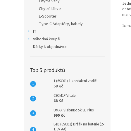
Chytré váhy
Jedn
Chytré láhve
osta
manu
E-Scooter
Type-C Adaptéry, kabely
1x ma
IT
Výhodná koupě
Dárky k objednávce
Top 5 produktů
1 (6SC01) 1-kontaktní vodič
58 Kč
6SCM1F Vrtule
68 Kč
UMAX VisionBook 8L Plus
990 Kč
B1B (6SCB1) Držák na baterie (2x
1,5V AA)