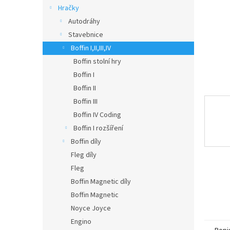
n
Hračky
e
Autodráhy
l
Stavebnice
Boffin I,II,III,IV
Boffin stolní hry
Boffin I
Boffin II
Boffin III
Boffin IV Coding
Boffin I rozšíření
Boffin díly
Fleg díly
Fleg
Boffin Magnetic díly
Boffin Magnetic
Noyce Joyce
Engino