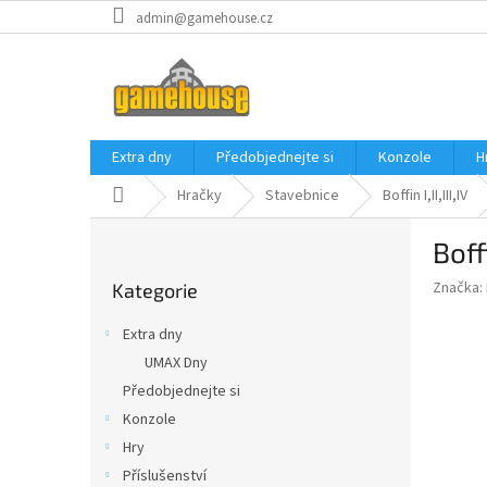
Přejít
admin@gamehouse.cz
na
obsah
Extra dny
Předobjednejte si
Konzole
H
Domů
Hračky
Stavebnice
Boffin I,II,III,IV
P
Boff
o
Přeskočit
s
Značka:
Kategorie
kategorie
t
r
Extra dny
a
UMAX Dny
n
Předobjednejte si
n
í
Konzole
p
Hry
a
Příslušenství