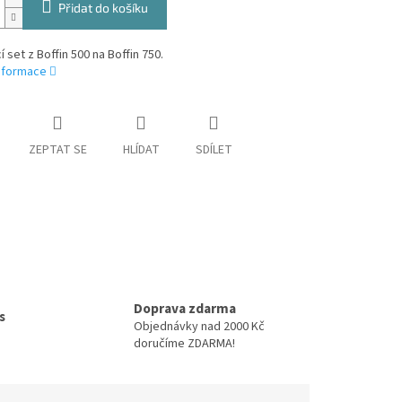
Přidat do košíku
í set z Boffin 500 na Boffin 750.
informace
ZEPTAT SE
HLÍDAT
SDÍLET
Doprava zdarma
s
Objednávky nad 2000 Kč
doručíme ZDARMA!