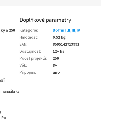
Doplňkové parametry
tky
a
250
Kategorie
:
Boffin I,II,III,IV
Hmotnost
:
0.52 kg
EAN
:
8595142713991
Dostupnost
:
12+ ks
Počet projektů
:
250
Věk
:
8+
Připojení
:
ano
lší
m manuálu
ke
e
. Po