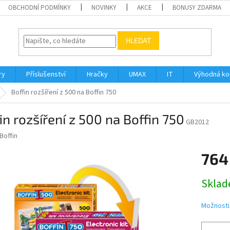
OBCHODNÍ PODMÍNKY
NOVINKY
AKCE
BONUSY ZDARMA
HLEDAT
ry
Příslušenství
Hračky
UMAX
IT
Výhodná k
Boffin rozšíření z 500 na Boffin 750
in rozšíření z 500 na Boffin 750
GB2012
Boffin
764
Měrná
Sklad
cena:
Možnosti