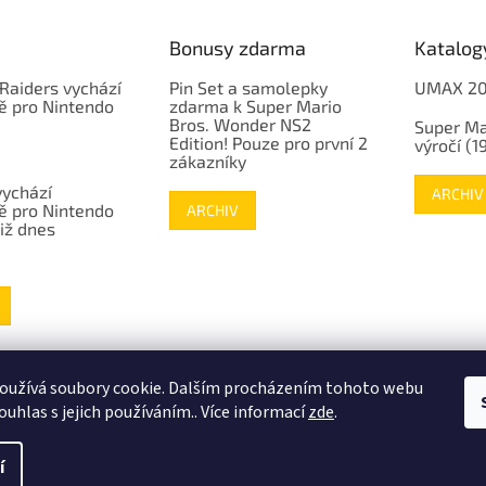
Bonusy zdarma
Katalog
Raiders vychází
Pin Set a samolepky
UMAX 2
ě pro Nintendo
zdarma k Super Mario
Bros. Wonder NS2
Super Ma
Edition! Pouze pro první 2
výročí (
zákazníky
vychází
ARCHIV
ě pro Nintendo
ARCHIV
již dnes
www.mojenintendo.cz
www.boffin.cz
www.autodrahy.cz
www.fleg.cz
oužívá soubory cookie. Dalším procházením tohoto webu
ouhlas s jejich používáním.. Více informací
zde
.
í
.