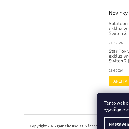
Novinky
Splatoon 
exkluzivn
Switch 2
23.7.2026
Star Fox 
exkluzivn
Switch 2 
25.6.2026
ARCHIV
Tento web p
vyjadřujete s
Nastaven
Copyright 2026
gamehouse.cz
. Všechna práva vyhrazena