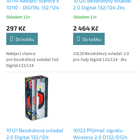
d
10114 Nabíjecí stanice k
10120 Bezdrátový ovladač
u
10110 - DIGITAL 132/124
2.0 Digital 132/124 2ks
k
Skladem 12+
Skladem 12+
t
297 Kč
2 464 Kč
ů
Do košíku
Do košíku
Nabíjecí stanice
10120 Bezdrátový ovladač 2.0
pro bezdrátový ovladač řad
pro řady Digital 132/124 - 2ks
Digital 132/124
10121 Bezdrátový ovladač
10122 Přijímač signálu
2.0 Digital 132/124
Wireless 2.0 D132/D124