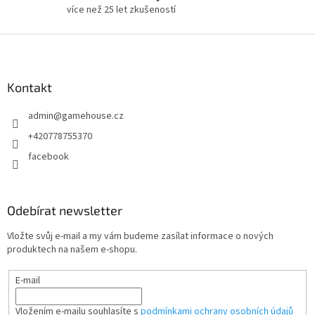
i
více než 25 let zkušeností
s
u
Z
á
p
a
Kontakt
t
admin
@
gamehouse.cz
í
+420778755370
facebook
Odebírat newsletter
Vložte svůj e-mail a my vám budeme zasílat informace o nových
produktech na našem e-shopu.
E-mail
Vložením e-mailu souhlasíte s
podmínkami ochrany osobních údajů