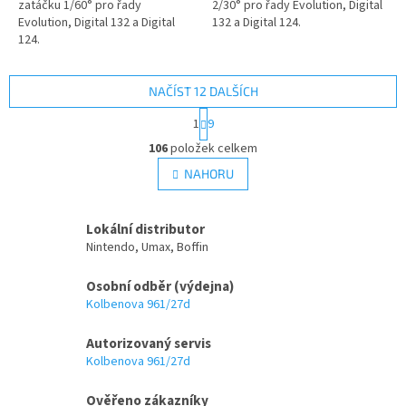
zatáčku 1/60° pro řady
2/30° pro řady Evolution, Digital
Evolution, Digital 132 a Digital
132 a Digital 124.
124.
NAČÍST 12 DALŠÍCH
S
1
9
t
O
r
106
položek celkem
v
á
l
NAHORU
n
á
k
d
o
v
a
Lokální distributor
á
c
Nintendo, Umax, Boffin
n
í
í
p
Osobní odběr (výdejna)
r
Kolbenova 961/27d
v
k
Autorizovaný servis
y
Kolbenova 961/27d
v
ý
p
Ověřeno zákazníky