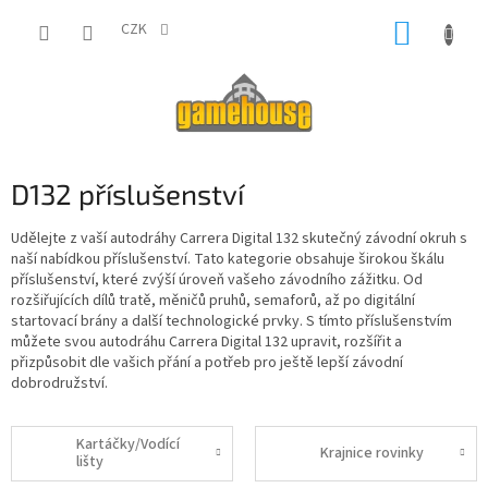
Přejít
NÁKUP
na
CZK
obsah
KOŠÍK
D132 příslušenství
Udělejte z vaší autodráhy Carrera Digital 132 skutečný závodní okruh s
naší nabídkou příslušenství. Tato kategorie obsahuje širokou škálu
příslušenství, které zvýší úroveň vašeho závodního zážitku. Od
rozšiřujících dílů tratě, měničů pruhů, semaforů, až po digitální
startovací brány a další technologické prvky. S tímto příslušenstvím
můžete svou autodráhu Carrera Digital 132 upravit, rozšířit a
přizpůsobit dle vašich přání a potřeb pro ještě lepší závodní
dobrodružství.
Kartáčky/Vodící
Krajnice rovinky
lišty