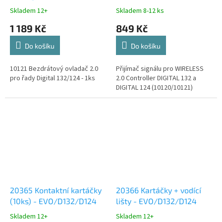
Skladem 12+
Skladem 8-12 ks
1 189 Kč
849 Kč
Do košíku
Do košíku
10121 Bezdrátový ovladač 2.0
Přijímač signálu pro WIRELESS
pro řady Digital 132/124 - 1ks
2.0 Controller DIGITAL 132 a
DIGITAL 124 (10120/10121)
20365 Kontaktní kartáčky
20366 Kartáčky + vodící
(10ks) - EVO/D132/D124
lišty - EVO/D132/D124
Skladem 12+
Skladem 12+