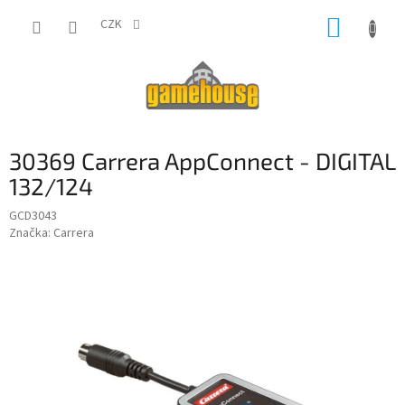
Přejít
NÁKUP
na
CZK
obsah
KOŠÍK
30369 Carrera AppConnect - DIGITAL
132/124
GCD3043
Značka:
Carrera