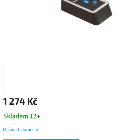
1 274 Kč
Měrná
Skladem 12+
cena:
Možnosti doručení