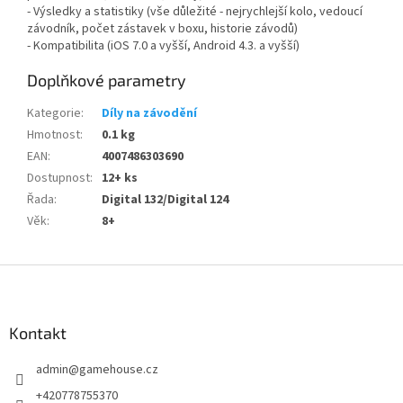
- Výsledky a statistiky (vše důležité - nejrychlejší kolo, vedoucí
závodník, počet zástavek v boxu, historie závodů)
- Kompatibilita (iOS 7.0 a vyšší, Android 4.3. a vyšší)
Doplňkové parametry
Kategorie
:
Díly na závodění
Hmotnost
:
0.1 kg
EAN
:
4007486303690
Dostupnost
:
12+ ks
Řada
:
Digital 132/Digital 124
Věk
:
8+
Z
á
p
a
Kontakt
t
admin
@
gamehouse.cz
í
+420778755370