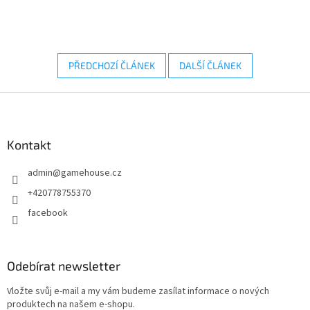
PŘEDCHOZÍ ČLÁNEK
DALŠÍ ČLÁNEK
Z
á
p
a
Kontakt
t
admin
@
gamehouse.cz
í
+420778755370
facebook
Odebírat newsletter
Vložte svůj e-mail a my vám budeme zasílat informace o nových
produktech na našem e-shopu.