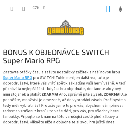
Přejít
NÁKUP
na
CZK
obsah
KOŠÍK
BONUS K OBJEDNÁVCE SWITCH
Super Mario RPG
Zastavte otáčky času a zažijte nostalický zážitek s naší novou hrou
Super Mario RPG
pro SWITCH! Tohle není jen další hra, toto je
dobrodružství, které vás vrátí zpět k základům vaší herní vášně. A teď
přichází ta nejlepší část - když si hru objednáte, dostanete akrylový
mini stojánek a plakát
ZDARMA!
Ano, správně jste slyšeli,
ZDARMA!
Ale
pospěšte, množství je omezené, až do vyprodání zásob. Proč byste si
tedy měli vybrat nás? Protože jsme tu pro vás, abychom vám přinesli
radost a vzrušení z hraní. Pro vaše děti, pro vás, pro všechny herní
fanoušky. Připojte se k nám na této vzrušující cestě plné zábavy a
dobrodružství. Klikněte níže a objednejte si svou hru ještě dnes!