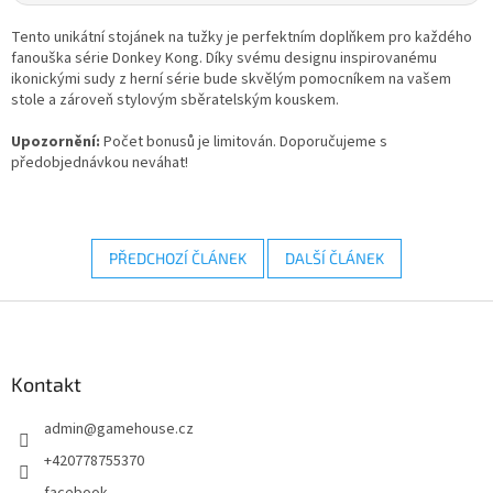
Tento unikátní stojánek na tužky je perfektním doplňkem pro každého
fanouška série Donkey Kong. Díky svému designu inspirovanému
ikonickými sudy z herní série bude skvělým pomocníkem na vašem
stole a zároveň stylovým sběratelským kouskem.
Upozornění:
Počet bonusů je limitován. Doporučujeme s
předobjednávkou neváhat!
PŘEDCHOZÍ ČLÁNEK
DALŠÍ ČLÁNEK
Z
á
p
a
Kontakt
t
admin
@
gamehouse.cz
í
+420778755370
facebook