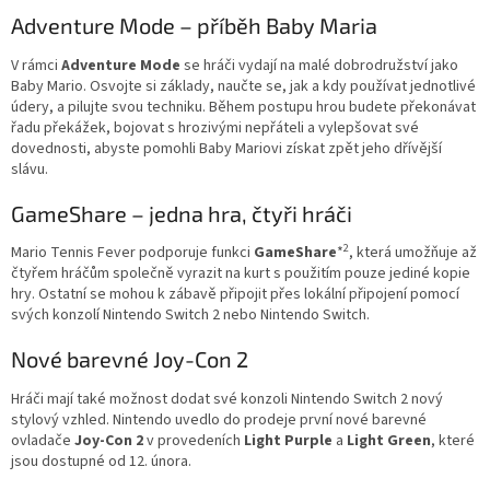
Adventure Mode – příběh Baby Maria
V rámci
Adventure Mode
se hráči vydají na malé dobrodružství jako
Baby Mario. Osvojte si základy, naučte se, jak a kdy používat jednotlivé
údery, a pilujte svou techniku. Během postupu hrou budete překonávat
řadu překážek, bojovat s hrozivými nepřáteli a vylepšovat své
dovednosti, abyste pomohli Baby Mariovi získat zpět jeho dřívější
slávu.
GameShare – jedna hra, čtyři hráči
2
Mario Tennis Fever podporuje funkci
GameShare
*
, která umožňuje až
čtyřem hráčům společně vyrazit na kurt s použitím pouze jediné kopie
hry. Ostatní se mohou k zábavě připojit přes lokální připojení pomocí
svých konzolí Nintendo Switch 2 nebo Nintendo Switch.
Nové barevné Joy-Con 2
Hráči mají také možnost dodat své konzoli Nintendo Switch 2 nový
stylový vzhled. Nintendo uvedlo do prodeje první nové barevné
ovladače
Joy-Con 2
v provedeních
Light Purple
a
Light Green
, které
jsou dostupné od 12. února.