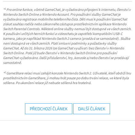
1
*
Pro online funkce, včetně GameChat, je vyžadováno připojení k internetu, členství v
Nintendo Switch Online a Nintendo Account. Pro používání služby GameChat je
vyžadována registrace mobilního telefonního čísla. Děti musí k používání GameChat
získat souhlas rodiče nebo zákonného zástupce prostřednictvím aplikace Nintendo
Switch Parental Controls. Některé online služby nemusí být dostupné ve všech zemích.
K používání určitých herních funkcí a videochatu je zapotřebí kompatibilní USB-C
kamera, jako je například Nintendo Switch 2 camera (prodává se samostatně). Služba
není dostupná ve všech zemích. Platí smluvní podmínky a požadavky služby
GameChat. Až do 31. března 2026 lze GameChat využívat i bez členství v Nintendo
Switch Online. Poté již bude členství v Nintendo Switch Online pro používání
GameChat vyžadováno. Další příslušenství, hry, konzole a/nebo členství se prodávají
samostatně.
2
*
GameShare relaci musí zahájit konzole Nintendo Switch 2. Uživatelé, kteří obdrží hru
prostřednictvím GameShare, ji mohou hrát pouze po dobu trvání relace, ve které byla
sdílena. Po ukončení relace již nebude sdílená hra hratelná.
PŘEDCHOZÍ ČLÁNEK
DALŠÍ ČLÁNEK
Z
á