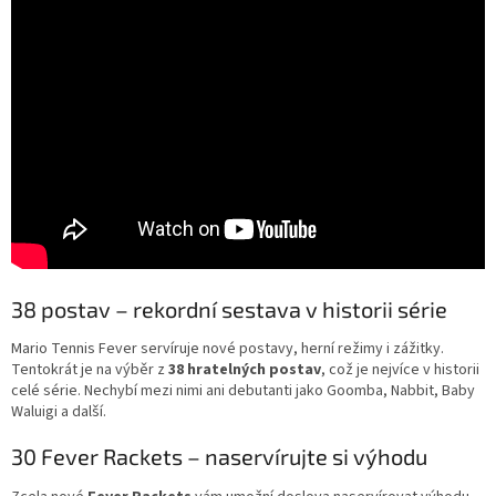
38 postav – rekordní sestava v historii série
Mario Tennis Fever servíruje nové postavy, herní režimy i zážitky.
Tentokrát je na výběr z
38 hratelných postav
, což je nejvíce v historii
celé série. Nechybí mezi nimi ani debutanti jako Goomba, Nabbit, Baby
Waluigi a další.
30 Fever Rackets – naservírujte si výhodu