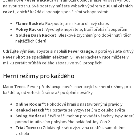
Zcela nové
Fever Rackets
vám umožní doslova naservírovat výhodu
na svou stranu. Své postavy můžete vybavit výběrem z
30 unikátních
raket
, z nichž každá disponuje speciálními schopnostmi:
Flame Racket:
Rozpoutejte na kurtu ohnivý chaos
Pokey Racket:
Vyvolejte nepřátele, kteří překáží soupeřům
Golden Dash Racket:
Bleskové zrychlení pro doběhnutí i těch
nejtěžších úderů
Udržujte výměnu, abyste si naplnili
Fever Gauge
, a poté vyšlete drtivý
Fever Shot
se speciálním efektem. S Fever Racket v ruce můžete v
mžiku zvrátit průběh celého zápasu ve svůj prospěch!
Herní režimy pro každého
Mario Tennis Fever představuje nové i navracející se herní režimy pro
každého, od veteránů série až po úplné nováčky:
1
Online Room*
:
Pohodové hraní s nastavitelnými pravidly
1
Ranked Match*
:
Postavte se vyzyvatelům z celého světa
Swing Mode:
Až čtyři hráči mohou provádět všechny typy úderů
pomocí intuitivního pohybového ovládání Joy-Con 2
Trial Towers:
Zdolávejte sérii výzev na cestě k samotnému
vrcholu