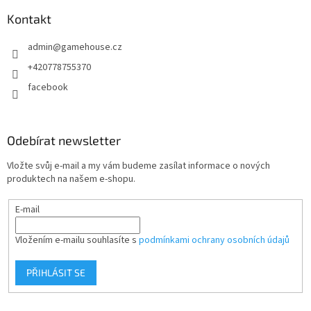
p
a
Kontakt
t
admin
@
gamehouse.cz
í
+420778755370
facebook
Odebírat newsletter
Vložte svůj e-mail a my vám budeme zasílat informace o nových
produktech na našem e-shopu.
E-mail
Vložením e-mailu souhlasíte s
podmínkami ochrany osobních údajů
PŘIHLÁSIT SE