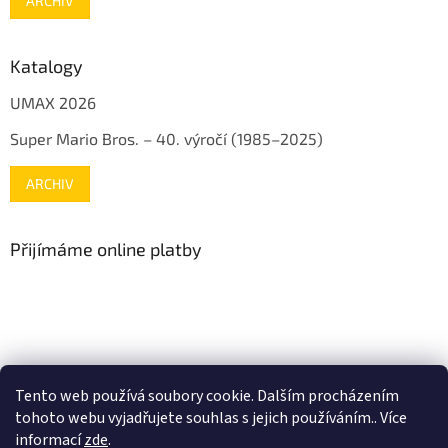
ARCHIV
Katalogy
UMAX 2026
Super Mario Bros. – 40. výročí (1985–2025)
ARCHIV
Přijímáme online platby
www.mojenintendo.cz
www.boffin.cz
www.autodrahy.cz
Tento web používá soubory cookie. Dalším procházením
www.fleg.cz
tohoto webu vyjadřujete souhlas s jejich používáním.. Více
informací
zde
.