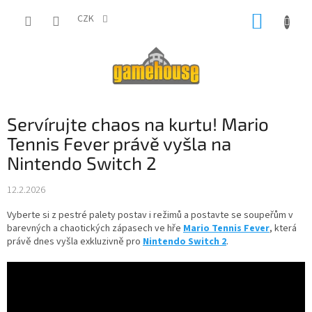
Přejít
NÁKUP
na
CZK
obsah
KOŠÍK
Servírujte chaos na kurtu! Mario
Tennis Fever právě vyšla na
Nintendo Switch 2
12.2.2026
Vyberte si z pestré palety postav i režimů a postavte se soupeřům v
barevných a chaotických zápasech ve hře
Mario Tennis Fever
, která
právě dnes vyšla exkluzivně pro
Nintendo Switch 2
.