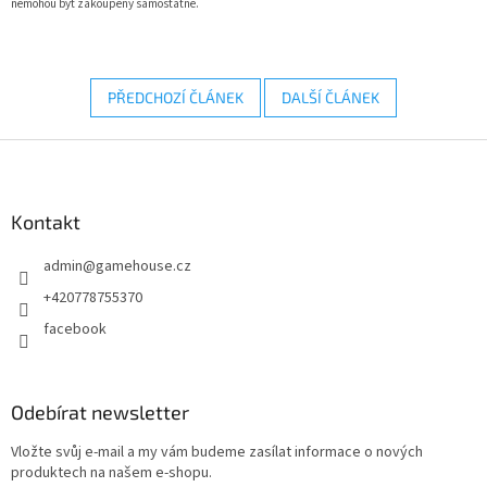
nemohou být zakoupeny samostatně.
PŘEDCHOZÍ ČLÁNEK
DALŠÍ ČLÁNEK
Z
á
p
a
Kontakt
t
admin
@
gamehouse.cz
í
+420778755370
facebook
Odebírat newsletter
Vložte svůj e-mail a my vám budeme zasílat informace o nových
produktech na našem e-shopu.