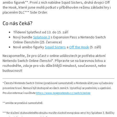
amiibo figurek**. První z nich nabídne Squid Sisters, druhá dvojici Off
the Hook, které jsme mohli potkat v příběhovém režimu základní hry i
placeném DLC*** Side Order.
Co nás čeká?
Třídenní Splatfest od 13. do 15. září
Nový bundle
Splatoon 3
s Expansion Pass a Nintendo Switch
Online členstvím (25. července)
Nové amiibo figurky
Squid Sisters
a
Off the Hook
(5. září)
Nezapomeňte, že pro účast v online událostech je potřeba aktivní
Nintendo Switch Online členství*. Připravte se na barevnou bitvu a
rozhodněte, zda je pro vás důležitější minulost, současnost, nebo
budoucnost!
*Členství Nintendo Switch Online (prodávané samostatně) a Nintendo účet jsou vyžadovány
pro online hraní. Nemusí být dostupné ve všech zemích. Uplatňují se podmínky a ujednání.
Pro více informací navštivte
https://www.mojenintendo.cz/switch/online
**amiibo se prodává samostatně.
***Ke stažení stahovatelného obsahu musíte vlastnit evropskou verzi hry Splatoon 3. Balíčky