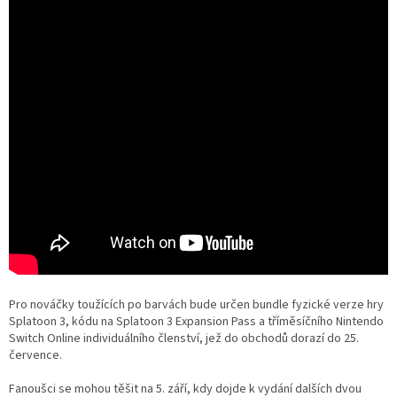
Pro nováčky toužících po barvách bude určen bundle fyzické verze hry
Splatoon 3, kódu na Splatoon 3 Expansion Pass a tříměsíčního Nintendo
Switch Online individuálního členství, jež do obchodů dorazí do 25.
července.
Fanoušci se mohou těšit na 5. září, kdy dojde k vydání dalších dvou