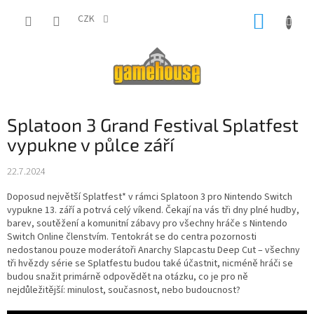
Přejít
NÁKUP
na
CZK
obsah
KOŠÍK
Splatoon 3 Grand Festival Splatfest
vypukne v půlce září
22.7.2024
Doposud největší Splatfest* v rámci Splatoon 3 pro Nintendo Switch
vypukne 13. září a potrvá celý víkend. Čekají na vás tři dny plné hudby,
barev, soutěžení a komunitní zábavy pro všechny hráče s Nintendo
Switch Online členstvím. Tentokrát se do centra pozornosti
nedostanou pouze moderátoři Anarchy Slapcastu Deep Cut – všechny
tři hvězdy série se Splatfestu budou také účastnit, nicméně hráči se
budou snažit primárně odpovědět na otázku, co je pro ně
nejdůležitější: minulost, současnost, nebo budoucnost?