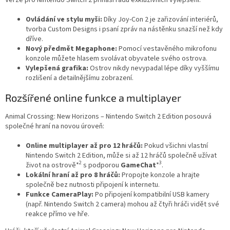
Verze pro Nintendo Switch 2 přináší řadu exkluzivních vylepšení:
Ovládání ve stylu myši:
Díky Joy-Con 2 je zařizování interiérů,
tvorba Custom Designs i psaní zpráv na nástěnku snazší než kdy
dříve.
Nový předmět Megaphone:
Pomocí vestavěného mikrofonu
konzole můžete hlasem svolávat obyvatele svého ostrova.
Vylepšená grafika:
Ostrov nikdy nevypadal lépe díky vyššímu
rozlišení a detailnějšímu zobrazení.
Rozšířené online funkce a multiplayer
Animal Crossing: New Horizons – Nintendo Switch 2 Edition posouvá
společné hraní na novou úroveň:
Online multiplayer až pro 12 hráčů:
Pokud všichni vlastní
Nintendo Switch 2 Edition, může si až 12 hráčů společně užívat
2
3
život na ostrově*
s podporou
GameChat
*
.
Lokální hraní až pro 8 hráčů:
Propojte konzole a hrajte
společně bez nutnosti připojení k internetu.
Funkce CameraPlay:
Po připojení kompatibilní USB kamery
(např. Nintendo Switch 2 camera) mohou až čtyři hráči vidět své
reakce přímo ve hře.