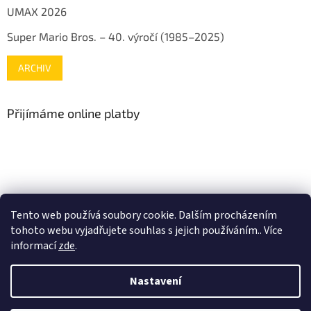
UMAX 2026
Super Mario Bros. – 40. výročí (1985–2025)
ARCHIV
Přijímáme online platby
www.mojenintendo.cz
www.boffin.cz
www.autodrahy.cz
Tento web používá soubory cookie. Dalším procházením
www.fleg.cz
tohoto webu vyjadřujete souhlas s jejich používáním.. Více
informací
zde
.
Nastavení
Vytvořil Shoptet