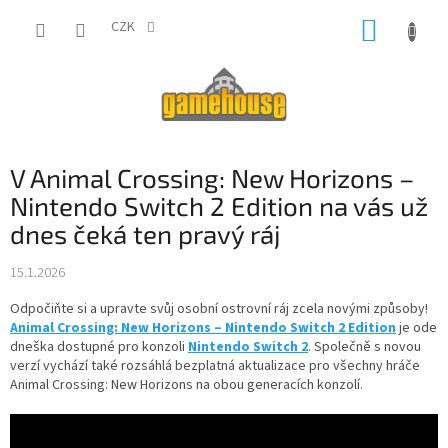
Přejít
NÁKUP
na
CZK
obsah
KOŠÍK
V Animal Crossing: New Horizons –
Nintendo Switch 2 Edition na vás už
dnes čeká ten pravý ráj
15.1.2026
Odpočiňte si a upravte svůj osobní ostrovní ráj zcela novými způsoby!
Animal Crossing: New Horizons – Nintendo Switch 2 Edition
je ode
dneška dostupné pro konzoli
Nintendo Switch 2
. Společně s novou
verzí vychází také rozsáhlá bezplatná aktualizace pro všechny hráče
Animal Crossing: New Horizons na obou generacích konzolí.