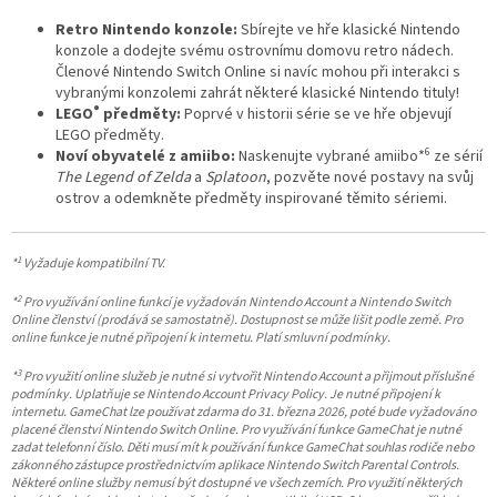
Retro Nintendo konzole:
Sbírejte ve hře klasické Nintendo
konzole a dodejte svému ostrovnímu domovu retro nádech.
Členové Nintendo Switch Online si navíc mohou při interakci s
vybranými konzolemi zahrát některé klasické Nintendo tituly!
®
LEGO
předměty:
Poprvé v historii série se ve hře objevují
LEGO předměty.
6
Noví obyvatelé z amiibo:
Naskenujte vybrané amiibo*
ze sérií
The Legend of Zelda
a
Splatoon
, pozvěte nové postavy na svůj
ostrov a odemkněte předměty inspirované těmito sériemi.
1
*
Vyžaduje kompatibilní TV.
2
*
Pro využívání online funkcí je vyžadován Nintendo Account a Nintendo Switch
Online členství (prodává se samostatně). Dostupnost se může lišit podle země. Pro
online funkce je nutné připojení k internetu. Platí smluvní podmínky.
3
*
Pro využití online služeb je nutné si vytvořit Nintendo Account a přijmout příslušné
podmínky. Uplatňuje se Nintendo Account Privacy Policy. Je nutné připojení k
internetu. GameChat lze používat zdarma do 31. března 2026, poté bude vyžadováno
placené členství Nintendo Switch Online. Pro využívání funkce GameChat je nutné
zadat telefonní číslo. Děti musí mít k používání funkce GameChat souhlas rodiče nebo
zákonného zástupce prostřednictvím aplikace Nintendo Switch Parental Controls.
Některé online služby nemusí být dostupné ve všech zemích. Pro využití některých