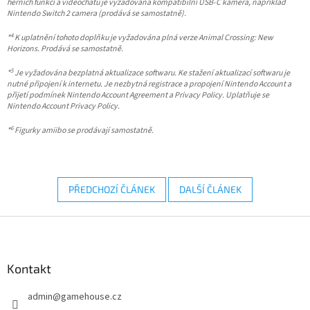
herních funkcí a videochatu je vyžadována kompatibilní USB-C kamera, například
Nintendo Switch 2 camera (prodává se samostatně).
4
*
K uplatnění tohoto doplňku je vyžadována plná verze Animal Crossing: New
Horizons. Prodává se samostatně.
5
*
Je vyžadována bezplatná aktualizace softwaru. Ke stažení aktualizací softwaru je
nutné připojení k internetu. Je nezbytná registrace a propojení Nintendo Account a
přijetí podmínek Nintendo Account Agreement a Privacy Policy. Uplatňuje se
Nintendo Account Privacy Policy.
6
*
Figurky amiibo se prodávají samostatně.
PŘEDCHOZÍ ČLÁNEK
DALŠÍ ČLÁNEK
Z
á
p
a
Kontakt
t
admin
@
gamehouse.cz
í