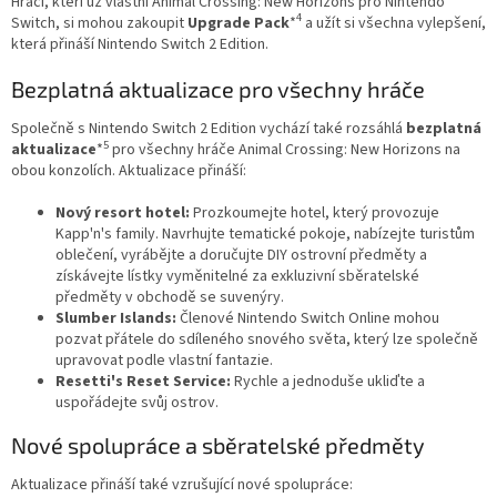
Hráči, kteří už vlastní Animal Crossing: New Horizons pro Nintendo
4
Switch, si mohou zakoupit
Upgrade Pack
*
a užít si všechna vylepšení,
která přináší Nintendo Switch 2 Edition.
Bezplatná aktualizace pro všechny hráče
Společně s Nintendo Switch 2 Edition vychází také rozsáhlá
bezplatná
5
aktualizace
*
pro všechny hráče Animal Crossing: New Horizons na
obou konzolích. Aktualizace přináší:
Nový resort hotel:
Prozkoumejte hotel, který provozuje
Kapp'n's family. Navrhujte tematické pokoje, nabízejte turistům
oblečení, vyrábějte a doručujte DIY ostrovní předměty a
získávejte lístky vyměnitelné za exkluzivní sběratelské
předměty v obchodě se suvenýry.
Slumber Islands:
Členové Nintendo Switch Online mohou
pozvat přátele do sdíleného snového světa, který lze společně
upravovat podle vlastní fantazie.
Resetti's Reset Service:
Rychle a jednoduše ukliďte a
uspořádejte svůj ostrov.
Nové spolupráce a sběratelské předměty
Aktualizace přináší také vzrušující nové spolupráce: