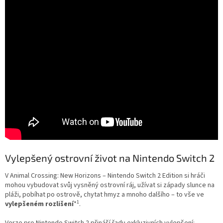
Vylepšený ostrovní život na Nintendo Switch 2
V Animal Crossing: New Horizons – Nintendo Switch 2 Edition si hráči
mohou vybudovat svůj vysněný ostrovní ráj, užívat si západy slunce na
pláži, pobíhat po ostrově, chytat hmyz a mnoho dalšího – to vše ve
1
vylepšeném rozlišení
*
.