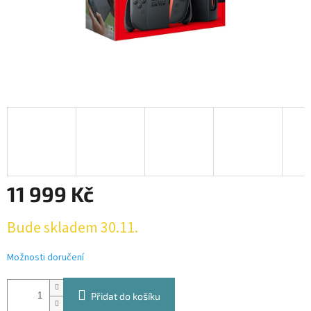
11 999 Kč
Měrná
Bude skladem 30.11.
cena:
Možnosti doručení
Přidat do košíku