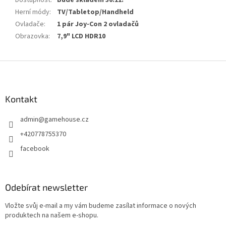
Herní módy
:
TV/Tabletop/Handheld
Ovladače
:
1 pár Joy-Con 2 ovladačů
Obrazovka
:
7,9" LCD HDR10
Z
á
p
a
Kontakt
t
admin
@
gamehouse.cz
í
+420778755370
facebook
Odebírat newsletter
Vložte svůj e-mail a my vám budeme zasílat informace o nových
produktech na našem e-shopu.