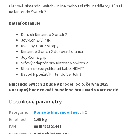
Členové Nintendo Switch Online mohou službu nadále využívat i
na Nintendo Switch 2.
Balení obsahuje:
Konzoli Nintendo Switch 2
Joy-Con 2 (L) / (R)
Dva Joy-Con 2 strapy
Nintendo Switch 2 dokovací stanici
Joy-Con 2 grip
Síťový adaptér pro Nintendo Switch 2
Ultra vysokorychlostní kabel HDMI™
Návod k použití Nintendo Switch 2
Nintendo Switch 2 bude v prodeji od 5. června 2025.
Dostupný bude rovněž bundle se hrou Mario Kart World.
Doplňkové parametry
Kategorie
:
Konzole Nintendo Switch 2
Hmotnost
:
1.65 kg
EAN
:
0045496321444
Dostupnost
:
Bude skladem 30.11.