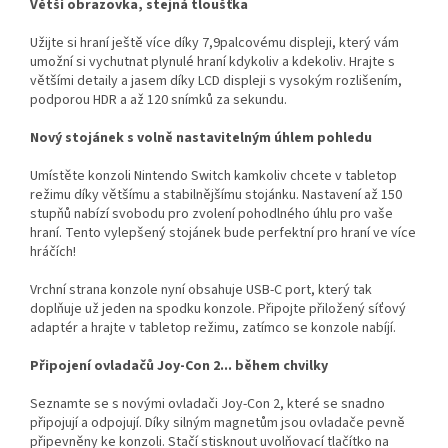
Větší obrazovka, stejná tloušťka
Užijte si hraní ještě více díky 7,9palcovému displeji, který vám
umožní si vychutnat plynulé hraní kdykoliv a kdekoliv. Hrajte s
většími detaily a jasem díky LCD displeji s vysokým rozlišením,
podporou HDR a až 120 snímků za sekundu.
Nový stojánek s volně nastavitelným úhlem pohledu
Umístěte konzoli Nintendo Switch kamkoliv chcete v tabletop
režimu díky většímu a stabilnějšímu stojánku. Nastavení až 150
stupňů nabízí svobodu pro zvolení pohodlného úhlu pro vaše
hraní. Tento vylepšený stojánek bude perfektní pro hraní ve více
hráčích!
Vrchní strana konzole nyní obsahuje USB-C port, který tak
doplňuje už jeden na spodku konzole. Připojte přiložený síťový
adaptér a hrajte v tabletop režimu, zatímco se konzole nabíjí.
Připojení ovladačů Joy-Con 2... během chvilky
Seznamte se s novými ovladači Joy-Con 2, které se snadno
připojují a odpojují. Díky silným magnetům jsou ovladače pevně
připevněny ke konzoli. Stačí stisknout uvolňovací tlačítko na