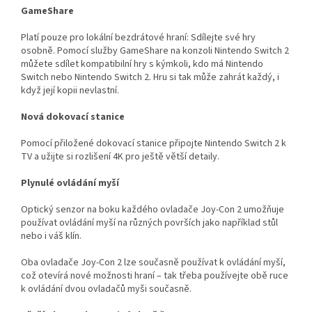
GameShare
Platí pouze pro lokální bezdrátové hraní: Sdílejte své hry
osobně. Pomocí služby GameShare na konzoli Nintendo Switch 2
můžete sdílet kompatibilní hry s kýmkoli, kdo má Nintendo
Switch nebo Nintendo Switch 2. Hru si tak může zahrát každý, i
když její kopii nevlastní.
Nová dokovací stanice
Pomocí přiložené dokovací stanice připojte Nintendo Switch 2 k
TV a užijte si rozlišení 4K pro ještě větší detaily.
Plynulé ovládání myší
Optický senzor na boku každého ovladače Joy-Con 2 umožňuje
používat ovládání myší na různých površích jako například stůl
nebo i váš klín.
Oba ovladače Joy-Con 2 lze současně používat k ovládání myší,
což otevírá nové možnosti hraní – tak třeba používejte obě ruce
k ovládání dvou ovladačů myši současně.