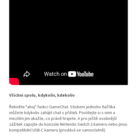
Všichni spolu, kdykoliv, kdekoliv
Řekněte "ahoj" funkci GameChat. Stiskem jednoho tlačítka
můžete kdykoliv zahájit chat s přáteli. Povídejte si s nimi a
mezitím jim ukažte, co právě hrajete. A pro ještě osobnější
zážitek zapojte do konzole Nintendo Switch 2 kameru nebo jinou
kompatibilní USB-C kameru (prodává se samostatně).