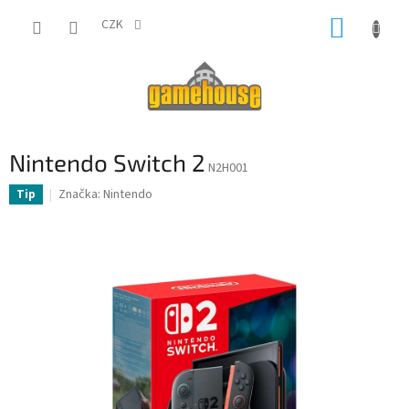
Přejít
NÁKUP
na
CZK
obsah
KOŠÍK
Nintendo Switch 2
N2H001
Značka:
Nintendo
Tip