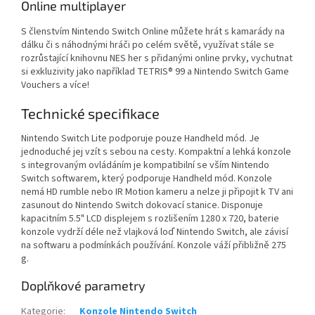
Online multiplayer
S členstvím Nintendo Switch Online můžete hrát s kamarády na
dálku či s náhodnými hráči po celém světě, využívat stále se
rozrůstající knihovnu NES her s přidanými online prvky, vychutnat
si exkluzivity jako například TETRIS® 99 a Nintendo Switch Game
Vouchers a více!
Technické specifikace
Nintendo Switch Lite podporuje pouze Handheld mód. Je
jednoduché jej vzít s sebou na cesty. Kompaktní a lehká konzole
s integrovaným ovládáním je kompatibilní se vším Nintendo
Switch softwarem, který podporuje Handheld mód. Konzole
nemá HD rumble nebo IR Motion kameru a nelze ji připojit k TV ani
zasunout do Nintendo Switch dokovací stanice. Disponuje
kapacitním 5.5" LCD displejem s rozlišením 1280 x 720, baterie
konzole vydrží déle než vlajková loď Nintendo Switch, ale závisí
na softwaru a podmínkách používání. Konzole váží přibližně 275
g.
Doplňkové parametry
Kategorie
:
Konzole Nintendo Switch