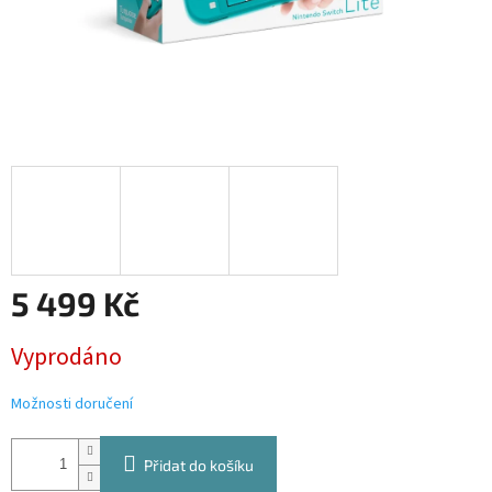
5 499 Kč
Měrná
Vyprodáno
cena:
Možnosti doručení
Přidat do košíku