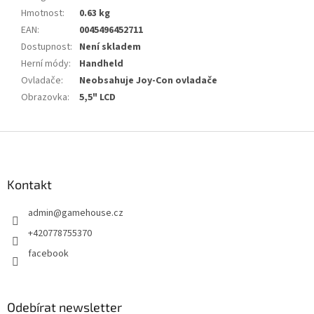
Hmotnost
:
0.63 kg
EAN
:
0045496452711
Dostupnost
:
Není skladem
Herní módy
:
Handheld
Ovladače
:
Neobsahuje Joy-Con ovladače
Obrazovka
:
5,5" LCD
Z
á
p
a
Kontakt
t
admin
@
gamehouse.cz
í
+420778755370
facebook
Odebírat newsletter