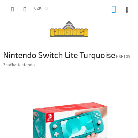
Přejít
NÁKUP
na
CZK
obsah
KOŠÍK
Nintendo Switch Lite Turquoise
NSH105
Značka:
Nintendo