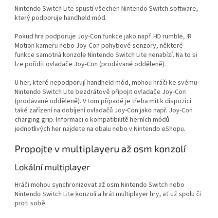
Nintendo Switch Lite spustí všechen Nintendo Switch software,
který podporuje handheld mód.
Pokud hra podporuje Joy-Con funkce jako např. HD rumble, IR
Motion kameru nebo Joy-Con pohybové senzory, některé
funkce samotná konzole Nintendo Switch Lite nenabízí. Na to si
lze pořídit ovladače Joy-Con (prodávané odděleně).
U her, které nepodporují handheld mód, mohou hráči ke svému
Nintendo Switch Lite bezdrátově připojit ovladače Joy-Con
(prodávané odděleně). V tom případě je třeba mít k dispozici
také zařízení na dobíjení ovladačů Joy-Con jako např. Joy-Con
charging grip. Informaci o kompatibilitě herních módů
jednotlivých her najdete na obalu nebo v Nintendo eShopu.
Propojte v multiplayeru až osm konzolí
Lokální multiplayer
Hráči mohou synchronizovat až osm Nintendo Switch nebo
Nintendo Switch Lite konzolí a hrát multiplayer hry, ať už spolu či
proti sobě.