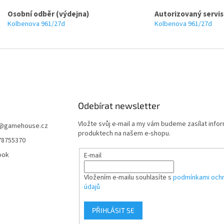
Osobní odběr (výdejna)
Autorizovaný servis
Kolbenova 961/27d
Kolbenova 961/27d
Odebírat newsletter
Vložte svůj e-mail a my vám budeme zasílat info
@
gamehouse.cz
produktech na našem e-shopu.
78755370
ook
E-mail
Vložením e-mailu souhlasíte s
podmínkami ochr
údajů
PŘIHLÁSIT SE