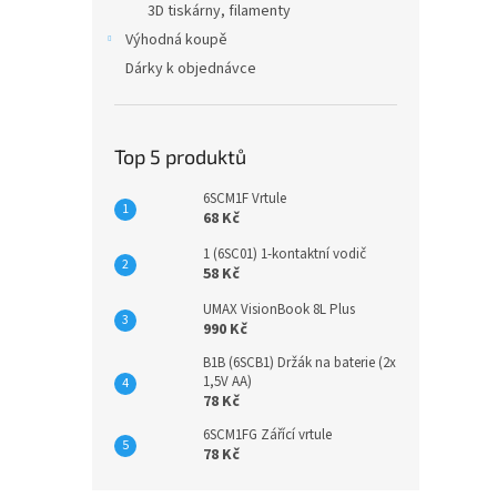
3D tiskárny, filamenty
Výhodná koupě
Dárky k objednávce
Top 5 produktů
6SCM1F Vrtule
68 Kč
1 (6SC01) 1-kontaktní vodič
58 Kč
UMAX VisionBook 8L Plus
990 Kč
B1B (6SCB1) Držák na baterie (2x
1,5V AA)
78 Kč
6SCM1FG Zářící vrtule
78 Kč