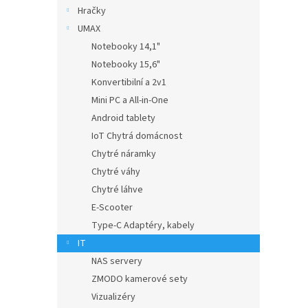
n
Hračky
e
UMAX
l
Notebooky 14,1"
Notebooky 15,6"
Konvertibilní a 2v1
Mini PC a All-in-One
Android tablety
IoT Chytrá domácnost
Chytré náramky
Chytré váhy
Chytré láhve
E-Scooter
Type-C Adaptéry, kabely
IT
NAS servery
ZMODO kamerové sety
Vizualizéry