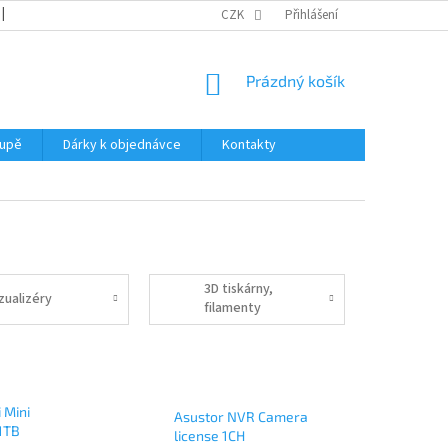
REKLAMACE
KATALOGY
CZK
PODMÍNKY OCHRANY OSOBNÍCH ÚDAJŮ
Přihlášení
NÁKUPNÍ
Prázdný košík
KOŠÍK
oupě
Dárky k objednávce
Kontakty
3D tiskárny,
zualizéry
filamenty
 Mini
Asustor NVR Camera
1TB
license 1CH