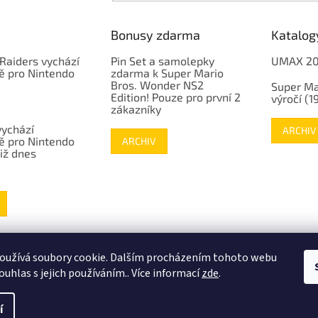
Bonusy zdarma
Katalog
Raiders vychází
Pin Set a samolepky
UMAX 2
ě pro Nintendo
zdarma k Super Mario
Bros. Wonder NS2
Super Ma
Edition! Pouze pro první 2
výročí (
zákazníky
vychází
ARCHIV
ě pro Nintendo
ARCHIV
již dnes
www.mojenintendo.cz
www.boffin.cz
www.autodrahy.cz
www.fleg.cz
oužívá soubory cookie. Dalším procházením tohoto webu
ouhlas s jejich používáním.. Více informací
zde
.
í
.