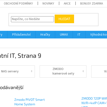
OBCHODNÍ PODMÍNKY
NOVINKY
AKCE
BONUSY ZDARMA
HLEDAT
ry
Příslušenství
Hračky
UMAX
IT
Výhodná k
tní IT
, Strana 9
ZMODO
NAS servery
Vi
kamerové sety
odávanější
ZMODO 720P Wifi
Zmodo PIVOT Smart
NVR+4xIP CAM+
Home System