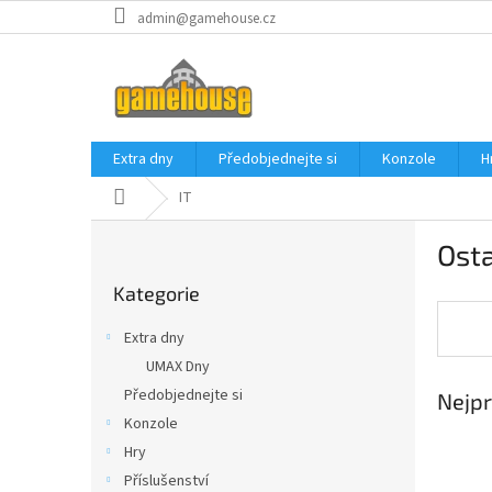
Přejít
admin@gamehouse.cz
na
obsah
Extra dny
Předobjednejte si
Konzole
H
Domů
IT
P
Osta
o
Přeskočit
s
Kategorie
kategorie
t
r
Extra dny
a
UMAX Dny
n
Předobjednejte si
Nejpr
n
í
Konzole
p
Hry
a
Příslušenství