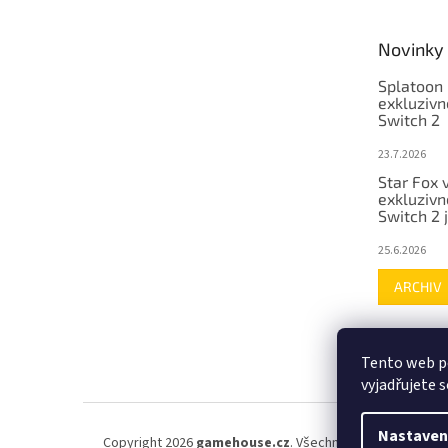
Novinky
Splatoon 
exkluzivn
Switch 2
23.7.2026
Star Fox 
exkluzivn
Switch 2 
25.6.2026
ARCHIV
Tento web p
vyjadřujete s
Nastaven
Copyright 2026
gamehouse.cz
. Všechna práva vyhrazena