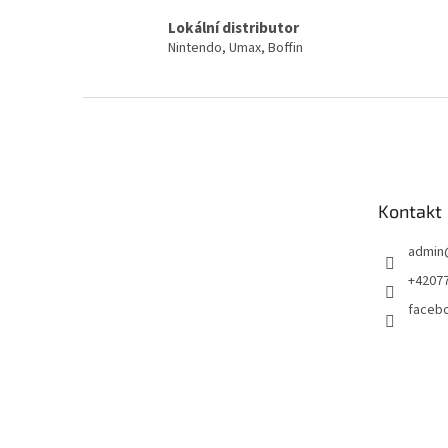
Lokální distributor
Nintendo, Umax, Boffin
Z
á
p
a
t
Kontakt
í
admin
+4207
faceb