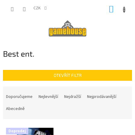
Přejít
NÁKUP
na
CZK
obsah
KOŠÍK
Best ent.
OTEVŘÍT FILTR
Ř
a
Doporučujeme
Nejlevnější
Nejdražší
Nejprodávanější
z
e
Abecedně
n
í
V
p
Doprodej
ý