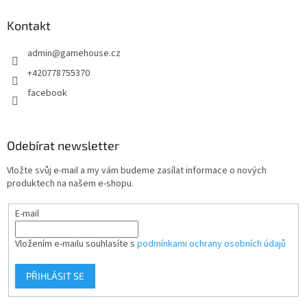
d
p
a
a
Kontakt
c
t
í
admin
@
gamehouse.cz
í
p
r
+420778755370
v
facebook
k
y
v
ý
Odebírat newsletter
p
i
Vložte svůj e-mail a my vám budeme zasílat informace o nových
s
produktech na našem e-shopu.
u
E-mail
Vložením e-mailu souhlasíte s
podmínkami ochrany osobních údajů
PŘIHLÁSIT SE