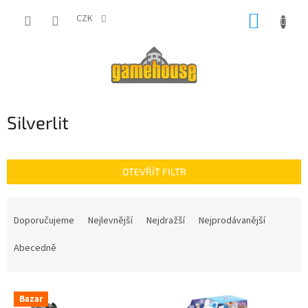
Přejít
NÁKUP
na
CZK
obsah
KOŠÍK
Silverlit
OTEVŘÍT FILTR
Ř
a
Doporučujeme
Nejlevnější
Nejdražší
Nejprodávanější
z
e
Abecedně
n
í
V
p
Bazar
ý