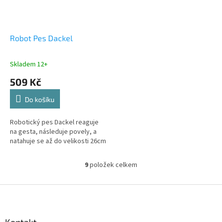
Robot Pes Dackel
Skladem 12+
509 Kč
Do košíku
Robotický pes Dackel reaguje
na gesta, následuje povely, a
natahuje se až do velikosti 26cm
9
položek celkem
O
v
l
Z
á
á
d
p
a
a
Kontakt