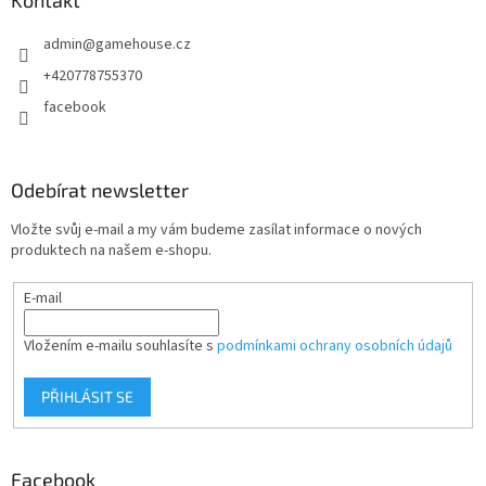
c
t
í
admin
@
gamehouse.cz
í
p
r
+420778755370
v
facebook
k
y
v
ý
Odebírat newsletter
p
i
Vložte svůj e-mail a my vám budeme zasílat informace o nových
s
produktech na našem e-shopu.
u
E-mail
Vložením e-mailu souhlasíte s
podmínkami ochrany osobních údajů
PŘIHLÁSIT SE
Facebook