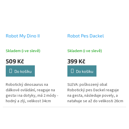
Robot My Dino II
Robot Pes Dackel
Skladem (i ve slevě)
Skladem (i ve slevě)
509 Kč
399 Kč
Do košíku
Do košíku
Robotický dinosaurus na
SLEVA: poškozený obal
dálkové ovládání, reaguje na
Robotický pes Dackel reaguje
gesta i na dotyky, má 2 módy -
na gesta, následuje povely, a
hodný a zlý, velikost 34cm
natahuje se až do velikosti 26cm