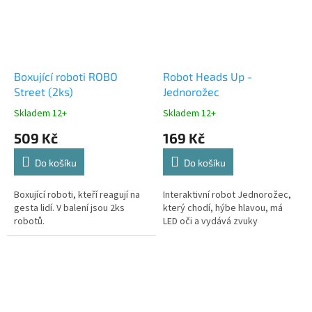
Boxující roboti ROBO
Robot Heads Up -
Street (2ks)
Jednorožec
Skladem 12+
Skladem 12+
509 Kč
169 Kč
Do košíku
Do košíku
Boxující roboti, kteří reagují na
Interaktivní robot Jednorožec,
gesta lidí. V balení jsou 2ks
který chodí, hýbe hlavou, má
robotů.
LED oči a vydává zvuky