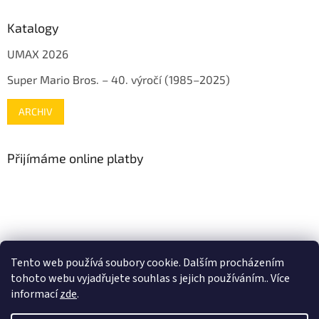
Katalogy
UMAX 2026
Super Mario Bros. – 40. výročí (1985–2025)
ARCHIV
Přijímáme online platby
www.mojenintendo.cz
www.boffin.cz
www.autodrahy.cz
Tento web používá soubory cookie. Dalším procházením
www.fleg.cz
tohoto webu vyjadřujete souhlas s jejich používáním.. Více
informací
zde
.