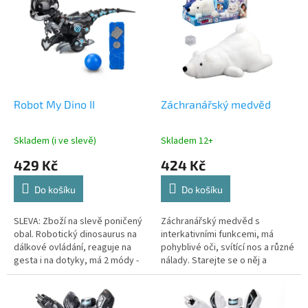
r
p
o
i
d
s
u
p
k
r
t
o
ů
d
Robot My Dino II
Záchranářský medvěd
u
k
Skladem (i ve slevě)
Skladem 12+
t
429 Kč
424 Kč
ů
Do košíku
Do košíku
SLEVA: Zboží na slevě poničený
Záchranářský medvěd s
obal. Robotický dinosaurus na
interkativními funkcemi, má
dálkové ovládání, reaguje na
pohyblivé oči, svítící nos a různé
gesta i na dotyky, má 2 módy -
nálady. Starejte se o něj a
hodný a zlý, velikost 34cm
odmění se vám