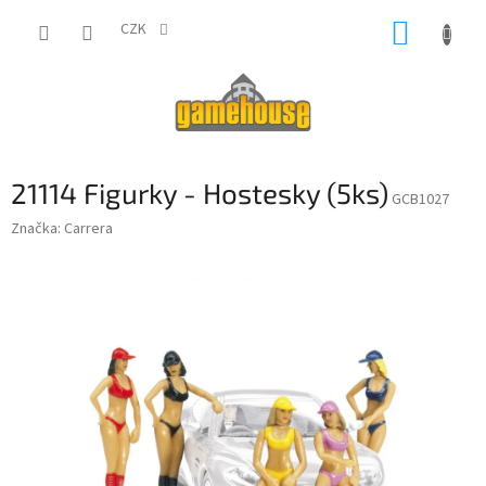
Přejít
NÁKUP
na
CZK
obsah
KOŠÍK
21114 Figurky - Hostesky (5ks)
GCB1027
Značka:
Carrera