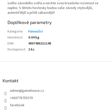
svého závodního světa a nechte svou kreativitu rozvinout se
naplno. S těmito hostesky budou vaše závody stylovější,
autentičtější a ještě zábavnější!
Doplňkové parametry
Kategorie
:
Fanoušci
Hmotnost
:
0.04 kg
EAN
:
4007486211148
Dostupnost
:
2 ks
Z
á
p
a
Kontakt
t
admin
@
gamehouse.cz
í
+420778755370
facebook