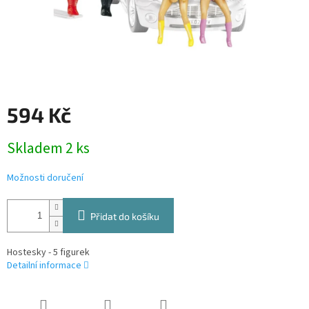
594 Kč
Měrná
Skladem 2 ks
cena:
Možnosti doručení
Přidat do košíku
Hostesky - 5 figurek
Detailní informace