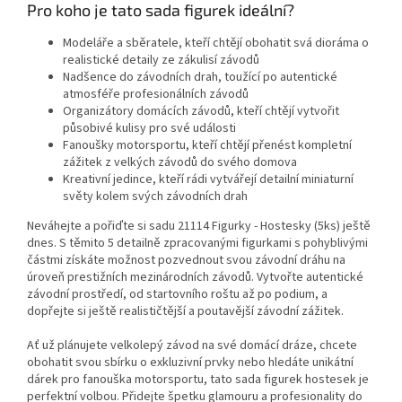
Pro koho je tato sada figurek ideální?
Modeláře a sběratele, kteří chtějí obohatit svá dioráma o
realistické detaily ze zákulisí závodů
Nadšence do závodních drah, toužící po autentické
atmosféře profesionálních závodů
Organizátory domácích závodů, kteří chtějí vytvořit
působivé kulisy pro své události
Fanoušky motorsportu, kteří chtějí přenést kompletní
zážitek z velkých závodů do svého domova
Kreativní jedince, kteří rádi vytvářejí detailní miniaturní
světy kolem svých závodních drah
Neváhejte a pořiďte si sadu 21114 Figurky - Hostesky (5ks) ještě
dnes. S těmito 5 detailně zpracovanými figurkami s pohyblivými
částmi získáte možnost pozvednout svou závodní dráhu na
úroveň prestižních mezinárodních závodů. Vytvořte autentické
závodní prostředí, od startovního roštu až po podium, a
dopřejte si ještě realističtější a poutavější závodní zážitek.
Ať už plánujete velkolepý závod na své domácí dráze, chcete
obohatit svou sbírku o exkluzivní prvky nebo hledáte unikátní
dárek pro fanouška motorsportu, tato sada figurek hostesek je
perfektní volbou. Přidejte špetku glamouru a profesionality do