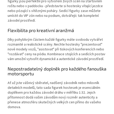
figurky jsou perfektní pro vytvoření živých scén na startovním
roštu nebo v paddocku - představte si hostesky vítající jezdce
nebo pózující s vítěznými poháry. Sedící figurky zase můžete
umístit do VIP zón nebo na podium, dotvářejíc tak kompletní
závodní prostředí.
Flexibilita pro kreativní aranžmá
Díky pohyblivým částem každé figurky máte svobodu vytvářet
rozmanité a realistické scény. Nechte hostesky "prezentovat"
nové modely vozů, "asistovat" při tiskových konferencích nebo
"rozdávat" ceny na pódiu. Kombinace stojících a sedících postav
vám umožní vytvořit dynamické a autentické závodní prostředí.
Nepostradatelný doplněk pro každého fanouška
motorsportu
Ať už jste vášnivý sběratel, nadšený závodník nebo milovník
detailních modelů, tato sada figurek hostesek je esenciálním
doplňkem pro každou závodní dráhu v měřítku 1:32. Jejich
přítomnost dodá vašim závodům nový rozměr autenticity a
přenese atmosféru skutečných velkých cen přímo do vašeho
domova.