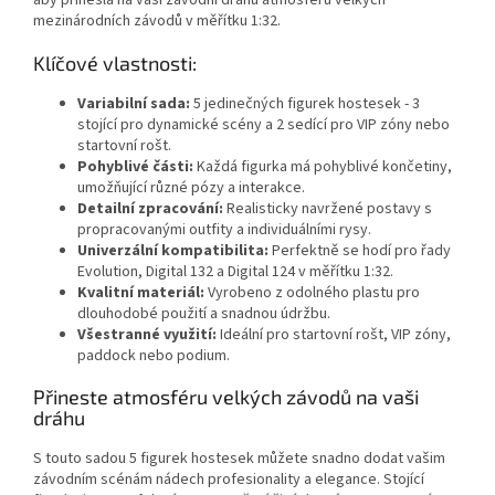
aby přinesla na vaši závodní dráhu atmosféru velkých
mezinárodních závodů v měřítku 1:32.
Klíčové vlastnosti:
Variabilní sada:
5 jedinečných figurek hostesek - 3
stojící pro dynamické scény a 2 sedící pro VIP zóny nebo
startovní rošt.
Pohyblivé části:
Každá figurka má pohyblivé končetiny,
umožňující různé pózy a interakce.
Detailní zpracování:
Realisticky navržené postavy s
propracovanými outfity a individuálními rysy.
Univerzální kompatibilita:
Perfektně se hodí pro řady
Evolution, Digital 132 a Digital 124 v měřítku 1:32.
Kvalitní materiál:
Vyrobeno z odolného plastu pro
dlouhodobé použití a snadnou údržbu.
Všestranné využití:
Ideální pro startovní rošt, VIP zóny,
paddock nebo podium.
Přineste atmosféru velkých závodů na vaši
dráhu
S touto sadou 5 figurek hostesek můžete snadno dodat vašim
závodním scénám nádech profesionality a elegance. Stojící