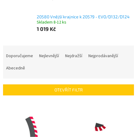
20580 Vnější krajnice k 20579 - EVO/D132/D124
Skladem 8-12 ks
1 019 Kč
Ř
a
Doporučujeme
Nejlevnější
Nejdražší
Nejprodávanější
z
e
Abecedně
n
í
p
OTEVŘÍT FILTR
r
o
V
d
ý
u
p
k
i
t
s
ů