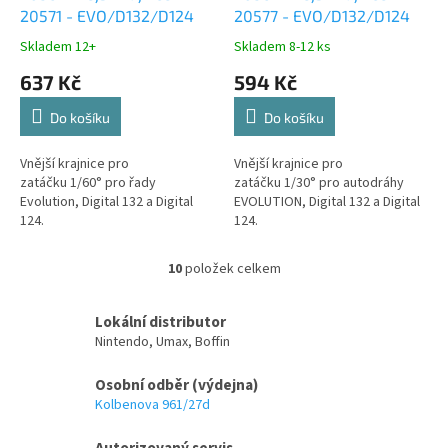
20571 - EVO/D132/D124
20577 - EVO/D132/D124
Skladem 12+
Skladem 8-12 ks
637 Kč
594 Kč
Do košíku
Do košíku
Vnější krajnice pro
Vnější krajnice pro
zatáčku 1/60° pro řady
zatáčku 1/30° pro autodráhy
Evolution, Digital 132 a Digital
EVOLUTION, Digital 132 a Digital
124.
124.
10
položek celkem
O
v
l
Lokální distributor
á
Nintendo, Umax, Boffin
d
a
Osobní odběr (výdejna)
c
Kolbenova 961/27d
í
p
Autorizovaný servis
r