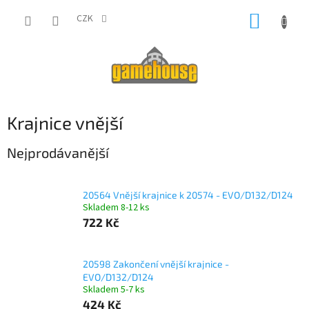
Přejít
NÁKUP
na
CZK
obsah
KOŠÍK
Krajnice vnější
Nejprodávanější
20564 Vnější krajnice k 20574 - EVO/D132/D124
Skladem 8-12 ks
722 Kč
20598 Zakončení vnější krajnice -
EVO/D132/D124
Skladem 5-7 ks
424 Kč