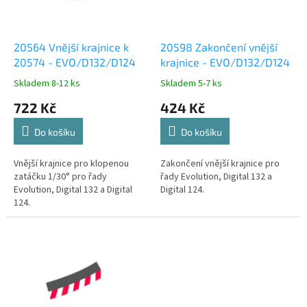
p
r
o
d
20564 Vnější krajnice k
20598 Zakončení vnější
u
20574 - EVO/D132/D124
krajnice - EVO/D132/D124
k
Skladem 8-12 ks
Skladem 5-7 ks
t
722 Kč
424 Kč
ů
Do košíku
Do košíku
Vnější krajnice pro klopenou
Zakončení vnější krajnice pro
zatáčku 1/30° pro řady
řady Evolution, Digital 132 a
Evolution, Digital 132 a Digital
Digital 124.
124.