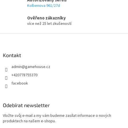
v
Kolbenova 961/27d
k
y
Ověřeno zákazníky
v
více než 25 let zkušeností
ý
p
Z
i
á
s
p
u
a
Kontakt
t
admin
@
gamehouse.cz
í
+420778755370
facebook
Odebírat newsletter
Vložte svůj e-mail a my vám budeme zasílat informace o nových
produktech na našem e-shopu.