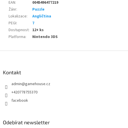
EAN
:
0045496477219
Žánr
:
Puzzle
Lokalizace
:
Angličtina
PEGI
:
7
Dostupnost
:
12+ ks
Platforma
:
Nintendo 3DS
Z
á
p
a
Kontakt
t
admin
@
gamehouse.cz
í
+420778755370
facebook
Odebírat newsletter