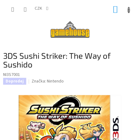
Přejít
NÁKUP
na
CZK
obsah
KOŠÍK
3DS Sushi Striker: The Way of
Sushido
NI3S7001
Značka:
Nintendo
Doprodej