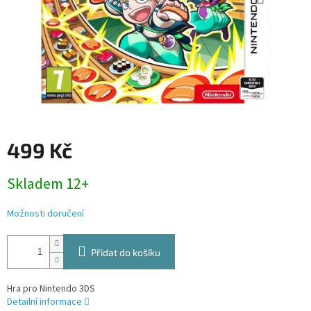
499 Kč
Měrná
Skladem 12+
cena:
Možnosti doručení
Přidat do košíku
Hra pro Nintendo 3DS
Detailní informace