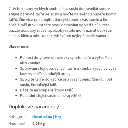
V těchto superrychlých soubojích u sushi dopravníků spojte
stejně barevné talíře se sushi a hoďte na svého soupeře komín
talířů. Čím více jich spojíte, tím vyšší bude i váš komín a tím
silnější váš útok. Ubraňte svou domovinu od vetřelců v této
puzzle akci, aby si vaši spoluobyvatelé mohli užívat delikátní
sushi v klidu a míru. Nechť zvítězí ten nejlepší sushi samuraj!
Vlastnosti:
Pomocí dotykové obrazovky spojte talíře a vytvořte z
nich komíny
Spojování stejnobarevných talířů a komba vyústí ve vyšší
komíny talířů a v silnější útoky
Spojujte talíře do vzorců pro vyšší bonus. Čím víc nóbl
sushi, tím silnější talíř.
Házejte na soupeře štosy talířů.
Poslední stojící sushi samuraj vítězí!
Doplňkové parametry
Kategorie
:
Herní zóna | Hry
Hmotnost
:
0.09 kg