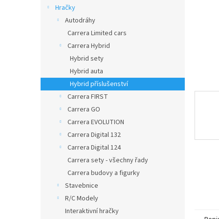
n
Hračky
e
Autodráhy
l
Carrera Limited cars
Carrera Hybrid
Hybrid sety
Hybrid auta
Hybrid příslušenství
Carrera FIRST
Carrera GO
Carrera EVOLUTION
Carrera Digital 132
Carrera Digital 124
Carrera sety - všechny řady
Carrera budovy a figurky
Stavebnice
R/C Modely
Interaktivní hračky