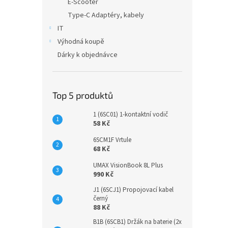
E-Scooter
Type-C Adaptéry, kabely
IT
Výhodná koupě
Dárky k objednávce
Top 5 produktů
1 (6SC01) 1-kontaktní vodič
58 Kč
6SCM1F Vrtule
68 Kč
UMAX VisionBook 8L Plus
990 Kč
J1 (6SCJ1) Propojovací kabel
černý
88 Kč
B1B (6SCB1) Držák na baterie (2x