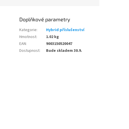
Doplňkové parametry
Kategorie
:
Hybrid příslušenství
Hmotnost
:
1.02 kg
EAN
:
9003150520047
Dostupnost
:
Bude skladem 30.9.