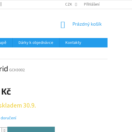
REKLAMACE
KATALOGY
CZK
PODMÍNKY OCHRANY OSOBNÍCH ÚDAJŮ
Přihlášení
NÁKUPNÍ
Prázdný košík
KOŠÍK
oupě
Dárky k objednávce
Kontakty
rid
GCH3002
 Kč
skladem 30.9.
 doručení