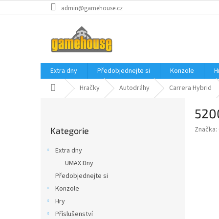
Přejít
admin@gamehouse.cz
na
obsah
Extra dny
Předobjednejte si
Konzole
H
Domů
Hračky
Autodráhy
Carrera Hybrid
P
5200
o
Přeskočit
s
Značka:
Kategorie
kategorie
t
r
Extra dny
a
UMAX Dny
n
Předobjednejte si
n
í
Konzole
p
Hry
a
Příslušenství