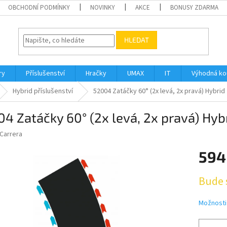
OBCHODNÍ PODMÍNKY
NOVINKY
AKCE
BONUSY ZDARMA
HLEDAT
ry
Příslušenství
Hračky
UMAX
IT
Výhodná k
Hybrid příslušenství
52004 Zatáčky 60° (2x levá, 2x pravá) Hybrid
4 Zatáčky 60° (2x levá, 2x pravá) Hyb
Carrera
594
Měrná
Bude 
cena:
Možnosti