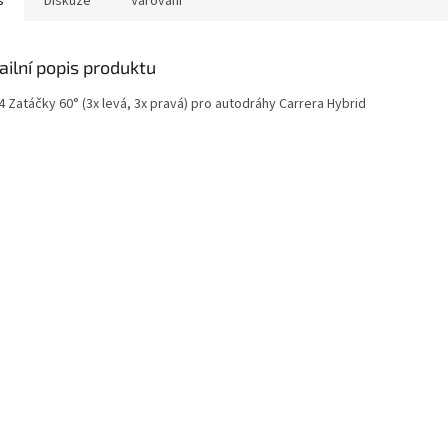
s
Diskuze
Varování
ailní popis produktu
 Zatáčky 60° (3x levá, 3x pravá) pro autodráhy Carrera Hybrid