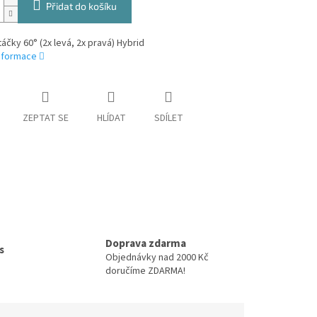
Přidat do košíku
áčky 60° (2x levá, 2x pravá) Hybrid
informace
ZEPTAT SE
HLÍDAT
SDÍLET
Doprava zdarma
s
Objednávky nad 2000 Kč
doručíme ZDARMA!