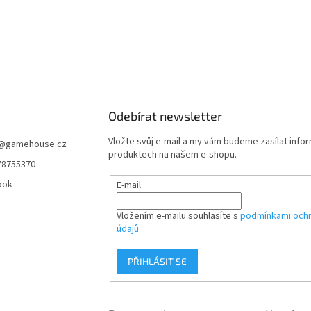
Odebírat newsletter
Vložte svůj e-mail a my vám budeme zasílat info
@
gamehouse.cz
produktech na našem e-shopu.
78755370
ook
E-mail
Vložením e-mailu souhlasíte s
podmínkami ochr
údajů
PŘIHLÁSIT SE