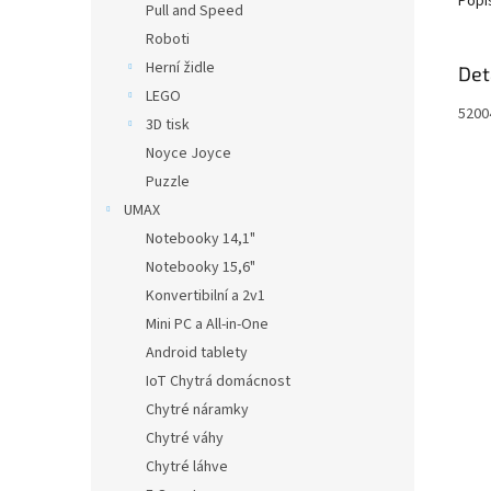
Popi
Pull and Speed
Roboti
Herní židle
Det
LEGO
52004
3D tisk
Noyce Joyce
Puzzle
UMAX
Notebooky 14,1"
Notebooky 15,6"
Konvertibilní a 2v1
Mini PC a All-in-One
Android tablety
IoT Chytrá domácnost
Chytré náramky
Chytré váhy
Chytré láhve