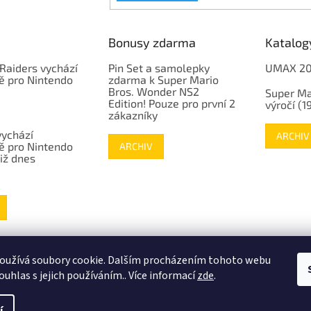
Bonusy zdarma
Katalog
Raiders vychází
Pin Set a samolepky
UMAX 2
ě pro Nintendo
zdarma k Super Mario
Bros. Wonder NS2
Super Ma
Edition! Pouze pro první 2
výročí (
zákazníky
vychází
ARCHIV
ě pro Nintendo
ARCHIV
již dnes
www.mojenintendo.cz
www.boffin.cz
www.autodrahy.cz
www.fleg.cz
oužívá soubory cookie. Dalším procházením tohoto webu
ouhlas s jejich používáním.. Více informací
zde
.