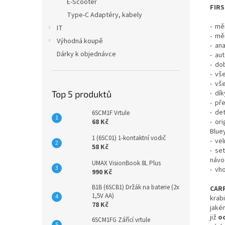
E-Scooter
FIRS
Type-C Adaptéry, kabely
- mě
IT
- měř
Výhodná koupě
- an
Dárky k objednávce
- aut
- dob
- vše
- vš
- dí
Top 5 produktů
- př
- de
6SCM1F Vrtule
- ori
68 Kč
Blue
1 (6SC01) 1-kontaktní vodič
- ve
58 Kč
- set
návo
UMAX VisionBook 8L Plus
- vh
990 Kč
B1B (6SCB1) Držák na baterie (2x
CAR
1,5V AA)
krabi
78 Kč
jaké
již
od
6SCM1FG Zářící vrtule