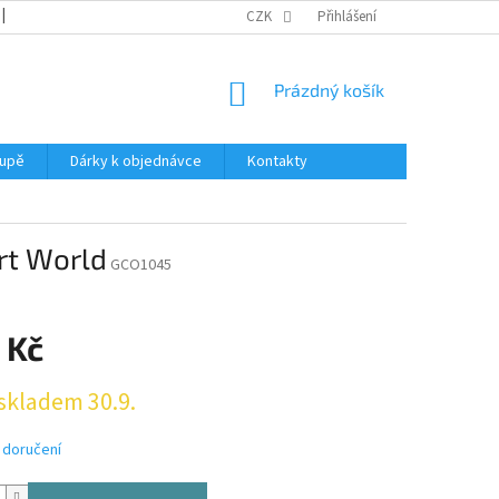
REKLAMACE
KATALOGY
CZK
PODMÍNKY OCHRANY OSOBNÍCH ÚDAJŮ
Přihlášení
NÁKUPNÍ
Prázdný košík
KOŠÍK
oupě
Dárky k objednávce
Kontakty
rt World
GCO1045
 Kč
skladem 30.9.
 doručení