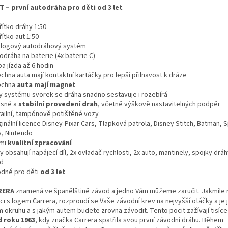
T – první autodráha pro děti od 3 let
řítko dráhy 1:50
ítko aut 1:50
alogový autodráhový systém
odráha na baterie (4x baterie C)
a jízda až 6 hodin
chna auta mají kontaktní kartáčky pro lepší přilnavost k dráze
echna
auta mají magnet
ky systému svorek se dráha snadno sestavuje i rozebírá
esné a
stabilní provedení drah
, včetně výškově nastavitelných podpěr
tailní, tampónově potištěné vozy
ginální licence Disney-Pixar Cars, Tlapková patrola, Disney Stitch, Batman,
y, Nintendo
lmi
kvalitní zpracování
y obsahují napájecí díl, 2x ovladač rychlosti, 2x auto, mantinely, spojky drá
d
odné pro děti
od 3 let
RERA
znamená ve španělštině závod a jedno Vám můžeme zaručit. Jakmile 
ci s logem Carrera, rozproudí se Vaše závodní krev na nejvyšší otáčky a je
m okruhu a s jakým autem budete zrovna závodit. Tento pocit zažívají tisíc
 roku 1963
, kdy značka Carrera spatřila svou první závodní dráhu. Během