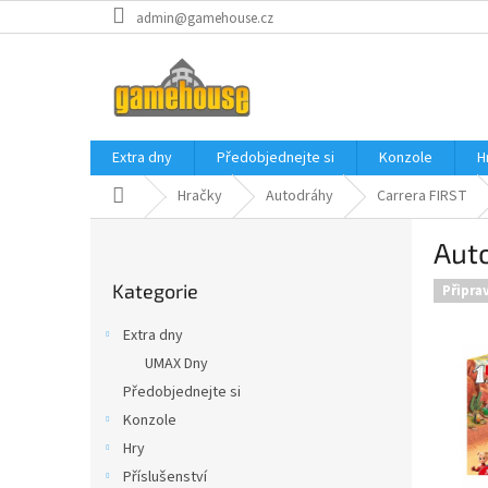
Přejít
admin@gamehouse.cz
na
obsah
Extra dny
Předobjednejte si
Konzole
H
Domů
Hračky
Autodráhy
Carrera FIRST
P
Auto
o
Přeskočit
s
Kategorie
kategorie
Připra
t
r
Extra dny
a
UMAX Dny
n
Předobjednejte si
n
í
Konzole
p
Hry
a
Příslušenství