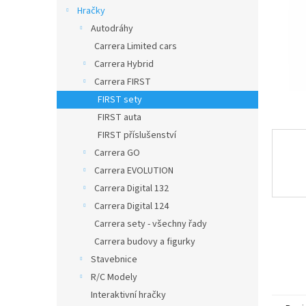
n
Hračky
e
Autodráhy
l
Carrera Limited cars
Carrera Hybrid
Carrera FIRST
FIRST sety
FIRST auta
FIRST příslušenství
Carrera GO
Carrera EVOLUTION
Carrera Digital 132
Carrera Digital 124
Carrera sety - všechny řady
Carrera budovy a figurky
Stavebnice
R/C Modely
Interaktivní hračky