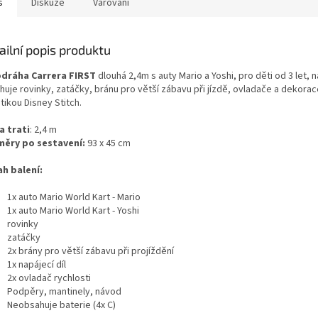
s
Diskuze
Varování
ailní popis produktu
dráha Carrera FIRST
dlouhá 2,4m s auty Mario a Yoshi, pro děti od 3 let, n
huje rovinky, zatáčky, bránu pro větší zábavu při jízdě, ovladače a dekorac
tikou Disney Stitch.
a trati
: 2,4 m
ěry po sestavení:
93 x 45 cm
h balení:
1x auto Mario World Kart - Mario
1x auto Mario World Kart - Yoshi
rovinky
zatáčky
2x brány pro větší zábavu při projíždění
1x napájecí díl
2x ovladač rychlosti
Podpěry, mantinely, návod
Neobsahuje baterie (4x C)