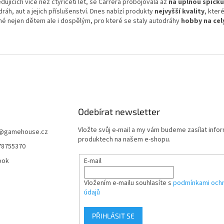
dujících více než čtyřiceti let, se Carrera probojovala až
na úplnou špičku
ráh, aut a jejich příslušenství. Dnes nabízí produkty
nejvyšší kvality
, kter
né nejen dětem ale i dospělým, pro které se staly autodráhy
hobby na cel
Odebírat newsletter
Vložte svůj e-mail a my vám budeme zasílat info
@
gamehouse.cz
produktech na našem e-shopu.
78755370
ook
E-mail
Vložením e-mailu souhlasíte s
podmínkami ochr
údajů
PŘIHLÁSIT SE