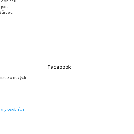
v oblasti
é jsou
ý život
.
Facebook
rmace o nových
any osobních