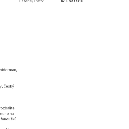
Baterie/Trafo
:
4x C baterie
 Spiderman,
hy, český
rozbalíte
 jedno na
e fanoušků