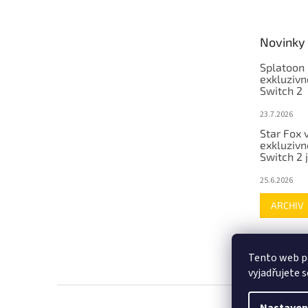
Novinky
Splatoon 
exkluzivn
Switch 2
23.7.2026
Star Fox 
exkluzivn
Switch 2 
25.6.2026
ARCHIV
Tento web p
vyjadřujete s