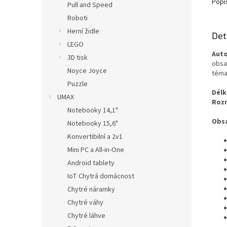
Popi
Pull and Speed
Roboti
Herní židle
Det
LEGO
Auto
3D tisk
obsa
Noyce Joyce
téma
Puzzle
Délk
UMAX
Rozm
Notebooky 14,1"
Obsa
Notebooky 15,6"
Konvertibilní a 2v1
Mini PC a All-in-One
Android tablety
IoT Chytrá domácnost
Chytré náramky
Chytré váhy
Chytré láhve