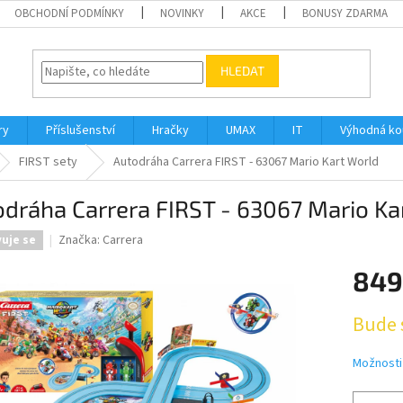
OBCHODNÍ PODMÍNKY
NOVINKY
AKCE
BONUSY ZDARMA
HLEDAT
ry
Příslušenství
Hračky
UMAX
IT
Výhodná k
FIRST sety
Autodráha Carrera FIRST - 63067 Mario Kart World
dráha Carrera FIRST - 63067 Mario Ka
Značka:
Carrera
vuje se
849
Měrná
Bude 
cena:
Možnosti