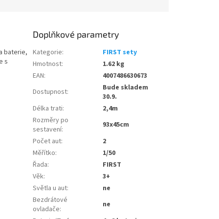
Doplňkové parametry
a baterie,
Kategorie
:
FIRST sety
e s
Hmotnost
:
1.62 kg
EAN
:
4007486630673
Bude skladem
Dostupnost
:
30.9.
Délka trati
:
2,4m
Rozměry po
93x45cm
sestavení
:
Počet aut
:
2
Měřítko
:
1/50
Řada
:
FIRST
Věk
:
3+
Světla u aut
:
ne
Bezdrátové
ne
ovladače
: