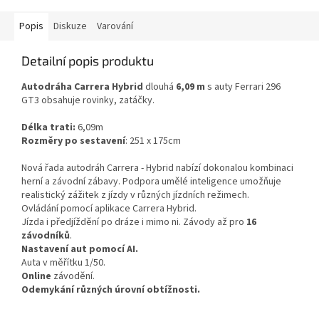
Popis
Diskuze
Varování
Detailní popis produktu
Autodráha Carrera Hybrid
dlouhá
6,09 m
s auty Ferrari 296
GT3 obsahuje rovinky, zatáčky.
Délka trati:
6,09m
Rozměry po sestavení
: 251 x 175cm
Nová řada autodráh Carrera - Hybrid nabízí dokonalou kombinaci
herní a závodní zábavy. Podpora umělé inteligence umožňuje
realistický zážitek z jízdy v různých jízdních režimech.
Ovládání pomocí aplikace Carrera Hybrid.
Jízda i předjíždění po dráze i mimo ni. Závody až pro
16
závodníků
.
Nastavení aut pomocí AI.
Auta v měřítku 1/50.
Online
závodění.
Odemykání různých úrovní obtížnosti.