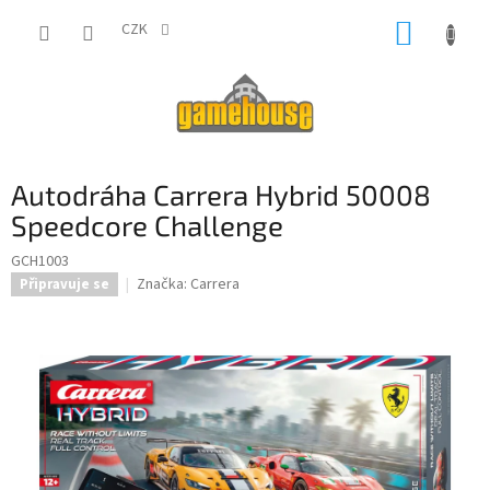
Přejít
NÁKUP
na
CZK
obsah
KOŠÍK
Autodráha Carrera Hybrid 50008
Speedcore Challenge
GCH1003
Značka:
Carrera
Připravuje se