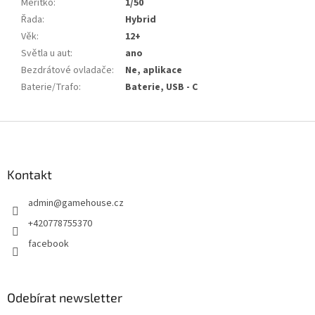
Měřítko
:
1/50
Řada
:
Hybrid
Věk
:
12+
Světla u aut
:
ano
Bezdrátové ovladače
:
Ne, aplikace
Baterie/Trafo
:
Baterie, USB - C
Z
á
p
a
Kontakt
t
admin
@
gamehouse.cz
í
+420778755370
facebook
Odebírat newsletter