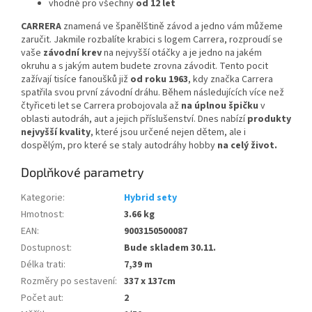
vhodné pro všechny
od 12 let
CARRERA
znamená ve španělštině závod a jedno vám můžeme
zaručit. Jakmile rozbalíte krabici s logem Carrera, rozproudí se
vaše
závodní krev
na nejvyšší otáčky a je jedno na jakém
okruhu a s jakým autem budete zrovna závodit. Tento pocit
zažívají tisíce fanoušků již
od roku 1963
, kdy značka Carrera
spatřila svou první závodní dráhu. Během následujících více než
čtyřiceti let se Carrera probojovala až
na úplnou špičku
v
oblasti autodráh, aut a jejich příslušenství. Dnes nabízí
produkty
nejvyšší kvality
, které jsou určené nejen dětem, ale i
dospělým, pro které se staly autodráhy hobby
na celý život.
Doplňkové parametry
Kategorie
:
Hybrid sety
Hmotnost
:
3.66 kg
EAN
:
9003150500087
Dostupnost
:
Bude skladem 30.11.
Délka trati
:
7,39 m
Rozměry po sestavení
:
337 x 137cm
Počet aut
:
2