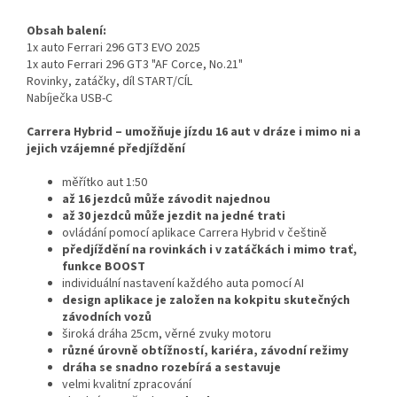
Obsah balení:
1x auto Ferrari 296 GT3 EVO 2025
1x auto Ferrari 296 GT3 "AF Corce, No.21"
Rovinky, zatáčky, díl START/CÍL
​Nabíječka USB-C
Carrera Hybrid – umožňuje jízdu 16 aut v dráze i mimo ni a
jejich vzájemné předjíždění
měřítko aut 1:50
až 16 jezdců může závodit najednou
až 30 jezdců může jezdit na jedné trati
ovládání pomocí aplikace Carrera Hybrid v češtině
předjíždění na rovinkách i v zatáčkách i mimo trať,
funkce BOOST
individuální nastavení každého auta pomocí AI
design aplikace je založen na kokpitu skutečných
závodních vozů
široká dráha 25cm, věrné zvuky motoru
různé úrovně obtížností, kariéra, závodní režimy
dráha se snadno rozebírá a sestavuje
velmi kvalitní zpracování