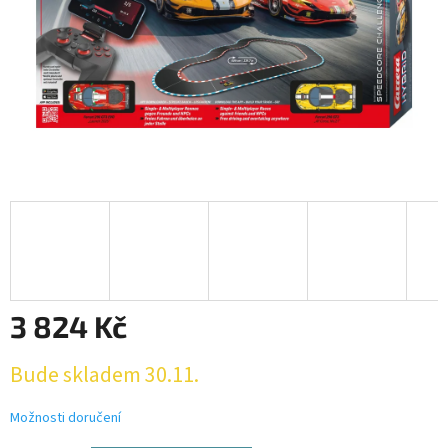
3 824 Kč
Měrná
Bude skladem 30.11.
cena:
Možnosti doručení