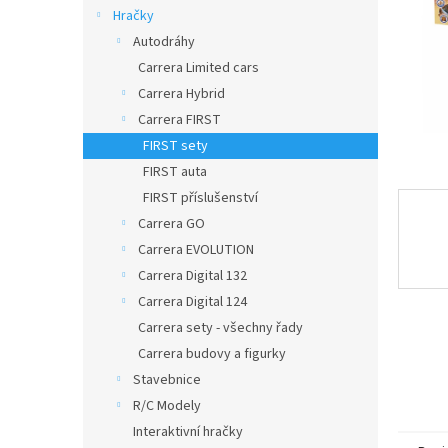
n
Hračky
e
Autodráhy
l
Carrera Limited cars
Carrera Hybrid
Carrera FIRST
FIRST sety
FIRST auta
FIRST příslušenství
Carrera GO
Carrera EVOLUTION
Carrera Digital 132
Carrera Digital 124
Carrera sety - všechny řady
Carrera budovy a figurky
Stavebnice
R/C Modely
Interaktivní hračky