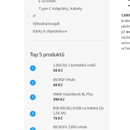
E-Scooter
Type-C Adaptéry, kabely
CAR
IT
krabi
Výhodná koupě
jaké
Dárky k objednávce
již
od
násle
autod
urče
Top 5 produktů
1 (6SC01) 1-kontaktní vodič
58 Kč
6SCM1F Vrtule
68 Kč
UMAX VisionBook 8L Plus
990 Kč
B1B (6SCB1) Držák na baterie (2x
1,5V AA)
78 Kč
6SCM1FG Zářící vrtule