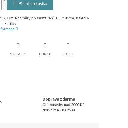
Přidat do košíku
ti: 2,77m. Rozměry po sestavení: 100 x 46cm, balení v
m kufříku
informace
ZEPTAT SE
HLÍDAT
SDÍLET
Doprava zdarma
s
Objednávky nad 2000 Kč
doručíme ZDARMA!