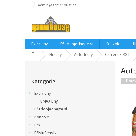
Přejít
admin@gamehouse.cz
na
obsah
Extra dny
Předobjednejte si
Konzole
H
Domů
Hračky
Autodráhy
Carrera FIRST
P
Auto
o
Přeskočit
s
Kategorie
kategorie
Připra
t
r
Extra dny
a
UMAX Dny
n
Předobjednejte si
n
í
Konzole
p
Hry
a
Příslušenství