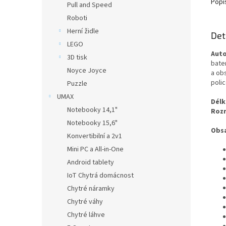
Popi
Pull and Speed
Roboti
Herní židle
Det
LEGO
Auto
3D tisk
bate
Noyce Joyce
a ob
polic
Puzzle
UMAX
Délk
Notebooky 14,1"
Rozm
Notebooky 15,6"
Obsa
Konvertibilní a 2v1
Mini PC a All-in-One
Android tablety
IoT Chytrá domácnost
Chytré náramky
Chytré váhy
Chytré láhve