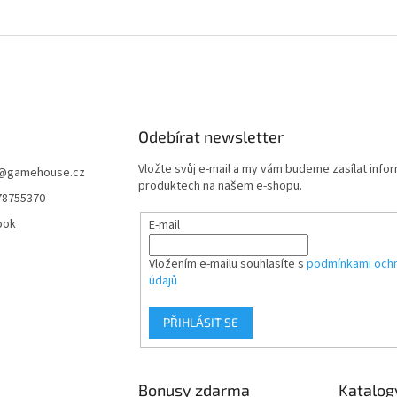
Odebírat newsletter
Vložte svůj e-mail a my vám budeme zasílat info
@
gamehouse.cz
produktech na našem e-shopu.
78755370
ook
E-mail
Vložením e-mailu souhlasíte s
podmínkami ochr
údajů
PŘIHLÁSIT SE
Bonusy zdarma
Katalog