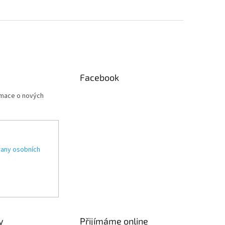
Facebook
rmace o nových
any osobních
y
Přijímáme online