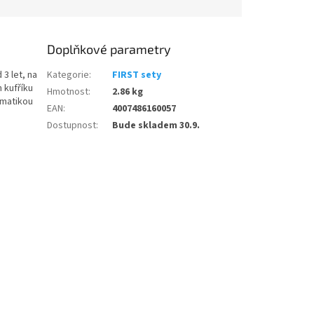
Doplňkové parametry
 3 let, na
Kategorie
:
FIRST sety
 kufříku
Hmotnost
:
2.86 kg
ématikou
EAN
:
4007486160057
Dostupnost
:
Bude skladem 30.9.