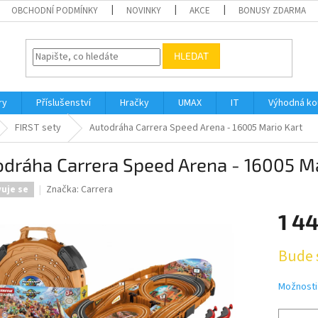
OBCHODNÍ PODMÍNKY
NOVINKY
AKCE
BONUSY ZDARMA
HLEDAT
ry
Příslušenství
Hračky
UMAX
IT
Výhodná k
FIRST sety
Autodráha Carrera Speed Arena - 16005 Mario Kart
dráha Carrera Speed Arena - 16005 Ma
Značka:
Carrera
vuje se
1 4
Měrná
Bude 
cena:
Možnosti