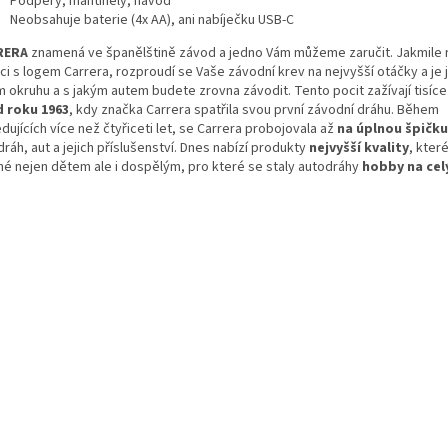
Podpěry, mantinely, návod
Neobsahuje baterie (4x AA), ani nabíječku USB-C
RERA
znamená ve španělštině závod a jedno Vám můžeme zaručit. Jakmile 
ci s logem Carrera, rozproudí se Vaše závodní krev na nejvyšší otáčky a je
m okruhu a s jakým autem budete zrovna závodit. Tento pocit zažívají tisíc
 roku 1963
, kdy značka Carrera spatřila svou první závodní dráhu. Během
dujících více než čtyřiceti let, se Carrera probojovala až
na úplnou špičku
ráh, aut a jejich příslušenství. Dnes nabízí produkty
nejvyšší kvality
, kter
né nejen dětem ale i dospělým, pro které se staly autodráhy
hobby na cel