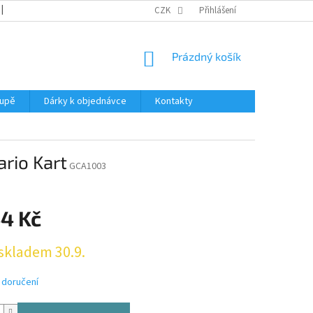
REKLAMACE
KATALOGY
CZK
PODMÍNKY OCHRANY OSOBNÍCH ÚDAJŮ
Přihlášení
NÁKUPNÍ
Prázdný košík
KOŠÍK
oupě
Dárky k objednávce
Kontakty
rio Kart
GCA1003
44 Kč
skladem 30.9.
 doručení