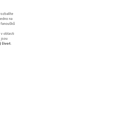
rozbalíte
 jedno na
e fanoušků
v oblasti
é jsou
ý život
.