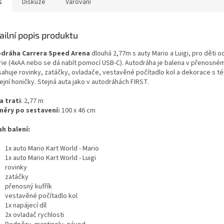
s
Diskuze
Varování
ailní popis produktu
dráha Carrera Speed Arena
dlouhá 2,77m s auty Mario a Luigi, pro děti od
rie (4xAA nebo se dá nabít pomocí USB-C). Autodráha je balena v přenosném
sahuje rovinky, zatáčky, ovladače, vestavěné počítadlo kol a dekorace s t
ejní honičky. Stejná auta jako v autodráhách FIRST.
a trati
: 2,77 m
ěry po sestavení:
100 x 46 cm
h balení:
1x auto Mario Kart World - Mario
1x auto Mario Kart World - Luigi
rovinky
zatáčky
přenosný kufřík
vestavěné počítadlo kol
1x napájecí díl
2x ovladač rychlosti