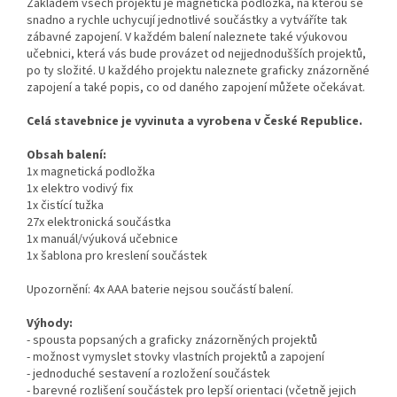
Základem všech projektů je magnetická podložka, na kterou se
snadno a rychle uchycují jednotlivé součástky a vytváříte tak
zábavné zapojení. V každém balení naleznete také výukovou
učebnici, která vás bude provázet od nejjednodušších projektů,
po ty složité. U každého projektu naleznete graficky znázorněné
zapojení a také popis, co od daného zapojení můžete očekávat.
Celá stavebnice je vyvinuta a vyrobena v České Republice.
Obsah balení:
1x magnetická podložka
1x elektro vodivý fix
1x čistící tužka
27x elektronická součástka
1x manuál/výuková učebnice
1x šablona pro kreslení součástek
Upozornění: 4x AAA baterie nejsou součástí balení.
Výhody:
- spousta popsaných a graficky znázorněných projektů
- možnost vymyslet stovky vlastních projektů a zapojení
- jednoduché sestavení a rozložení součástek
- barevné rozlišení součástek pro lepší orientaci (včetně jejich