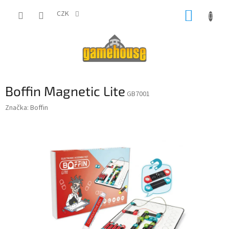
Přejít
NÁKUP
na
CZK
obsah
KOŠÍK
Boffin Magnetic Lite
GB7001
Značka:
Boffin