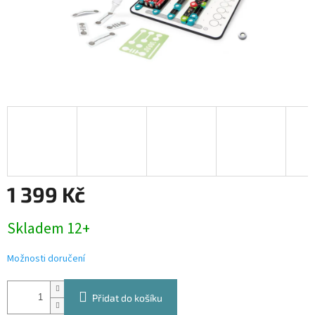
1 399 Kč
Měrná
Skladem 12+
cena:
Možnosti doručení
Přidat do košíku