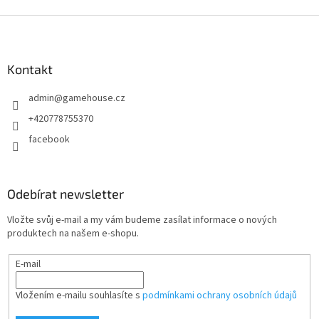
Z
á
p
a
Kontakt
t
admin
@
gamehouse.cz
í
+420778755370
facebook
Odebírat newsletter
Vložte svůj e-mail a my vám budeme zasílat informace o nových
produktech na našem e-shopu.
E-mail
Vložením e-mailu souhlasíte s
podmínkami ochrany osobních údajů