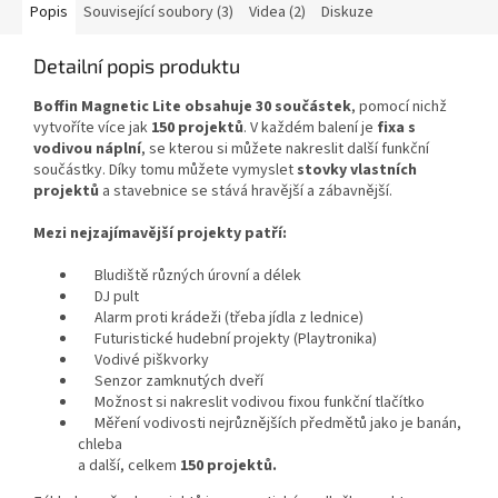
Popis
Související soubory (3)
Videa (2)
Diskuze
Detailní popis produktu
Boffin Magnetic Lite obsahuje 30 součástek
, pomocí nichž
vytvoříte více jak
150 projektů
. V každém balení je
fixa s
vodivou náplní
, se kterou si můžete nakreslit další funkční
součástky. Díky tomu můžete vymyslet
stovky vlastních
projektů
a stavebnice se stává hravější a zábavnější.
Mezi nejzajímavější projekty patří:
Bludiště různých úrovní a délek
DJ pult
Alarm proti krádeži (třeba jídla z lednice)
Futuristické hudební projekty (Playtronika)
Vodivé piškvorky
Senzor zamknutých dveří
Možnost si nakreslit vodivou fixou funkční tlačítko
Měření vodivosti nejrůznějších předmětů jako je banán,
chleba
a další, celkem
150 projektů.