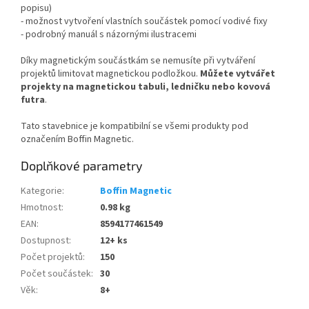
popisu)
- možnost vytvoření vlastních součástek pomocí vodivé fixy
- podrobný manuál s názornými ilustracemi
Díky magnetickým součástkám se nemusíte při vytváření
projektů limitovat magnetickou podložkou.
Můžete vytvářet
projekty na magnetickou tabuli, ledničku nebo kovová
futra
.
Tato stavebnice je kompatibilní se všemi produkty pod
označením Boffin Magnetic.
Doplňkové parametry
Kategorie
:
Boffin Magnetic
Hmotnost
:
0.98 kg
EAN
:
8594177461549
Dostupnost
:
12+ ks
Počet projektů
:
150
Počet součástek
:
30
Věk
:
8+