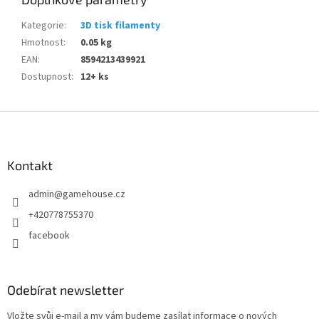
Kategorie
:
3D tisk filamenty
Hmotnost
:
0.05 kg
EAN
:
8594213439921
Dostupnost
:
12+ ks
Z
á
p
a
Kontakt
t
admin
@
gamehouse.cz
í
+420778755370
facebook
Odebírat newsletter
Vložte svůj e-mail a my vám budeme zasílat informace o nových