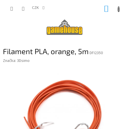
Přejít
NÁKUP
na
CZK
obsah
KOŠÍK
Filament PLA, orange, 5m
DFI2350
Značka:
3Dsimo