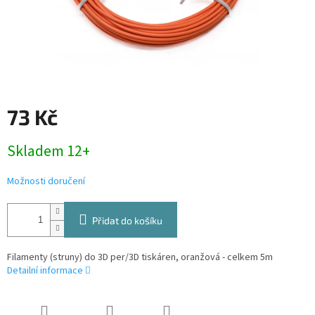
73 Kč
Měrná
Skladem 12+
cena:
Možnosti doručení
Přidat do košíku
Filamenty (struny) do 3D per/3D tiskáren, oranžová - celkem 5m
Detailní informace