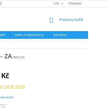
REKLAMACE
KATALOGY
CZK
PODMÍNKY OCHRANY OSOBNÍCH ÚDAJŮ
Přihlášení
NÁKUPNÍ
Prázdný košík
KOŠÍK
oupě
Dárky k objednávce
Kontakty
 - ZA
HRF1101
 Kč
zí 30.8.2026
 doručení