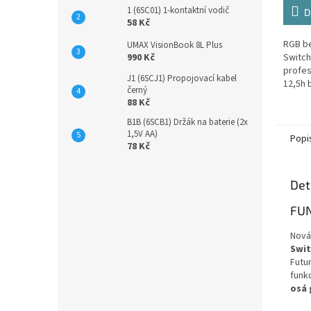
1 (6SC01) 1-kontaktní vodič
D
58 Kč
RGB be
UMAX VisionBook 8L Plus
990 Kč
Switch
profes
J1 (6SCJ1) Propojovací kabel
12,5h b
černý
88 Kč
B1B (6SCB1) Držák na baterie (2x
1,5V AA)
Popi
78 Kč
Det
FUN
Nová
Swit
Futu
funk
osá 