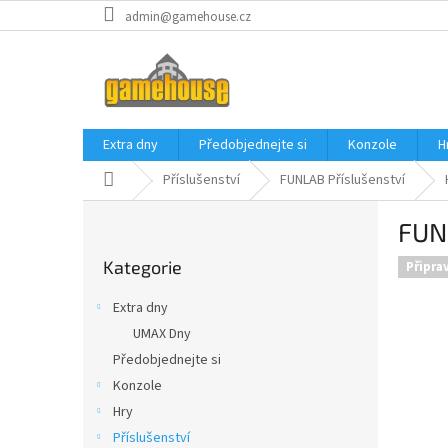
Přejít
admin@gamehouse.cz
na
obsah
Extra dny
Předobjednejte si
Konzole
H
Domů
Příslušenství
FUNLAB Příslušenství
P
FUNL
o
Přeskočit
s
Kategorie
kategorie
Připra
t
r
Extra dny
a
UMAX Dny
n
Předobjednejte si
n
í
Konzole
p
Hry
a
Příslušenství