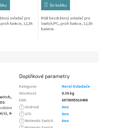
šíku
Do košíku
tový ovladač pro
RGB bezdrátový ovladač pro
profi funkce, 12,5h
Switch/PC, profi funkce, 12,5h
baterie.
Doplňkové parametry
Kategorie
:
Herní Ovladače
Hmotnost
:
0.36 kg
witch,
EAN
:
6978095910488
iOS
.
?
Android
:
Ano
onálními
/s), 6-
?
iOS
:
Ano
?
Nintendo Switch
:
Ano
?
Nintendo Switch