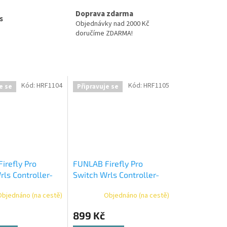
Doprava zdarma
s
Objednávky nad 2000 Kč
doručíme ZDARMA!
Kód:
HRF1104
Kód:
HRF1105
e se
Připravuje se
irefly Pro
FUNLAB Firefly Pro
rls Controller-
Switch Wrls Controller-
Cat Paw
Objednáno (na cestě)
Objednáno (na cestě)
899 Kč