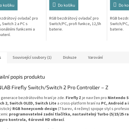
o košíku
Do košíku
Do ko
zdrátový ovladač pro
RGB bezdrátový ovladač pro
RGB bezdrá
, Switch 2 a PC s
Switch/PC, profi funkce, 12,5h
Switch/PC, 
ionálními funkcemi a
baterie.
baterie.
aterií.
s
Související soubory (1)
Diskuze
Varování
ailní popis produktu
LAB Firefly Switch/Switch 2 Pro Controller – Z
 generace bezdrátového hraní je zde.
Firefly Z
je navržen pro
Nintendo S
ch 2, Switch OLED, Switch Lite
a cross-platform hraní na
PC, Android a 
ristický
RGB honeycomb design
(7 barev, 4 režimy) spojuje styl s profesi
cemi:
programovatelné zadní tlačítka, nastavitelný Turbo (5/15/25 ran
gyro kontrola, 4 úrovně HD vibrací
.