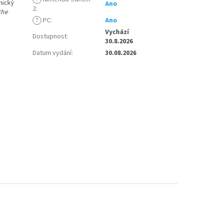
mický
Ano
2
:
the
?
PC
:
Ano
Vychází
Dostupnost
:
30.8.2026
Datum vydání
:
30.08.2026