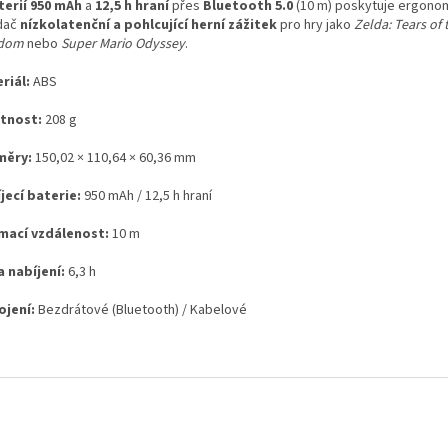
terií 950 mAh
a
12,5 h hraní
přes
Bluetooth 5.0
(10 m) poskytuje ergono
dač
nízkolatenční a pohlcující herní zážitek
pro hry jako
Zelda: Tears of 
gdom
nebo
Super Mario Odyssey
.
riál:
ABS
tnost:
208 g
měry:
150,02 × 110,64 × 60,36 mm
jecí baterie:
950 mAh / 12,5 h hraní
ímací vzdálenost:
10 m
 nabíjení:
6,3 h
ojení:
Bezdrátové (Bluetooth) / Kabelové