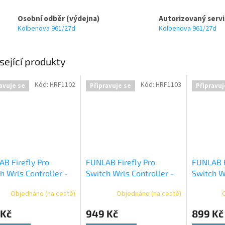
Osobní odběr (výdejna)
Autorizovaný servi
Kolbenova 961/27d
Kolbenova 961/27d
sející produkty
Kód:
HRF1102
Kód:
HRF1103
avuje se
Připravuje se
Připravuj
B Firefly Pro
FUNLAB Firefly Pro
FUNLAB F
h Wrls Controller -
Switch Wrls Controller -
Switch W
Zonai
Kakariko
Objednáno (na cestě)
Objednáno (na cestě)
 Kč
949 Kč
899 Kč