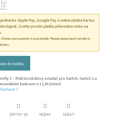
ednávka: Apple Pay, Google Pay a online platba kartou
 dostupné. Zvolte prosím platbu převodem nebo na
.
: Online card payment is unavailable. Please choose bank transfer or
elivery.
idat do košíku
refly Z – RGB bezdrátový ovladač pro Switch, Switch 2 a
esionálními funkcemi a 12,5h baterií.
informace
ZEPTAT SE
HLÍDAT
SDÍLET