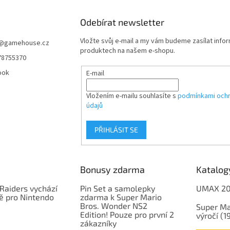
Odebírat newsletter
Vložte svůj e-mail a my vám budeme zasílat info
@
gamehouse.cz
produktech na našem e-shopu.
78755370
ook
E-mail
Vložením e-mailu souhlasíte s
podmínkami ochr
údajů
PŘIHLÁSIT SE
Bonusy zdarma
Katalog
Raiders vychází
Pin Set a samolepky
UMAX 2
ě pro Nintendo
zdarma k Super Mario
Bros. Wonder NS2
Super Ma
Edition! Pouze pro první 2
výročí (
zákazníky