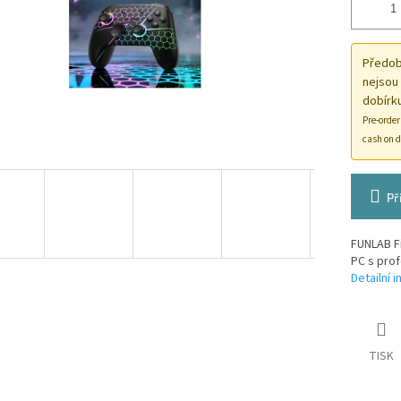
Předobj
nejsou
dobírku
Pre-order
cash on d
Př
FUNLAB Fi
PC s prof
Detailní 
TISK