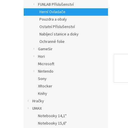
n
FUNLAB Příslušenství
e
Herní Ovladače
l
Pouzdra a obaly
Ostatní Příslušenství
Nabíjecí stanice a doky
Ochranné folie
GameSir
Hori
Microsoft
Nintendo
Sony
XRocker
Knihy
Hračky
UMAX
Notebooky 14,1"
Notebooky 15,6"