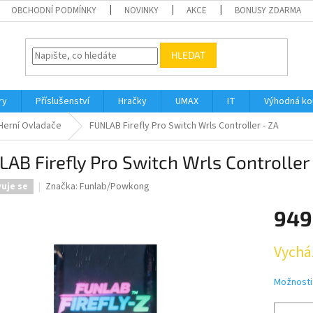
OBCHODNÍ PODMÍNKY
NOVINKY
AKCE
BONUSY ZDARMA
HLEDAT
ry
Příslušenství
Hračky
UMAX
IT
Výhodná k
Herní Ovladače
FUNLAB Firefly Pro Switch Wrls Controller - ZA
AB Firefly Pro Switch Wrls Controller
Značka:
Funlab/Powkong
vuje se
949
Měrná
Vychá
cena:
Možnosti