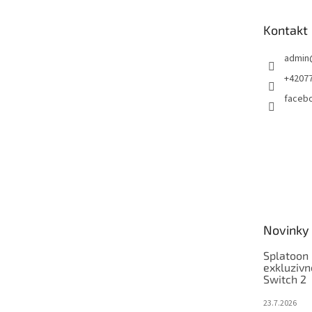
a
t
Kontakt
í
admin
+4207
faceb
Novinky
Splatoon 
exkluzivn
Switch 2
23.7.2026