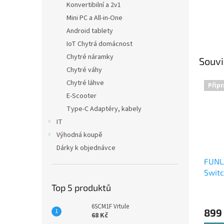
Konvertibilní a 2v1
Mini PC a All-in-One
Android tablety
IoT Chytrá domácnost
Chytré náramky
Souvi
Chytré váhy
Chytré láhve
Připr
E-Scooter
Type-C Adaptéry, kabely
IT
Výhodná koupě
Dárky k objednávce
FUNLA
Switc
S&V
Top 5 produktů
6SCM1F Vrtule
899
68 Kč