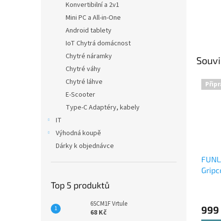
Konvertibilní a 2v1
Mini PC a All-in-One
Android tablety
IoT Chytrá domácnost
Chytré náramky
Souvi
Chytré váhy
Chytré láhve
Připr
E-Scooter
Type-C Adaptéry, kabely
IT
Výhodná koupě
Dárky k objednávce
FUNL
Gripc
Whit
Top 5 produktů
6SCM1F Vrtule
999
68 Kč