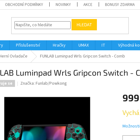
OBCHODNÍ PODMÍNKY
NOVINKY
AKCE
BONUSY ZDARMA
HLEDAT
ry
Příslušenství
Hračky
UMAX
IT
Výhodná k
Herní Ovladače
FUNLAB Luminpad Wrls Gripcon Switch - Comb
LAB Luminpad Wrls Gripcon Switch -
Značka:
Funlab/Powkong
vuje se
999
Měrná
Vychá
cena:
Možnosti