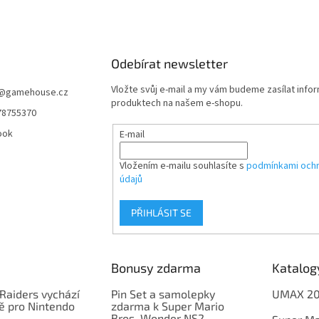
Odebírat newsletter
Vložte svůj e-mail a my vám budeme zasílat info
@
gamehouse.cz
produktech na našem e-shopu.
78755370
ook
E-mail
Vložením e-mailu souhlasíte s
podmínkami ochr
údajů
PŘIHLÁSIT SE
Bonusy zdarma
Katalog
Raiders vychází
Pin Set a samolepky
UMAX 2
ě pro Nintendo
zdarma k Super Mario
Bros. Wonder NS2