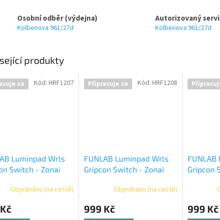
Osobní odběr (výdejna)
Autorizovaný servi
Kolbenova 961/27d
Kolbenova 961/27d
sející produkty
Kód:
HRF1207
Kód:
HRF1208
avuje se
Připravuje se
Připravuj
AB Luminpad Wrls
FUNLAB Luminpad Wrls
FUNLAB 
on Switch - Zonai
Gripcon Switch - Zonai
Gripcon 
e
Black
White
Objednáno (na cestě)
Objednáno (na cestě)
 Kč
999 Kč
999 Kč