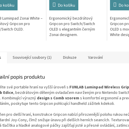
o košíku
Do košíku
Do ko
 Luminpad Zonai White –
Ergonomický bezdrátový
Ergonomic
tový Gripcon pro
Gripcon pro Switch/Switch
Gripcon pr
/Switch OLED.
OLED s elegantním černým
OLED s mo
Zonai designem.
White des
s
Související soubory (1)
Diskuze
Varování
ailní popis produktu
ňte své portable hraní na vyšší úroveň s
FUNLAB Luminpad Wireless Gri
b Edice
, bezdrátovým děleným ovladačem navrženým pro Nintendo Switch
. Kombinující výrazný
design s Comb vzorem
s komfortní ergonomií a pre
dáním, poskytuje tento Gripcon pohlcující handheld zážitek kdekoli.
žen pro delší hraní, konstrukce Gripcon nabízí přirozenější polohu rukou ne
dardní Joy-Cony, čímž snižuje únavu při delších herních seancích. Texturov
vá tlačítka a hladké analogové páčky zajišťují jisté a přesné ovládání, zatímco