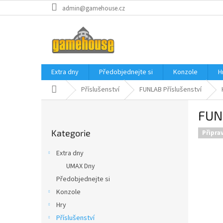
Přejít
admin@gamehouse.cz
na
obsah
Extra dny
Předobjednejte si
Konzole
H
Domů
Příslušenství
FUNLAB Příslušenství
P
FUN
o
Přeskočit
s
Kategorie
kategorie
Připra
t
r
Extra dny
a
UMAX Dny
n
Předobjednejte si
n
í
Konzole
p
Hry
a
Příslušenství