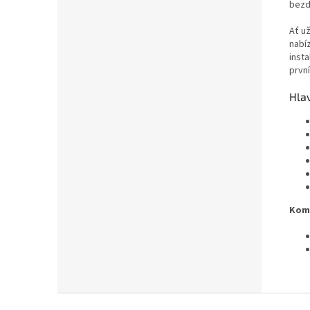
bezd
Ať u
nabí
inst
první
Hlav
Komp
Z