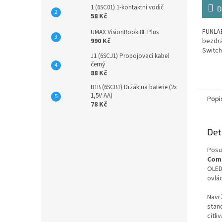
1 (6SC01) 1-kontaktní vodič
D
58 Kč
FUNLAB
UMAX VisionBook 8L Plus
990 Kč
bezdrá
Switch
J1 (6SCJ1) Propojovací kabel
černý
88 Kč
B1B (6SCB1) Držák na baterie (2x
1,5V AA)
Popi
78 Kč
Det
Posu
Com
OLED
ovlá
Navr
stan
citli