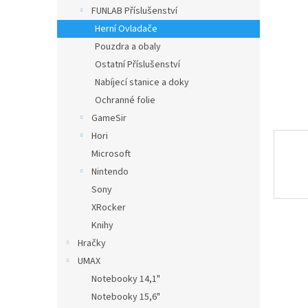
n
FUNLAB Příslušenství
e
Herní Ovladače
l
Pouzdra a obaly
Ostatní Příslušenství
Nabíjecí stanice a doky
Ochranné folie
GameSir
Hori
Microsoft
Nintendo
Sony
XRocker
Knihy
Hračky
UMAX
Notebooky 14,1"
Notebooky 15,6"