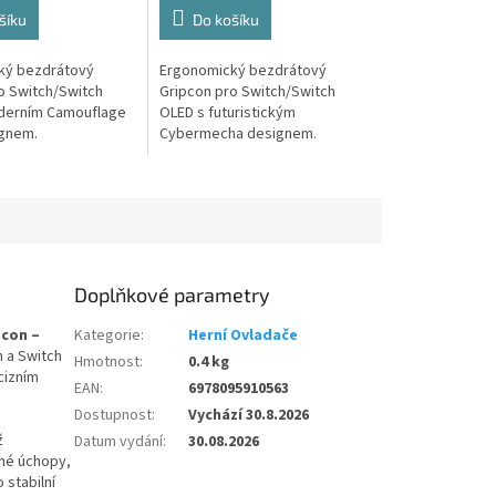
šíku
Do košíku
ký bezdrátový
Ergonomický bezdrátový
o Switch/Switch
Gripcon pro Switch/Switch
derním Camouflage
OLED s futuristickým
ignem.
Cybermecha designem.
Doplňkové parametry
pcon –
Kategorie
:
Herní Ovladače
 a Switch
Hmotnost
:
0.4 kg
cizním
EAN
:
6978095910563
Dostupnost
:
Vychází 30.8.2026
ž
Datum vydání
:
30.08.2026
ané úchopy,
 stabilní