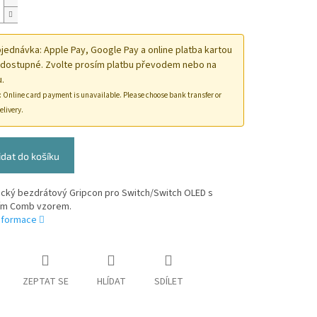
ednávka: Apple Pay, Google Pay a online platba kartou
 dostupné. Zvolte prosím platbu převodem nebo na
.
: Online card payment is unavailable. Please choose bank transfer or
elivery.
idat do košíku
cký bezdrátový Gripcon pro Switch/Switch OLED s
ním Comb vzorem.
informace
ZEPTAT SE
HLÍDAT
SDÍLET