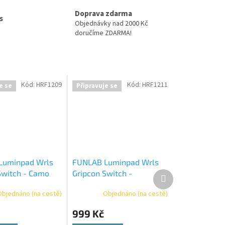
Doprava zdarma
s
Objednávky nad 2000 Kč
doručíme ZDARMA!
Kód:
HRF1209
Kód:
HRF1211
e se
Připravuje se
Luminpad Wrls
FUNLAB Luminpad Wrls
Switch - Camo
Gripcon Switch -
Další
produkt
Cybermecha
Objednáno (na cestě)
Objednáno (na cestě)
999 Kč