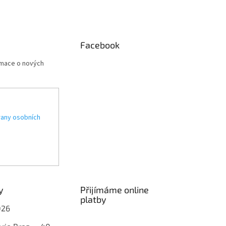
Facebook
rmace o nových
any osobních
y
Přijímáme online
platby
026