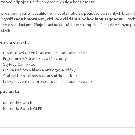
rátové připojení udržuje výkon plynulý a konzistentní.
ž prozkoumáváte rozsáhlé herní světy nebo se pouštíte do rychlých bitev,
zí
vyváženou hmotnost, citlivé ovládání a pohodlnou ergonomii
. Rych
alace a sundání umožňuje hraní na cestách bez komplikací a s přirozeným p
 chvíle.
ní vlastnosti:
Bezdrátový dělený Gripcon pro pohodlné hraní
Ergonomické protiskluzové úchopy
Stylový Comb vzor
Citlivá tlačítka a hladké analogové páčky
Stabilní bezdrátový výkon s nízkou latencí
Lehký a vyvážený pro cestování či dlouhé seance
atibilita:
Nintendo Switch
Nintendo Switch OLED