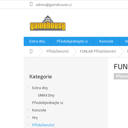
Přejít
admin@gamehouse.cz
na
obsah
Extra dny
Předobjednejte si
Konzole
H
Domů
Příslušenství
FUNLAB Příslušenství
P
FUNL
o
Přeskočit
s
Kategorie
kategorie
Připra
t
r
Extra dny
a
UMAX Dny
n
Předobjednejte si
n
í
Konzole
p
Hry
a
Příslušenství