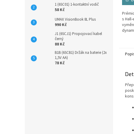
1 (6SC01) 1-kontaktní vodič
58 Kč
Prémio
s Hall
UMAX VisionBook 8L Plus
990 Kč
vyměn
dynam
J1 (6SCJ1) Propojovací kabel
černý
88 Kč
B1B (6SCB1) Držák na baterie (2x
Popi
1,5V AA)
78 Kč
Det
Přep
posk
konst