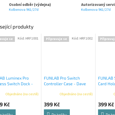
Osobní odběr (výdejna)
Autorizovaný servi
Kolbenova 961/27d
Kolbenova 961/27d
sející produkty
Kód:
HRF1001
Kód:
HRF1002
avuje se
Připravuje se
Připravuj
AB Luminex Pro
FUNLAB Pro Switch
FUNLAB 
ess Switch Dock -
Controller Case - Dave
Card Hol
Ed.
Ed.
Slots
Objednáno (na cestě)
Objednáno (na cestě)
9 Kč
399 Kč
399 Kč
o košíku
Do košíku
Do ko