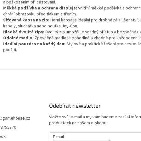
a poškozením při cestování.
Měkká podšívka a ochrana displeje:
Vnitřní měkká podšívka a ochrann
chrání obrazovku před tlakem a třením.
Síťovaná kapsa na zip:
Horní kapsa je ideální pro drobné příslušenství, 
kabely, sluchátka nebo poutka Joy-Con.
Hladké dvojité zipy:
Dvojitý zip umožňuje snadný přístup a bezpečné uz
Odolné madlo:
Zpevněné madlo je pohodlné a vhodné pro každodenní p
Ideální pouzdro na každý den:
Stylové a praktické řešení pro cestován
použití.
Odebírat newsletter
Vložte svůj e-mail a my vám budeme zasílat info
@
gamehouse.cz
produktech na našem e-shopu.
78755370
ook
E-mail