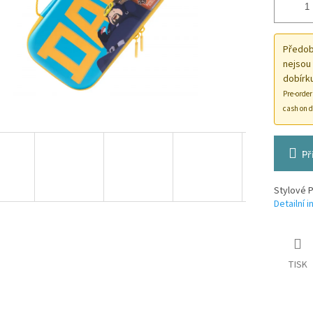
Předobj
nejsou
dobírku
Pre-order
cash on d
Př
Stylové P
Detailní 
TISK