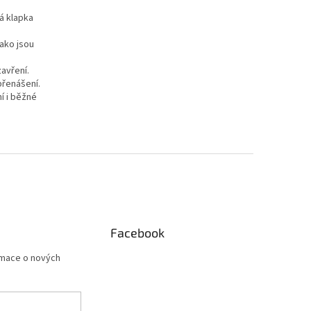
á klapka
jako jsou
avření.
řenášení.
í i běžné
Facebook
rmace o nových