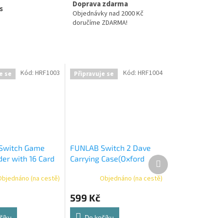
Doprava zdarma
s
Objednávky nad 2000 Kč
doručíme ZDARMA!
Kód:
HRF1003
Kód:
HRF1004
e se
Připravuje se
Switch Game
FUNLAB Switch 2 Dave
der with 16 Card
Carrying Case(Oxford
Další
produkt
Fabric)
Objednáno (na cestě)
Objednáno (na cestě)
599 Kč
šíku
Do košíku