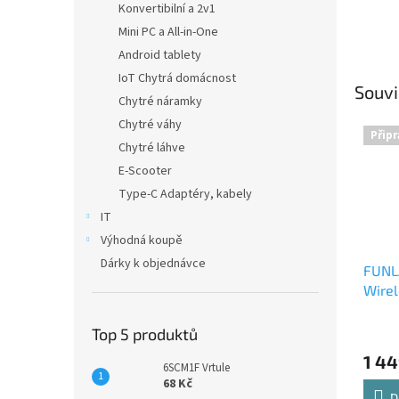
Konvertibilní a 2v1
Mini PC a All-in-One
Android tablety
IoT Chytrá domácnost
Souvi
Chytré náramky
Chytré váhy
Připr
Chytré láhve
E-Scooter
Type-C Adaptéry, kabely
IT
Výhodná koupě
Dárky k objednávce
FUNL
Wirel
Dave 
Top 5 produktů
1 44
6SCM1F Vrtule
68 Kč
D