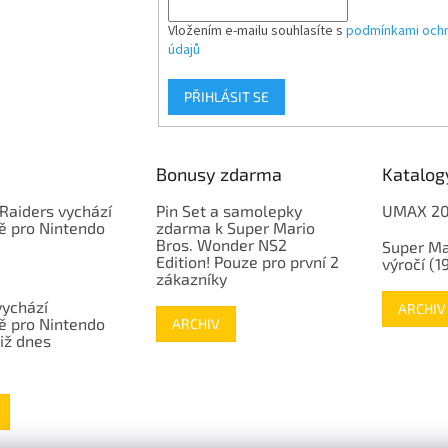
Vložením e-mailu souhlasíte s
podmínkami ochr
údajů
PŘIHLÁSIT SE
Bonusy zdarma
Katalog
Raiders vychází
Pin Set a samolepky
UMAX 2
ě pro Nintendo
zdarma k Super Mario
Bros. Wonder NS2
Super Ma
Edition! Pouze pro první 2
výročí (
zákazníky
vychází
ARCHIV
ě pro Nintendo
ARCHIV
již dnes