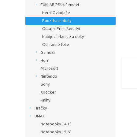
n
FUNLAB Příslušenství
e
Herní Ovladače
l
Pouzdra a obaly
Ostatní Příslušenství
Nabíjecí stanice a doky
Ochranné folie
GameSir
Hori
Microsoft
Nintendo
Sony
XRocker
Knihy
Hračky
UMAX
Notebooky 14,1"
Notebooky 15,6"