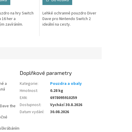
zdro na hry Switch
Lehké ochranné pouzdro Diver
 16 her a
Dave pro Nintendo Switch 2
m zavíráním.
ideální na cesty.
Doplňkové parametry
né a
Kategorie
:
Pouzdra a obaly
sná
Hmotnost
:
0.28 kg
EAN
:
6978095910259
Dostupnost
:
Vychází 30.8.2026
 Dave the
Datum vydání
:
30.08.2026
ečné
poškrábáním