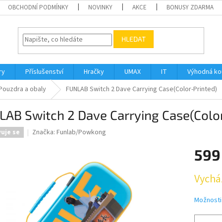
OBCHODNÍ PODMÍNKY
NOVINKY
AKCE
BONUSY ZDARMA
HLEDAT
ry
Příslušenství
Hračky
UMAX
IT
Výhodná k
Pouzdra a obaly
FUNLAB Switch 2 Dave Carrying Case(Color-Printed)
AB Switch 2 Dave Carrying Case(Color
Značka:
Funlab/Powkong
vuje se
599
Měrná
Vychá
cena:
Možnosti