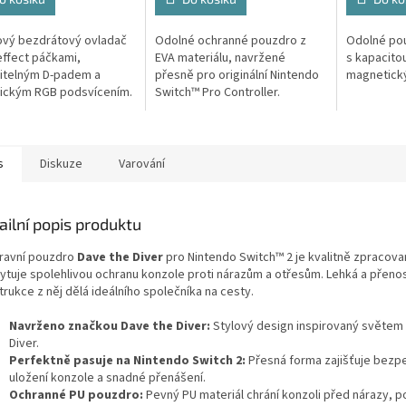
vý bezdrátový ovladač
Odolné ochranné pouzdro z
Odolné pou
-effect páčkami,
EVA materiálu, navržené
s kapacitou
itelným D-padem a
přesně pro originální Nintendo
magnetický
ickým RGB podsvícením.
Switch™ Pro Controller.
s
Diskuze
Varování
ailní popis produktu
ravní pouzdro
Dave the Diver
pro Nintendo Switch™ 2 je kvalitně zpracova
ytuje spolehlivou ochranu konzole proti nárazům a otřesům. Lehká a přeno
rukce z něj dělá ideálního společníka na cesty.
Navrženo značkou Dave the Diver:
Stylový design inspirovaný světem
Diver.
Perfektně pasuje na Nintendo Switch 2:
Přesná forma zajišťuje bezp
uložení konzole a snadné přenášení.
Ochranné PU pouzdro:
Pevný PU materiál chrání konzoli před nárazy, 