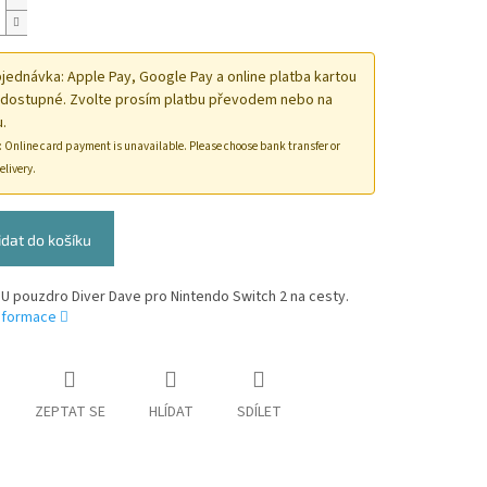
ednávka: Apple Pay, Google Pay a online platba kartou
 dostupné. Zvolte prosím platbu převodem nebo na
.
: Online card payment is unavailable. Please choose bank transfer or
elivery.
idat do košíku
U pouzdro Diver Dave pro Nintendo Switch 2 na cesty.
informace
ZEPTAT SE
HLÍDAT
SDÍLET