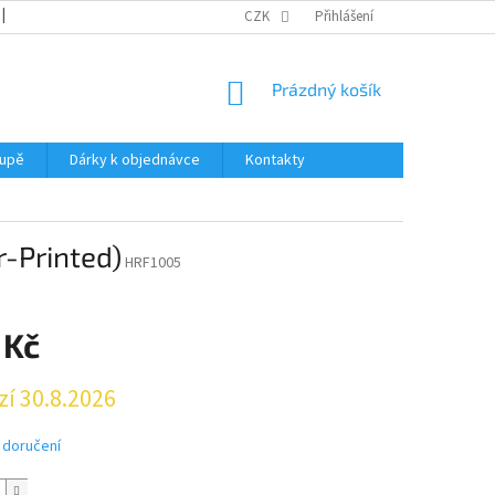
REKLAMACE
KATALOGY
CZK
PODMÍNKY OCHRANY OSOBNÍCH ÚDAJŮ
Přihlášení
NÁKUPNÍ
Prázdný košík
KOŠÍK
oupě
Dárky k objednávce
Kontakty
-Printed)
HRF1005
 Kč
zí 30.8.2026
 doručení