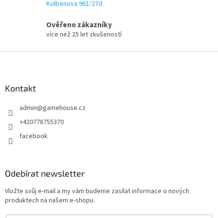
Kolbenova 961/27d
y
v
ý
Ověřeno zákazníky
p
více než 25 let zkušeností
i
s
Z
u
á
p
a
Kontakt
t
admin
@
gamehouse.cz
í
+420778755370
facebook
Odebírat newsletter
Vložte svůj e-mail a my vám budeme zasílat informace o nových
produktech na našem e-shopu.