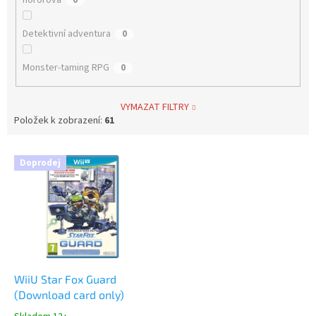
hororová
0
Detektivní adventura
0
Monster-taming RPG
0
VYMAZAT FILTRY
Položek k zobrazení:
61
V
Doprodej
ý
p
i
s
p
r
o
d
WiiU Star Fox Guard
u
(Download card only)
k