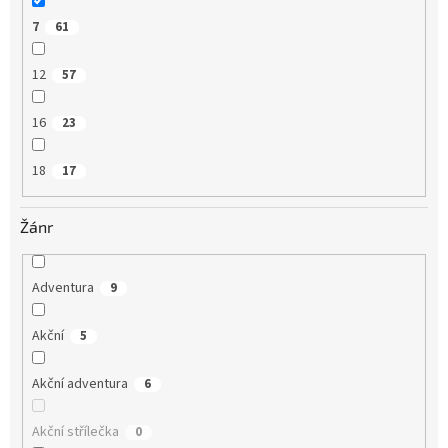
7
61
12
57
16
23
18
17
Žánr
Adventura
9
Akční
5
Akční adventura
6
Akční střílečka
0