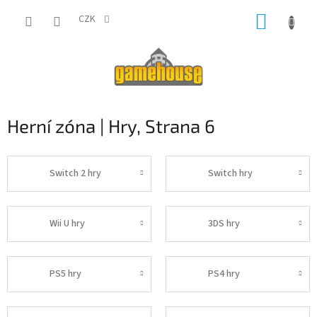
Přejít
NÁKUP
na
CZK
obsah
KOŠÍK
Herní zóna | Hry
, Strana 6
Switch 2 hry
Switch hry
Wii U hry
3DS hry
PS5 hry
PS4 hry