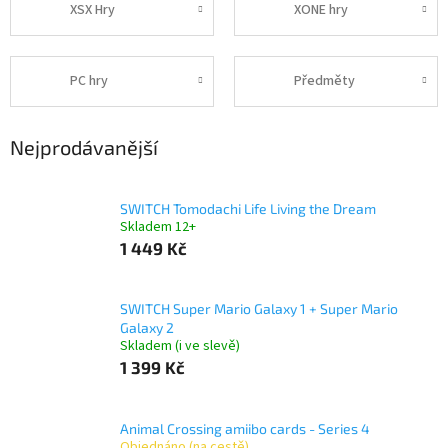
XSX Hry
XONE hry
PC hry
Předměty
Nejprodávanější
SWITCH Tomodachi Life Living the Dream
Skladem 12+
1 449 Kč
SWITCH Super Mario Galaxy 1 + Super Mario
Galaxy 2
Skladem (i ve slevě)
1 399 Kč
Animal Crossing amiibo cards - Series 4
Objednáno (na cestě)