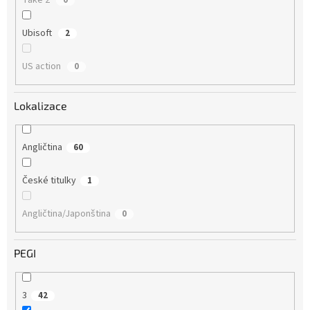
Take 2
0
Ubisoft
2
US action
0
Lokalizace
Angličtina
60
České titulky
1
Angličtina/Japonština
0
PEGI
3
42