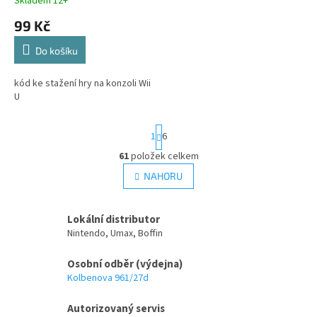
Skladem 12+
t
99 Kč
ů
Do košíku
kód ke stažení hry na konzoli Wii
U
S
1
6
t
r
61
položek celkem
O
á
v
NAHORU
n
l
k
á
o
v
d
Lokální distributor
á
a
Nintendo, Umax, Boffin
n
c
í
í
Osobní odběr (výdejna)
p
Kolbenova 961/27d
r
v
Autorizovaný servis
k