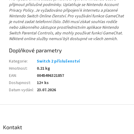
přijmout příslušné podmínky. Uplatňuje se Nintendo Account
Privacy Policy. Je vyžadováno připojení k internetu a placené
Nintendo Switch Online členství. Pro využívání funkce GameChat
je nutné zadat telefonní číslo. Děti musí získat souhlas rodiče
nebo zákonného zástupce prostřednictvím aplikace Nintendo
Switch Parental Controls, aby mohly používat funkci GameChat.
Některé online služby nemusí být dostupné ve všech zemích.
Doplňkové parametry
Kategorie
:
Switch 2 příslušenství
Hmotnost
:
0.21 kg
EAN
:
0045496321857
Dostupnost
:
12+ ks
Datum vydání
:
23.07.2026
Z
á
p
a
Kontakt
t