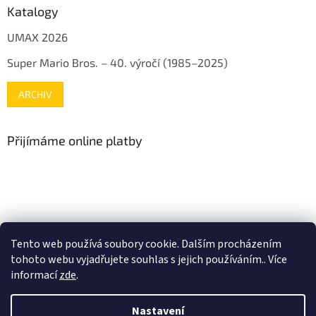
Katalogy
UMAX 2026
Super Mario Bros. – 40. výročí (1985–2025)
ARCHIV
Přijímáme online platby
www.mojenintendo.cz
www.boffin.cz
www.autodrahy.cz
Tento web používá soubory cookie. Dalším procházením
www.fleg.cz
tohoto webu vyjadřujete souhlas s jejich používáním.. Více
informací
zde
.
Nastavení
Vytvořil Shoptet