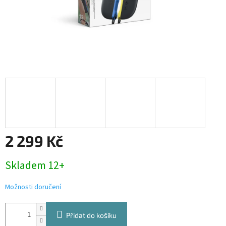
2 299 Kč
Měrná
Skladem 12+
cena:
Možnosti doručení
Přidat do košíku