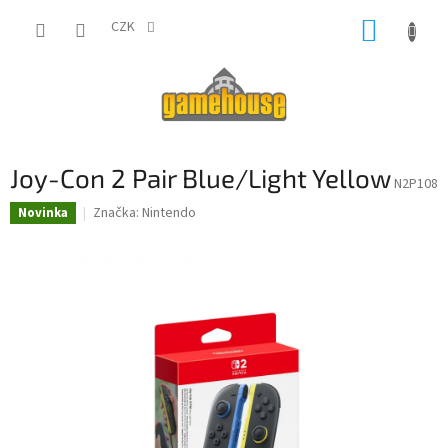
Přejít
NÁKUP
na
CZK
obsah
KOŠÍK
Joy-Con 2 Pair Blue/Light Yellow
N2P108
Značka:
Nintendo
Novinka