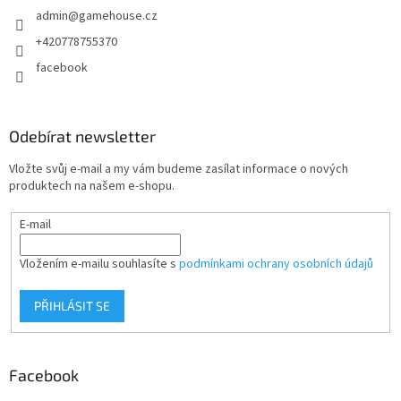
admin
@
gamehouse.cz
í
+420778755370
facebook
Odebírat newsletter
Vložte svůj e-mail a my vám budeme zasílat informace o nových
produktech na našem e-shopu.
E-mail
Vložením e-mailu souhlasíte s
podmínkami ochrany osobních údajů
PŘIHLÁSIT SE
Facebook