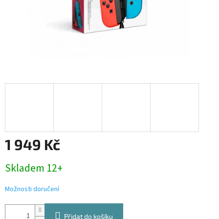
1 949 Kč
Měrná
Skladem 12+
cena:
Možnosti doručení
Přidat do košíku