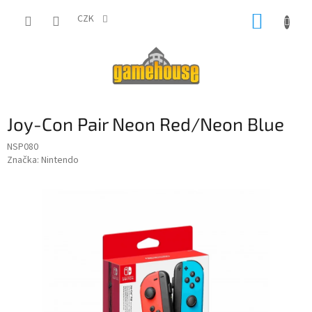
Přejít
NÁKUP
na
CZK
obsah
KOŠÍK
Joy-Con Pair Neon Red/Neon Blue
NSP080
Značka:
Nintendo