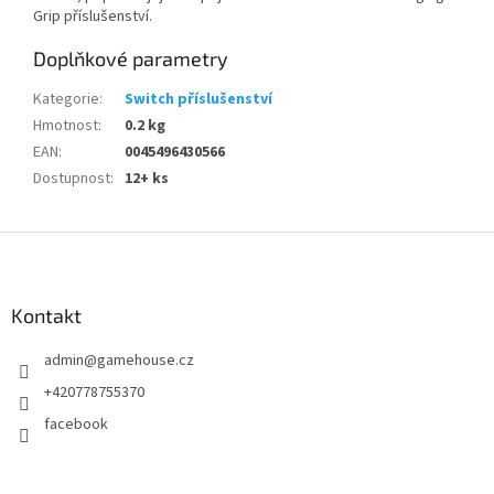
Grip příslušenství.
Doplňkové parametry
Kategorie
:
Switch příslušenství
Hmotnost
:
0.2 kg
EAN
:
0045496430566
Dostupnost
:
12+ ks
Z
á
p
a
Kontakt
t
admin
@
gamehouse.cz
í
+420778755370
facebook