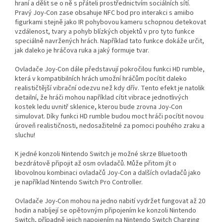
hraní a dělit se o ně s přáteli prostřednictvím sociálních sítí.
Pravý Joy-Con zase obsahuje NFC bod pro interakci s amiibo
figurkami stejně jako IR pohybovou kameru schopnou detekovat
vzdálenost, tvary a pohyb blízkých objektů v pro tyto funkce
speciálně navržených hrách. Například tato funkce dokáže určit,
jak daleko je hráčova ruka a jaký formuje tvar.
Ovladače Joy-Con dále představují pokročilou funkci HD rumble,
která v kompatibilních hrách umožní hráčům pocítit daleko
realističtější vibrační odezvu než kdy dřív. Tento efekt je natolik
detailní, že hráči mohou například cítit vibrace jednotlivých
kostek ledu uvnitř sklenice, kterou bude zrovna Joy-Con
simulovat. Díky funkci HD rumble budou moct hráči pocítit novou
úroveň realističnosti, nedosažitelné za pomoci pouhého zraku a
sluchu!
K jedné konzoli Nintendo Switch je možné skrze Bluetooth
bezdrátově připojit až osm ovladačů. Může přitom jít o
libovolnou kombinaci ovladačů Joy-Con a dalších ovladačů jako
je například Nintendo Switch Pro Controller.
Ovladače Joy-Con mohou na jedno nabití vydržet fungovat až 20
hodin a nabíjejí se opětovným připojením ke konzoli Nintendo
Switch, případně jejich napojením na Nintendo Switch Charging