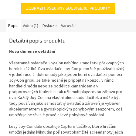
ZOBRAZIT VŠECHNY SOUVISEJÍCÍ PRODUKTY
Popis
Videa (1)
Diskuze
Varování
Detailní popis produktu
Nová dimenze ovládání
Všestranné ovladače Joy-Con nabídnou množství překvapivých
herních zážitků. Dva ovladače Joy-Con je možné používat každý
v jedné ruce či dohromady jako jeden herní ovladač za pomoci
Joy-Con gripu. Je také možné je připojit na konzoli v rámci
handheld módu nebo se podělit s kamarádem a v
podporovaných titulech si tak užít multiplayerovou zábavu pro
dva. Každý Joy-Con má vlastní plnou sadu tlačítek a může být
tedy používán jako samostatný ovladač a zároveň je vybaven
akcelerometrem a gyroskopickým pohybovým senzorem, což
umožňuje nezávislé pravé a levé pohybové ovládání.
Levý Joy-Con dále obsahuje Capture tlačítko, které hráčům
umožní jedním kliknutím pořizovat okamžité screenshoty jejich