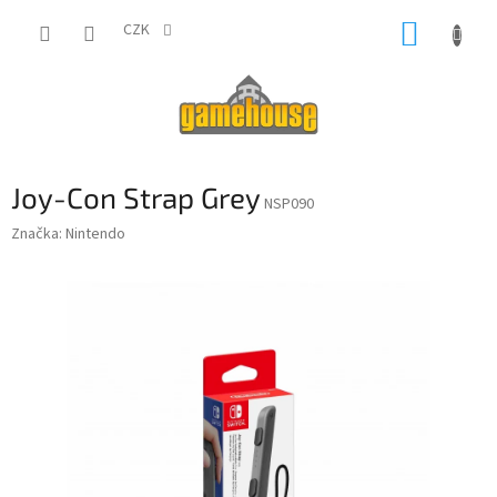
Přejít
NÁKUP
na
CZK
obsah
KOŠÍK
Joy-Con Strap Grey
NSP090
Značka:
Nintendo