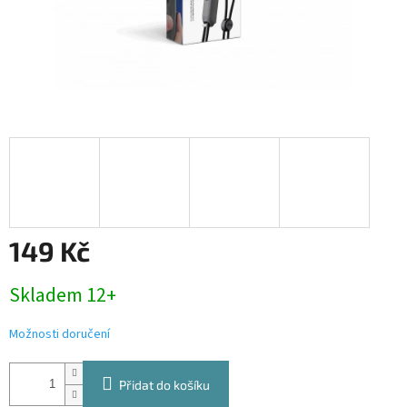
149 Kč
Měrná
Skladem 12+
cena:
Možnosti doručení
Přidat do košíku