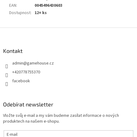
EAN
:
0045496430603
Dostupnost
:
12+ ks
Z
á
p
a
Kontakt
t
admin
@
gamehouse.cz
í
+420778755370
facebook
Odebírat newsletter
Vložte svůj e-mail a my vám budeme zasílat informace o nových
produktech na našem e-shopu.
E-mail