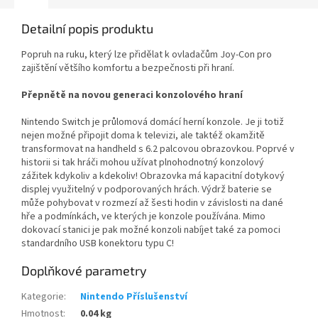
Detailní popis produktu
Popruh na ruku, který lze přidělat k ovladačům Joy-Con pro
zajištění většího komfortu a bezpečnosti při hraní.
Přepnětě na novou generaci konzolového hraní
Nintendo Switch je průlomová domácí herní konzole. Je ji totiž
nejen možné připojit doma k televizi, ale taktéž okamžitě
transformovat na handheld s 6.2 palcovou obrazovkou. Poprvé v
historii si tak hráči mohou užívat plnohodnotný konzolový
zážitek kdykoliv a kdekoliv! Obrazovka má kapacitní dotykový
displej využitelný v podporovaných hrách. Výdrž baterie se
může pohybovat v rozmezí až šesti hodin v závislosti na dané
hře a podmínkách, ve kterých je konzole používána. Mimo
dokovací stanici je pak možné konzoli nabíjet také za pomoci
standardního USB konektoru typu C!
Doplňkové parametry
Kategorie
:
Nintendo Příslušenství
Hmotnost
:
0.04 kg