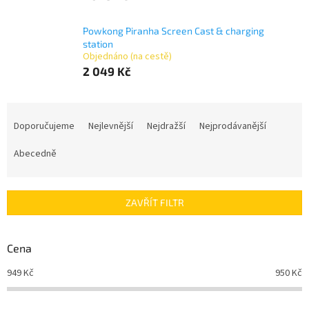
Powkong Piranha Screen Cast & charging
station
Objednáno (na cestě)
2 049 Kč
Ř
a
Doporučujeme
Nejlevnější
Nejdražší
Nejprodávanější
z
e
Abecedně
n
í
p
ZAVŘÍT FILTR
r
o
d
Cena
u
949
Kč
950
Kč
k
t
ů