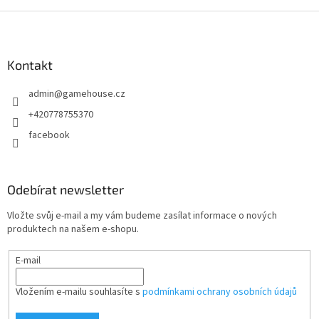
p
Z
i
á
s
p
u
a
Kontakt
t
admin
@
gamehouse.cz
í
+420778755370
facebook
Odebírat newsletter
Vložte svůj e-mail a my vám budeme zasílat informace o nových
produktech na našem e-shopu.
E-mail
Vložením e-mailu souhlasíte s
podmínkami ochrany osobních údajů