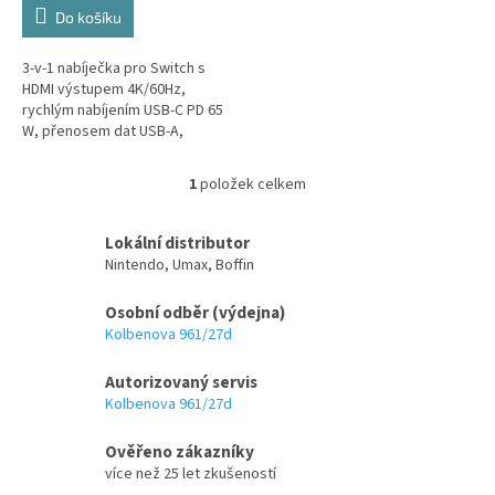
Do košíku
3-v-1 nabíječka pro Switch s
HDMI výstupem 4K/60Hz,
rychlým nabíjením USB-C PD 65
W, přenosem dat USB-A,
duálními Type-C kabely a
kompaktním retro designem.
1
položek celkem
O
v
l
Lokální distributor
á
Nintendo, Umax, Boffin
d
a
Osobní odběr (výdejna)
c
Kolbenova 961/27d
í
p
Autorizovaný servis
r
v
Kolbenova 961/27d
k
y
Ověřeno zákazníky
v
více než 25 let zkušeností
ý