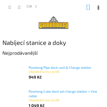
Přejít
NÁKUP
na
CZK
obsah
KOŠÍK
Nabíjecí stanice a doky
Nejprodávanější
Powkong Pipe dock cast & Charge station
Objednáno (na cestě)
949 Kč
Powkong Cube dock set charge station + Vine
cable
Objednáno (na cestě)
1 049 Kč