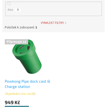
Ano
0
VYMAZAT FILTRY
Položek k zobrazení:
1
V
Připravuje se
ý
p
i
s
p
r
o
d
Powkong Pipe dock cast &
u
Charge station
k
Objednáno (na cestě)
t
949 Kč
ů