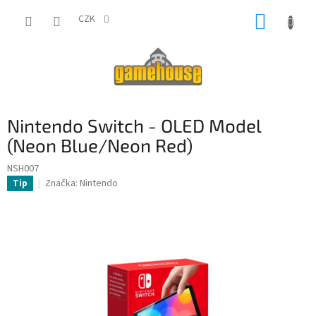
Přejít
NÁKUP
na
CZK
obsah
KOŠÍK
Nintendo Switch - OLED Model
(Neon Blue/Neon Red)
NSH007
Značka:
Nintendo
Tip