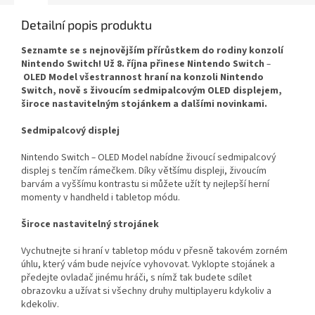
Detailní popis produktu
Seznamte se s nejnovějším přírůstkem do rodiny konzolí
Nintendo Switch! Už 8. října přinese Nintendo Switch
–
OLED Model všestrannost hraní na konzoli Nintendo
Switch, nově s živoucím sedmipalcovým OLED displejem,
široce nastavitelným stojánkem a dalšími novinkami.
Sedmipalcový displej
Nintendo Switch
OLED Model nabídne živoucí sedmipalcový
–
displej s tenčím rámečkem. Díky většímu displeji, živoucím
barvám a vyššímu kontrastu si můžete užít ty nejlepší herní
momenty v handheld i tabletop módu.
Široce nastavitelný strojánek
Vychutnejte si hraní v tabletop módu v přesně takovém zorném
úhlu, který vám bude nejvíce vyhovovat. Vyklopte stojánek a
předejte ovladač jinému hráči, s nímž tak budete sdílet
obrazovku a užívat si všechny druhy multiplayeru kdykoliv a
kdekoliv.