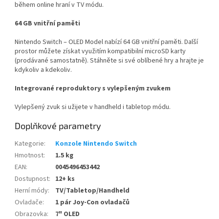
během online hraní v TV módu.​
64 GB vnitřní paměti
Nintendo Switch – OLED Model nabízí 64 GB vnitřní paměti. Další
prostor můžete získat využitím kompatibilní microSD karty
(prodávané samostatně). Stáhněte si své oblíbené hry a hrajte je
kdykoliv a kdekoliv.
Integrované reproduktory s vylepšeným zvukem
Vylepšený zvuk si užijete v handheld i tabletop módu.
Doplňkové parametry
Kategorie
:
Konzole Nintendo Switch
Hmotnost
:
1.5 kg
EAN
:
0045496453442
Dostupnost
:
12+ ks
Herní módy
:
TV/Tabletop/Handheld
Ovladače
:
1 pár Joy-Con ovladačů
Obrazovka
:
7" OLED