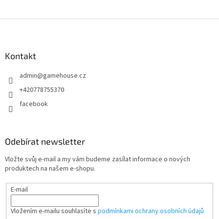
Z
á
p
a
Kontakt
t
admin
@
gamehouse.cz
í
+420778755370
facebook
Odebírat newsletter
Vložte svůj e-mail a my vám budeme zasílat informace o nových
produktech na našem e-shopu.
E-mail
Vložením e-mailu souhlasíte s
podmínkami ochrany osobních údajů