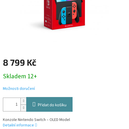
8 799 Kč
Měrná
Skladem 12+
cena:
Možnosti doručení
Přidat do košíku
Konzole Nintendo Switch – OLED Model
Detailní informace